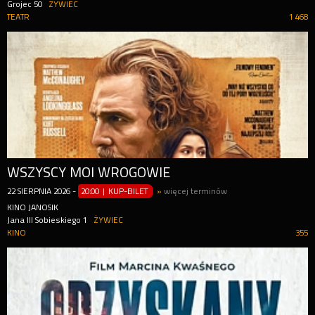
Grojec 50
ŻYWIEC
TEATR
1 468
WSZYSCY MOI WROGOWIE
22
SIERPNIA
2026
-
20:00 | KUP-BILET
»
więcej terminów
KINO JANOSIK
Jana III Sobieskiego 1
ŻYWIEC
KINO
355