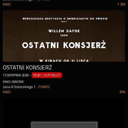
KINO
1 395
OSTATNI KONSJERŻ
13
SIERPNIA
2026
-
18:30 | KUP-BILET
KINO JANOSIK
Jana III Sobieskiego 1
ŻYWIEC
KINO
876