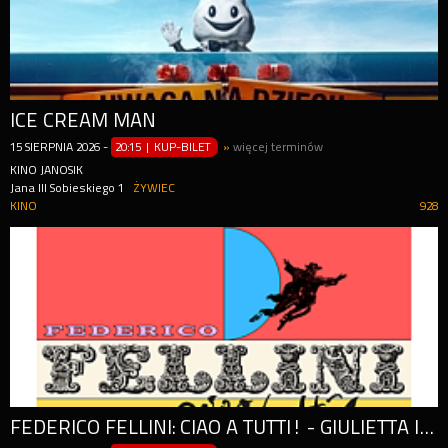
ICE CREAM MAN
15
SIERPNIA
2026
-
20:15 | KUP-BILET
»
więcej terminów
KINO JANOSIK
Jana III Sobieskiego 1
ŻYWIEC
KINO
928
FEDERICO FELLINI: CIAO A TUTTI! - GIULIETTA I DUCHY