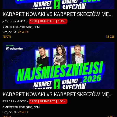
KABARET NOWAKI VS KABARET SKECZÓW MĘCZĄCYCH
22
SIERPNIA
2026
-
19:00 | KUP-BILET
|
130zł
AMFITEATR POD GROJCEM
Grojec 50
ŻYWIEC
TEATR
15 023
KABARET NOWAKI VS KABARET SKECZÓW MĘCZĄCYCH
22
SIERPNIA
2026
-
19:00 | KUP-BILET
|
130zł
AMFITEATR POD GROJCEM
Grojec 50
ŻYWIEC
TEATR
4 392