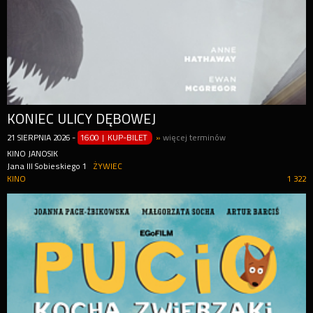
KONIEC ULICY DĘBOWEJ
21
SIERPNIA
2026
-
16:00 | KUP-BILET
»
więcej terminów
KINO JANOSIK
Jana III Sobieskiego 1
ŻYWIEC
KINO
1 322