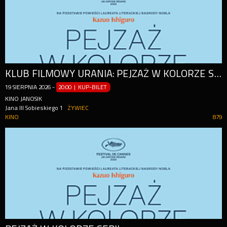
KLUB FILMOWY URANIA: PEJZAŻ W KOLORZE SEPII
19
SIERPNIA
2026
-
20:00 | KUP-BILET
KINO JANOSIK
Jana III Sobieskiego 1
ŻYWIEC
KINO
879