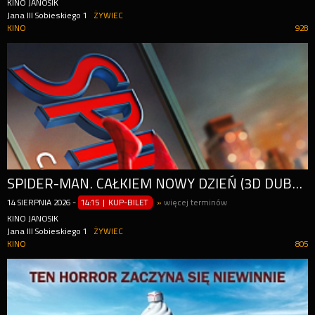
KINO JANOSIK
Jana III Sobieskiego 1
ŻYWIEC
KINO
928
SPIDER-MAN. CAŁKIEM NOWY DZIEŃ (3D DUBBING)
14
SIERPNIA
2026
-
14:15 | KUP-BILET
»
więcej terminów
KINO JANOSIK
Jana III Sobieskiego 1
ŻYWIEC
KINO
805