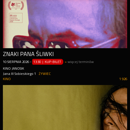
ZNAKI PANA ŚLIWKI
10
SIERPNIA
2026
-
13:30 | KUP-BILET
»
więcej terminów
KINO JANOSIK
Jana III Sobieskiego 1
ŻYWIEC
KINO
1 926