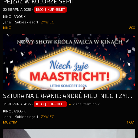
PEJZAŻ W KOLORZE SEPII
20
SIERPNIA
2026
-
18:00 | KUP-BILET
KINO JANOSIK
Jana III Sobieskiego 1
ŻYWIEC
KINO
800
SZTUKA NA EKRANIE: ANDRÉ RIEU. NIECH ŻYJE MAASTRICHT! RETRANSMISJA LETNIEGO KONCERTU Z MAASTRICHT 2026
21
SIERPNIA
2026
-
18:00 | KUP-BILET
»
więcej terminów
KINO JANOSIK
Jana III Sobieskiego 1
ŻYWIEC
MUZYKA
1 661