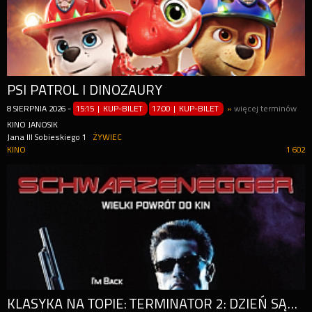
PSI PATROL I DINOZAURY
8
SIERPNIA
2026
-
15:15 | KUP-BILET
17:00 | KUP-BILET
»
więcej terminów
KINO JANOSIK
Jana III Sobieskiego 1
ŻYWIEC
KINO
1 602
KLASYKA NA TOPIE: TERMINATOR 2: DZIEŃ SĄDU 35\. ROCZNICA (4K)