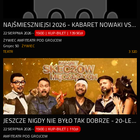
NAJŚMIESZNIEJSI 2026 - KABARET NOWAKI VS KABARET SKECZÓW MĘCZĄCYCH
22
SIERPNIA
2026
-
19:00 | KUP-BILET
|
139.90zł
ŻYWIEC AMFITEATR POD GROJCEM
Grojec 50
ŻYWIEC
TEATR
3 320
JESZCZE NIGDY NIE BYŁO TAK DOBRZE - 20-LECIE KABARETU
22
SIERPNIA
2026
-
19:00 | KUP-BILET
|
110zł
AMFITEATR POD GROJCEM