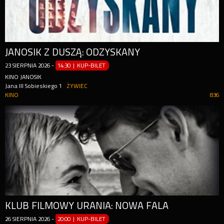
JANOSIK Z DUSZĄ: ODZYSKANY
23
SIERPNIA
2026
-
14:30 | KUP-BILET
KINO JANOSIK
Jana III Sobieskiego 1
ŻYWIEC
KINO
836
KLUB FILMOWY URANIA: NOWA FALA
26
SIERPNIA
2026
-
20:00 | KUP-BILET