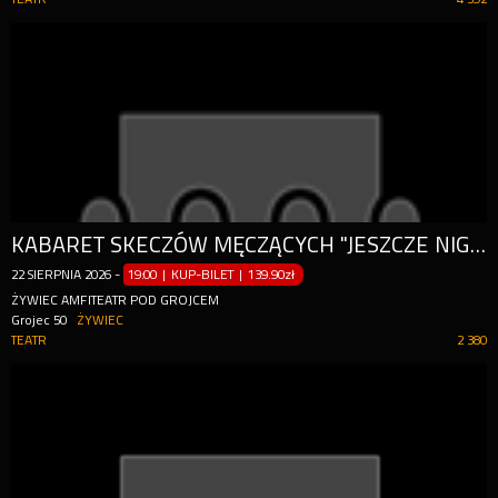
KABARET SKECZÓW MĘCZĄCYCH "JESZCZE NIGDY NIE BYŁO TAK DOBRZE - 20-LECIE KABARETU"
22
SIERPNIA
2026
-
19:00 | KUP-BILET
|
139.90zł
ŻYWIEC AMFITEATR POD GROJCEM
Grojec 50
ŻYWIEC
TEATR
2 380