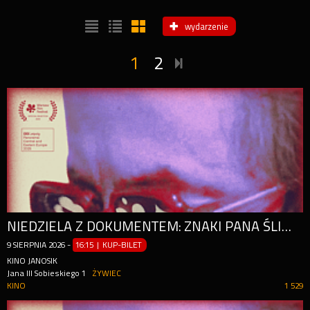
wydarzenie
1
2
NIEDZIELA Z DOKUMENTEM: ZNAKI PANA ŚLIWKI
9
SIERPNIA
2026
-
16:15 | KUP-BILET
KINO JANOSIK
Jana III Sobieskiego 1
ŻYWIEC
KINO
1 529