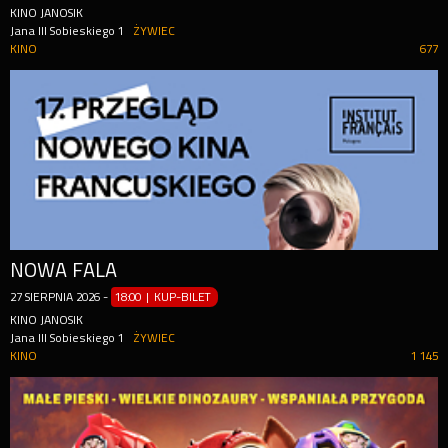
KINO JANOSIK
Jana III Sobieskiego 1
ŻYWIEC
KINO
677
NOWA FALA
27
SIERPNIA
2026
-
18:00 | KUP-BILET
KINO JANOSIK
Jana III Sobieskiego 1
ŻYWIEC
KINO
1 145