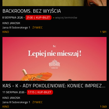
BACKROOMS. BEZ WYJŚCIA
8
SIERPNIA
2026
-
21:00 | KUP-BILET
»
więcej terminów
KINO JANOSIK
Jana III Sobieskiego 1
ŻYWIEC
KINO
1 581
KAS - K - ADY POKOLENIOWE: KONIEC IMPREZY!
11
SIERPNIA
2026
-
17:15 | KUP-BILET
KINO JANOSIK
Jana III Sobieskiego 1
ŻYWIEC
KINO
1 049