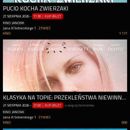
PUCIO KOCHA ZWIERZAKI
21
SIERPNIA
2026
-
11:30 | KUP-BILET
KINO JANOSIK
Jana III Sobieskiego 1
ŻYWIEC
KINO
1 177
KLASYKA NA TOPIE: PRZEKLEŃSTWA NIEWINNOŚCI (4K)
21
SIERPNIA
2026
-
21:00 | KUP-BILET
»
więcej terminów
KINO JANOSIK
Jana III Sobieskiego 1
ŻYWIEC
KINO
600