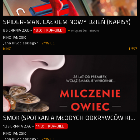
SPIDER-MAN. CAŁKIEM NOWY DZIEŃ (NAPISY)
8
SIERPNIA
2026
-
18:30 | KUP-BILET
»
więcej terminów
KINO JANOSIK
Jana III Sobieskiego 1
ŻYWIEC
KINO
1 597
SMOK (SPOTKANIA MŁODYCH ODKRYWCÓW KINA): MILCZENIE OWIEC
13
SIERPNIA
2026
-
14:30 | KUP-BILET
KINO JANOSIK
Jana III Sobieskiego 1
ŻYWIEC