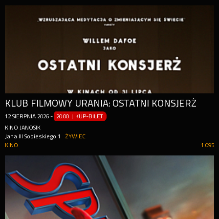
KLUB FILMOWY URANIA: OSTATNI KONSJERŻ
12
SIERPNIA
2026
-
20:00 | KUP-BILET
KINO JANOSIK
Jana III Sobieskiego 1
ŻYWIEC
KINO
1 095