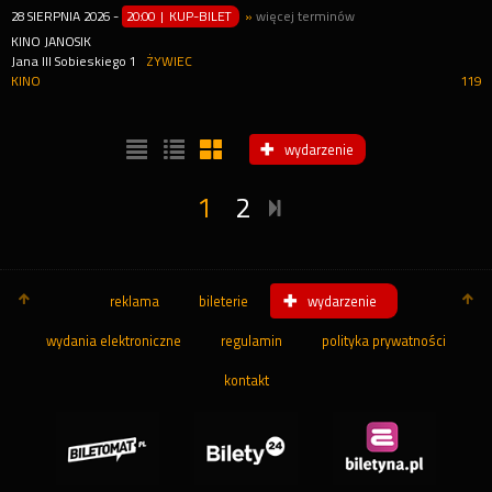
28
SIERPNIA
2026
-
20:00 | KUP-BILET
»
więcej terminów
KINO JANOSIK
Jana III Sobieskiego 1
ŻYWIEC
KINO
119
wydarzenie
1
2
reklama
bileterie
wydarzenie
wydania elektroniczne
regulamin
polityka prywatności
kontakt