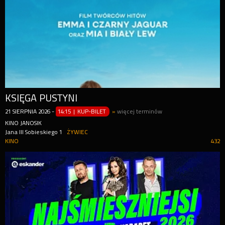
KSIĘGA PUSTYNI
21
SIERPNIA
2026
-
14:15 | KUP-BILET
»
więcej terminów
KINO JANOSIK
Jana III Sobieskiego 1
ŻYWIEC
KINO
432