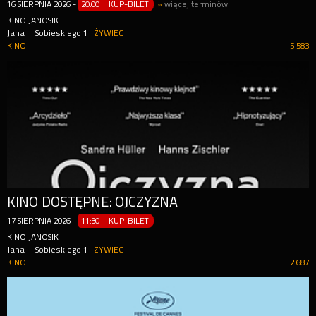
16
SIERPNIA
2026
-
20:00 | KUP-BILET
»
więcej terminów
KINO JANOSIK
Jana III Sobieskiego 1
ŻYWIEC
KINO
5 583
KINO DOSTĘPNE: OJCZYZNA
17
SIERPNIA
2026
-
11:30 | KUP-BILET
KINO JANOSIK
Jana III Sobieskiego 1
ŻYWIEC
KINO
2 687