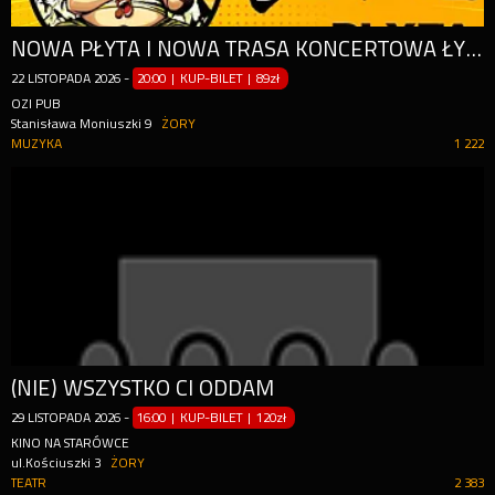
NOWA PŁYTA I NOWA TRASA KONCERTOWA ŁYDKI GRUBASA - "BEKALOG"
22
LISTOPADA
2026
-
20:00 | KUP-BILET
|
89zł
OZI PUB
Stanisława Moniuszki 9
ŻORY
MUZYKA
1 222
(NIE) WSZYSTKO CI ODDAM
29
LISTOPADA
2026
-
16:00 | KUP-BILET
|
120zł
KINO NA STARÓWCE
ul.Kościuszki 3
ŻORY
TEATR
2 383