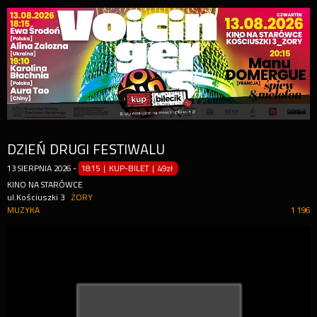
DZIEŃ DRUGI FESTIWALU
13
SIERPNIA
2026
-
18:15 | KUP-BILET
|
49zł
KINO NA STARÓWCE
ul.Kościuszki 3
ŻORY
MUZYKA
1 196