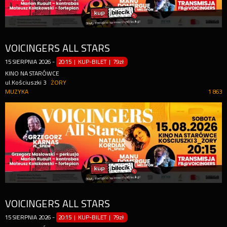
VOICINGERS ALL STARS
15
SIERPNIA
2026
-
20:15 | KUP-BILET
|
79zł
KINO NA STARÓWCE
ul.Kościuszki 3
ŻORY
MUZYKA
1 863
VOICINGERS ALL STARS
15
SIERPNIA
2026
-
20:15 | KUP-BILET
|
79zł