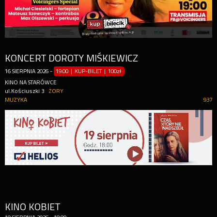
KONCERT DOROTY MIŚKIEWICZ
16
SIERPNIA
2026
-
19:00 | KUP-BILET
|
100zł
KINO NA STARÓWCE
ul.Kościuszki 3
ŻORY
MUZYKA
937
KINO KOBIET