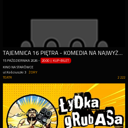
TAJEMNICA 16 PIĘTRA - KOMEDIA NA NAJWYŻSZYM POZIOMIE
15
PAŹDZIERNIKA
2026
-
20:00 | KUP-BILET
KINO NA STARÓWCE
ul.Kościuszki 3
ŻORY
TEATR
2 222