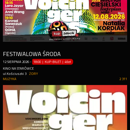
FESTIWALOWA ŚRODA
12
SIERPNIA
2026
-
18:00 | KUP-BILET
|
49zł
KINO NA STARÓWCE
ul.Kościuszki 3
ŻORY
MUZYKA
2 311