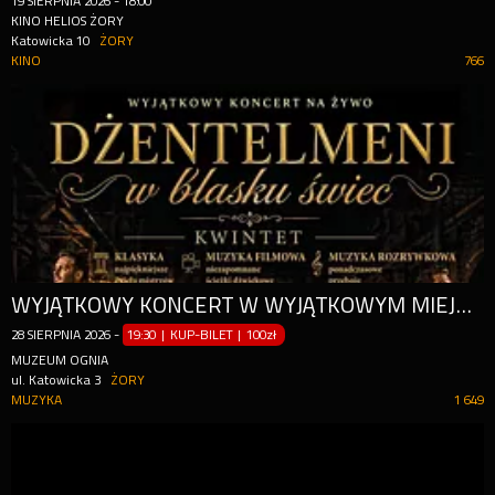
19
SIERPNIA
2026
-
18:00
KINO HELIOS ŻORY
Katowicka 10
ŻORY
KINO
766
WYJĄTKOWY KONCERT W WYJĄTKOWYM MIEJSCU.
28
SIERPNIA
2026
-
19:30 | KUP-BILET
|
100zł
MUZEUM OGNIA
ul. Katowicka 3
ŻORY
MUZYKA
1 649