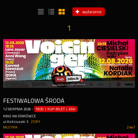
wydarzenie
1
FESTIWALOWA ŚRODA
12
SIERPNIA
2026
-
18:00 | KUP-BILET
|
49zł
KINO NA STARÓWCE
ul.Kościuszki 3
ŻORY
MUZYKA
2 447