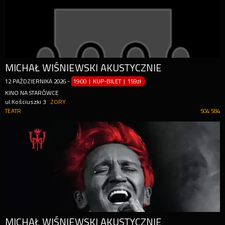
MICHAŁ WIŚNIEWSKI AKUSTYCZNIE
12
PAŹDZIERNIKA
2026
-
19:00 | KUP-BILET
|
159zł
KINO NA STARÓWCE
ul.Kościuszki 3
ŻORY
TEATR
504 584
MICHAŁ WIŚNIEWSKI AKUSTYCZNIE