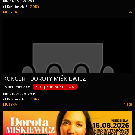
KINO NA STARÓWCE
ul.Kościuszki 3
ŻORY
MUZYKA
1 024
KONCERT DOROTY MIŚKIEWICZ
16
SIERPNIA
2026
-
19:00 | KUP-BILET
|
100zł
KINO NA STARÓWCE
ul.Kościuszki 3
ŻORY
MUZYKA
1 828