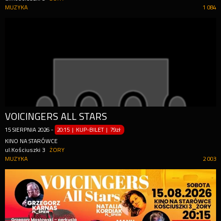
MUZYKA
1 084
VOICINGERS ALL STARS
15
SIERPNIA
2026
-
20:15 | KUP-BILET
|
79zł
KINO NA STARÓWCE
ul.Kościuszki 3
ŻORY
MUZYKA
2 003