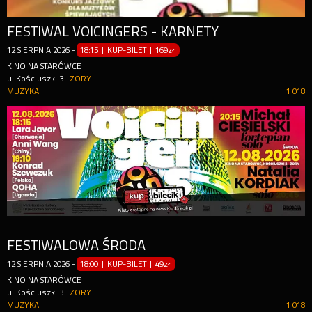
FESTIWAL VOICINGERS - KARNETY
12
SIERPNIA
2026
-
18:15 | KUP-BILET
|
169zł
KINO NA STARÓWCE
ul.Kościuszki 3
ŻORY
MUZYKA
1 018
FESTIWALOWA ŚRODA
12
SIERPNIA
2026
-
18:00 | KUP-BILET
|
49zł
KINO NA STARÓWCE
ul.Kościuszki 3
ŻORY
MUZYKA
1 018