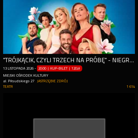
"TRÓJKĄCIK, CZYLI TRZECH NA PRÓBĘ" - NIEGRZECZNA GRA ZMYSŁÓW
13
LISTOPADA
2026
-
20:00 | KUP-BILET
|
120zł
MIEJSKI OŚRODEK KULTURY
al. Piłsudskiego 27
JASTRZĘBIE ZDRÓJ
TEATR
1 614