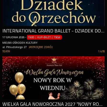
INTERNATIONAL GRAND BALLET - DZIADEK DO ORZECHÓW
17
GRUDNIA
2026
-
19:00 | KUP-BILET
|
150zł
MIEJSKI OŚRODEK KULTURY
al. Piłsudskiego 27
JASTRZĘBIE ZDRÓJ
TEATR
1 478
WIELKA GALA NOWOROCZNA 2027 "NOWY ROK W WIEDNIU"