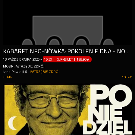
KABARET NEO-NÓWKA: POKOLENIE DNA - NOWY PROGRAM 2026
18
PAŹDZIERNIKA
2026
-
15:30 | KUP-BILET
|
128.90zł
MOSIR JASTRZĘBIE ZDRÓJ
Jana Pawła II 6
JASTRZĘBIE ZDRÓJ
TEATR
10 340