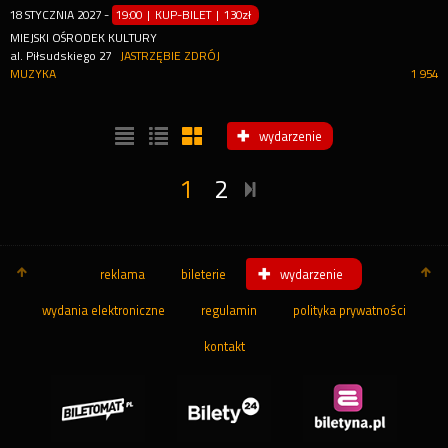
18
STYCZNIA
2027
-
19:00 | KUP-BILET
|
130zł
MIEJSKI OŚRODEK KULTURY
al. Piłsudskiego 27
JASTRZĘBIE ZDRÓJ
MUZYKA
1 954
wydarzenie
1
2
reklama
bileterie
wydarzenie
wydania elektroniczne
regulamin
polityka prywatności
kontakt