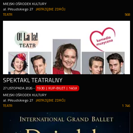
MIEJSKI OŚRODEK KULTURY
al. Piłsudskiego 27
JASTRZĘBIE ZDRÓJ
TEATR
568
SPEKTAKL TEATRALNY
27
LISTOPADA
2026
-
19:30 | KUP-BILET
|
140zł
MIEJSKI OŚRODEK KULTURY
al. Piłsudskiego 27
JASTRZĘBIE ZDRÓJ
TEATR
1 746