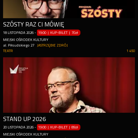
SZÓSTY RAZ CI MÓWIĘ
18
LISTOPADA
2026
-
19:00 | KUP-BILET
|
70zł
MIEJSKI OŚRODEK KULTURY
al. Piłsudskiego 27
JASTRZĘBIE ZDRÓJ
TEATR
1 450
STAND UP 2026
20
LISTOPADA
2026
-
19:00 | KUP-BILET
|
89zł
MIEJSKI OŚRODEK KULTURY