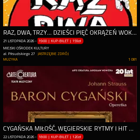
RAZ, DWA, TRZY... DZIEŚCI PIĘĆ OKRĄŻEŃ WOKÓŁ SŁOŃCA
21
LISTOPADA
2026
-
19:00 | KUP-BILET
|
159zł
MIEJSKI OŚRODEK KULTURY
al. Piłsudskiego 27
JASTRZĘBIE ZDRÓJ
MUZYKA
1 081
CYGAŃSKA MIŁOŚĆ, WĘGIERSKIE RYTMY I HIT WIELKA SŁAWA TO ŻART!
22
LISTOPADA
2026
-
18:00 | KUP-BILET
|
120zł