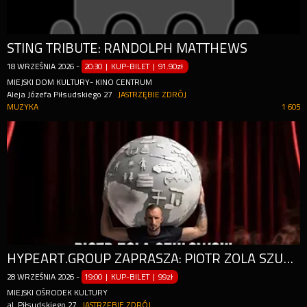
STING TRIBUTE: RANDOLPH MATTHEWS
18
WRZEŚNIA
2026
-
20:30 | KUP-BILET
|
91.90zł
MIEJSKI DOM KULTURY- KINO CENTRUM
Aleja Józefa Piłsudskiego 27
JASTRZĘBIE ZDRÓJ
MUZYKA
1 605
HYPEART.GROUP ZAPRASZA: PIOTR ZOLA SZULOWSKI W PROGRAMIE ATLAS [STAND-UP]
28
WRZEŚNIA
2026
-
19:00 | KUP-BILET
|
99zł
MIEJSKI OŚRODEK KULTURY
al. Piłsudskiego 27
JASTRZĘBIE ZDRÓJ