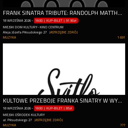
FRANK SINATRA TRIBUTE: RANDOLPH MATTHEWS
18
WRZEŚNIA
2026
-
18:00 | KUP-BILET
|
91.90zł
MIEJSKI DOM KULTURY- KINO CENTRUM
Aleja Józefa Piłsudskiego 27
JASTRZĘBIE ZDRÓJ
MUZYKA
1 691
KULTOWE PRZEBOJE FRANKA SINATRY W WYKONANIU NIESAMOWITEGO RANDOLPHA MATTHEWSA
18
WRZEŚNIA
2026
-
18:00 | KUP-BILET
|
85zł
MIEJSKI OŚRODEK KULTURY
al. Piłsudskiego 27
JASTRZĘBIE ZDRÓJ
MUZYKA
777