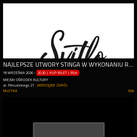
NAJLEPSZE UTWORY STINGA W WYKONANIU RANDOLPHA MATTHEWSA Z LONDYNU
18
WRZEŚNIA
2026
-
20:30 | KUP-BILET
|
85zł
MIEJSKI OŚRODEK KULTURY
al. Piłsudskiego 27
JASTRZĘBIE ZDRÓJ
MUZYKA
834