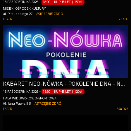
18
PAŹDZIERNIKA
2026
-
18:00 | KUP-BILET
|
159zł
MIEJSKI OŚRODEK KULTURY
al. Piłsudskiego 27
JASTRZĘBIE ZDRÓJ
TEATR
22 456
KABARET NEO-NÓWKA - POKOLENIE DNA - NOWY PROGRAM
18
PAŹDZIERNIKA
2026
-
15:30 | KUP-BILET
|
120zł
HALA WIDOWISKOWO-SPORTOWA
Al. Jana Pawła II 6
JASTRZĘBIE ZDRÓJ
TEATR
574 945