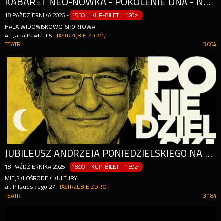
KABARET NEO-NÓWKA - POKOLENIE DNA - NOWY PROGRAM
18
PAŹDZIERNIKA
2026
-
15:30 | KUP-BILET
|
120zł
HALA WIDOWISKOWO-SPORTOWA
Al. Jana Pawła II 6
JASTRZĘBIE ZDRÓJ
TEATR
3 064
JUBILEUSZ ANDRZEJA PONIEDZIELSKIEGO NA 50 - LECIE PRACY TWÓRCZEJ I 70 - LECIE URODZIN!
18
PAŹDZIERNIKA
2026
-
18:00 | KUP-BILET
|
159zł
MIEJSKI OŚRODEK KULTURY
al. Piłsudskiego 27
JASTRZĘBIE ZDRÓJ
TEATR
3 184