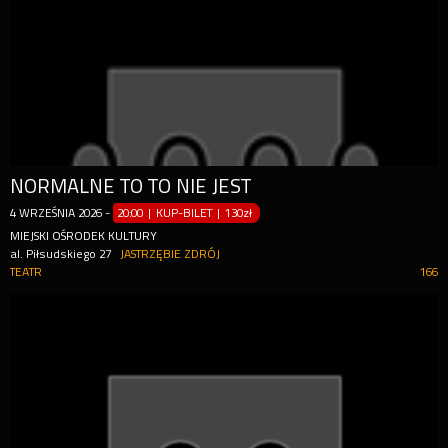
NORMALNE TO TO NIE JEST
4
WRZEŚNIA
2026
-
20:00 | KUP-BILET
|
130zł
MIEJSKI OŚRODEK KULTURY
al. Piłsudskiego 27
JASTRZĘBIE ZDRÓJ
TEATR
166