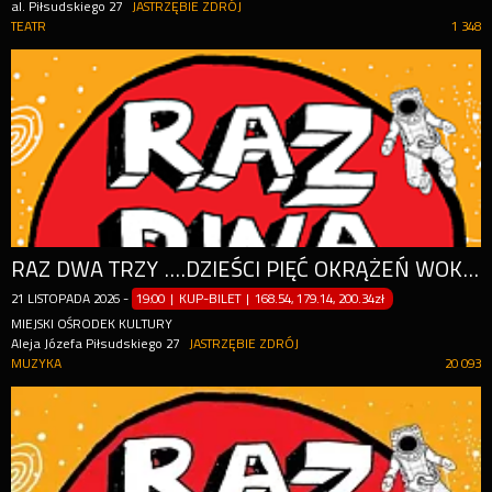
al. Piłsudskiego 27
JASTRZĘBIE ZDRÓJ
TEATR
1 348
RAZ DWA TRZY ….DZIEŚCI PIĘĆ OKRĄŻEŃ WOKÓŁ SŁOŃCA. JUBILEUSZ 35-LECIA ZESPOŁU!
21
LISTOPADA
2026
-
19:00 | KUP-BILET
|
168.54, 179.14, 200.34zł
MIEJSKI OŚRODEK KULTURY
Aleja Józefa Piłsudskiego 27
JASTRZĘBIE ZDRÓJ
MUZYKA
20 093