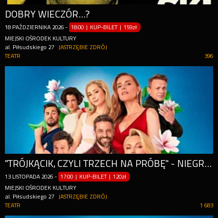
DOBRY WIECZÓR...?
18
PAŹDZIERNIKA
2026
-
18:00 | KUP-BILET
|
159zł
MIEJSKI OŚRODEK KULTURY
al. Piłsudskiego 27
JASTRZĘBIE ZDRÓJ
TEATR
396
"TRÓJKĄCIK, CZYLI TRZECH NA PRÓBĘ" - NIEGRZECZNA GRA ZMYSŁÓW
13
LISTOPADA
2026
-
17:00 | KUP-BILET
|
120zł
MIEJSKI OŚRODEK KULTURY
al. Piłsudskiego 27
JASTRZĘBIE ZDRÓJ
TEATR
1 683