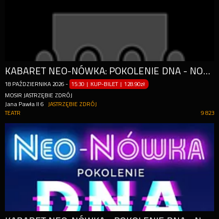
KABARET NEO-NÓWKA: POKOLENIE DNA - NOWY PROGRAM 2025
18
PAŹDZIERNIKA
2026
-
15:30 | KUP-BILET
|
128.90zł
MOSIR JASTRZĘBIE ZDRÓJ
Jana Pawła II 6
JASTRZĘBIE ZDRÓJ
TEATR
9 823