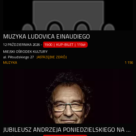
MUZYKA LUDOVICA EINAUDIEGO
12
PAŹDZIERNIKA
2026
-
19:00 | KUP-BILET
|
119zł
MIEJSKI OŚRODEK KULTURY
al. Piłsudskiego 27
JASTRZĘBIE ZDRÓJ
MUZYKA
1 156
JUBILEUSZ ANDRZEJA PONIEDZIELSKIEGO NA 50 - LECIE PRACY TWÓRCZEJ I 70 - LECIE URODZIN!