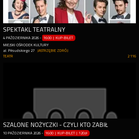
SPEKTAKL TEATRALNY
4
PAŹDZIERNIKA
2026
-
16:00 | KUP-BILET
MIEJSKI OŚRODEK KULTURY
al. Piłsudskiego 27
JASTRZĘBIE ZDRÓJ
TEATR
2 116
SZALONE NOŻYCZKI - CZYLI KTO ZABIŁ
10
PAŹDZIERNIKA
2026
-
16:00 | KUP-BILET
|
120zł