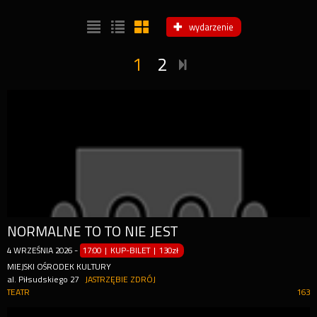
wydarzenie
1
2
NORMALNE TO TO NIE JEST
4
WRZEŚNIA
2026
-
17:00 | KUP-BILET
|
130zł
MIEJSKI OŚRODEK KULTURY
al. Piłsudskiego 27
JASTRZĘBIE ZDRÓJ
TEATR
163