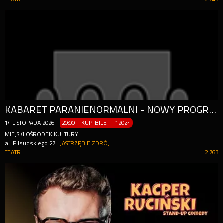
KABARET PARANIENORMALNI - NOWY PROGRAM "OSTRE CIĘCIE"
14
LISTOPADA
2026
-
20:00 | KUP-BILET
|
120zł
MIEJSKI OŚRODEK KULTURY
al. Piłsudskiego 27
JASTRZĘBIE ZDRÓJ
TEATR
2 763