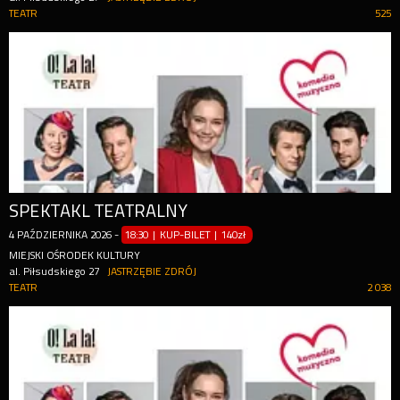
TEATR
525
SPEKTAKL TEATRALNY
4
PAŹDZIERNIKA
2026
-
18:30 | KUP-BILET
|
140zł
MIEJSKI OŚRODEK KULTURY
al. Piłsudskiego 27
JASTRZĘBIE ZDRÓJ
TEATR
2 038