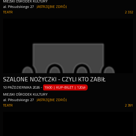
MIEJSKI OŚRODEK KULTURY
al. Piłsudskiego 27
JASTRZĘBIE ZDRÓJ
TEATR
2 332
SZALONE NOŻYCZKI - CZYLI KTO ZABIŁ
10
PAŹDZIERNIKA
2026
-
19:00 | KUP-BILET
|
120zł
MIEJSKI OŚRODEK KULTURY
al. Piłsudskiego 27
JASTRZĘBIE ZDRÓJ
TEATR
2 391