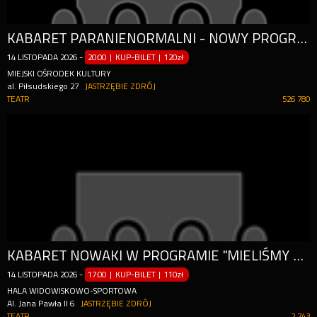
KABARET PARANIENORMALNI - NOWY PROGRAM "OSTRE CIĘCIE"
14
LISTOPADA
2026
-
20:00 | KUP-BILET
|
120zł
MIEJSKI OŚRODEK KULTURY
al. Piłsudskiego 27
JASTRZĘBIE ZDRÓJ
TEATR
526 780
KABARET NOWAKI W PROGRAMIE "MIELIŚMY DO TEGO NIE WRACAĆ!"
14
LISTOPADA
2026
-
17:00 | KUP-BILET
|
110zł
HALA WIDOWISKOWO-SPORTOWA
Al. Jana Pawła II 6
JASTRZĘBIE ZDRÓJ
TEATR
2 743