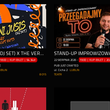
RENI JUSIS (DJ SET) X THE VERY POLISH CUT OUTS
18:00 | KUP-BILET
|
94.34zł
22
SIERPNIA
2026
-
19:00 | KUP-BILET
|
20
E
PUB JUST CRAFTED
UBLIN
ul. Cicha 2
LUBLIN
8 015
TEATR