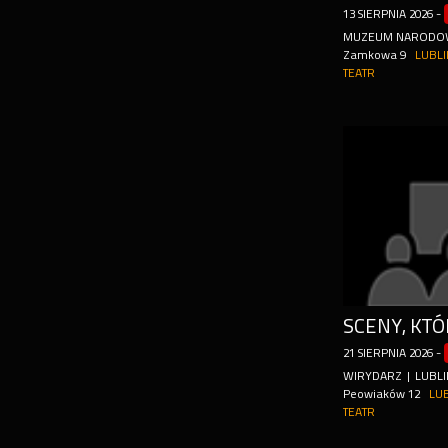
13
SIERPNIA
2026
-
MUZEUM NARODOWE
Zamkowa 9
LUBLI
TEATR
SCENY, KTÓ
21
SIERPNIA
2026
-
WIRYDARZ | LUBLI
Peowiaków 12
LU
TEATR