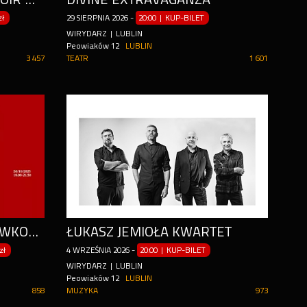
zł
29
SIERPNIA
2026
-
20:00 | KUP-BILET
WIRYDARZ | LUBLIN
Peowiaków 12
LUBLIN
3 457
TEATR
1 601
+ POKAZ HIPNOZY ROZRYWKOWEJ
ŁUKASZ JEMIOŁA KWARTET
zł
4
WRZEŚNIA
2026
-
20:00 | KUP-BILET
WIRYDARZ | LUBLIN
Peowiaków 12
LUBLIN
858
MUZYKA
973