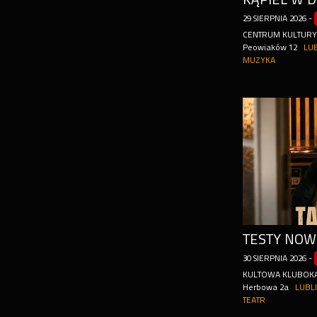
29
SIERPNIA
2026
-
CENTRUM KULTURY L
Peowiaków 12
LU
MUZYKA
30
SIERPNIA
2026
-
KULTOWA KLUBOK
Herbowa 2a
LUBL
TEATR