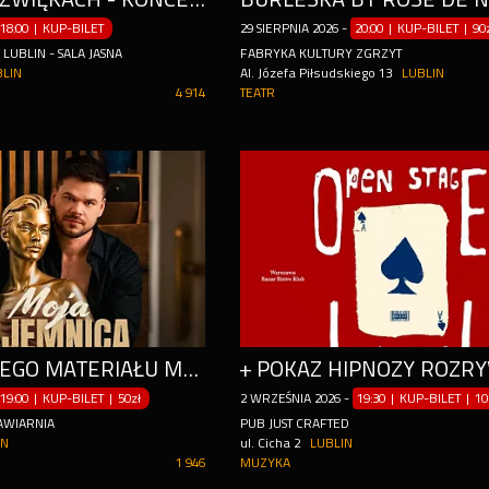
18:00 | KUP-BILET
29
SIERPNIA
2026
-
20:00 | KUP-BILET
|
90
UBLIN - SALA JASNA
FABRYKA KULTURY ZGRZYT
BLIN
Al. Józefa Piłsudskiego 13
LUBLIN
4 914
TEATR
TESTY NOWEGO MATERIAŁU MOJA TAJEMNICA
19:00 | KUP-BILET
|
50zł
2
WRZEŚNIA
2026
-
19:30 | KUP-BILET
|
10
AWIARNIA
PUB JUST CRAFTED
IN
ul. Cicha 2
LUBLIN
1 946
MUZYKA