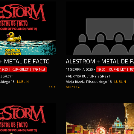
+ METAL DE FACTO
ALESTROM + METAL DE F
19:30 | KUP-BILET
|
179.14zł
11
SIERPNIA
2026
-
19:30 | KUP-BILET
|
18
 ZGRZYT
FABRYKA KULTURY ZGRZYT
skiego 13
LUBLIN
Aleja Józefa Piłsudskiego 13
LUBLIN
7 469
MUZYKA