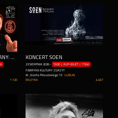
STAND-UP IMPROWIZOWANY: PRZEGADAJMY TO
KONCERT SOEN
zł
23
SIERPNIA
2026
-
19:00 | KUP-BILET
|
119zł
FABRYKA KULTURY ZGRZYT
Al. Józefa Piłsudskiego 13
LUBLIN
1 120
MUZYKA
4 467