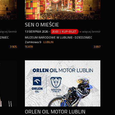
SEN O MIEŚCIE
więcej terminów
13
SIERPNIA
2026
-
20:00 | KUP-BILET
»
więcej terminów
ZINIEC
MUZEUM NARODOWE W LUBLINIE- DZIEDZINIEC
Zamkowa 9
LUBLIN
3 905
TEATR
3 897
ORLEN OIL MOTOR LUBLIN