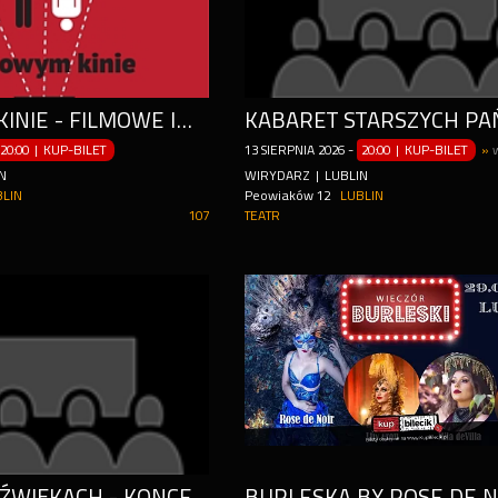
W NOWYM KINIE - FILMOWE IMPRO/ POŁAWIACZE PEREŁ
20:00 | KUP-BILET
13
SIERPNIA
2026
-
20:00 | KUP-BILET
»
N
WIRYDARZ | LUBLIN
BLIN
Peowiaków 12
LUBLIN
107
TEATR
KĄPIEL W DŹWIĘKACH - KONCERT GONGÓW I MIS RIMY SADURSKIEJ