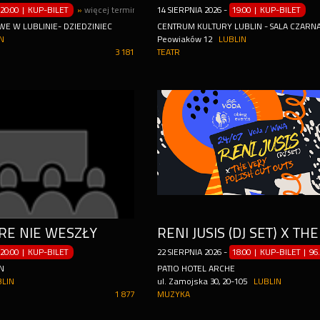
20:00 | KUP-BILET
»
więcej terminów
14
SIERPNIA
2026
-
19:00 | KUP-BILET
 W LUBLINIE- DZIEDZINIEC
CENTRUM KULTURY LUBLIN - SALA CZARN
N
Peowiaków 12
LUBLIN
3 181
TEATR
RE NIE WESZŁY
20:00 | KUP-BILET
22
SIERPNIA
2026
-
18:00 | KUP-BILET
|
96
N
PATIO HOTEL ARCHE
BLIN
ul. Zamojska 30, 20-105
LUBLIN
1 877
MUZYKA