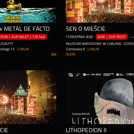
+ METAL DE FACTO
SEN O MIEŚCIE
19:30 | KUP-BILET
|
179.14zł
13
SIERPNIA
2026
-
20:00 | KUP-BILET
»
 ZGRZYT
MUZEUM NARODOWE W LUBLINIE- DZIED
skiego 13
LUBLIN
Zamkowa 9
LUBLIN
599
TEATR
CIE
LITHOPEDION II