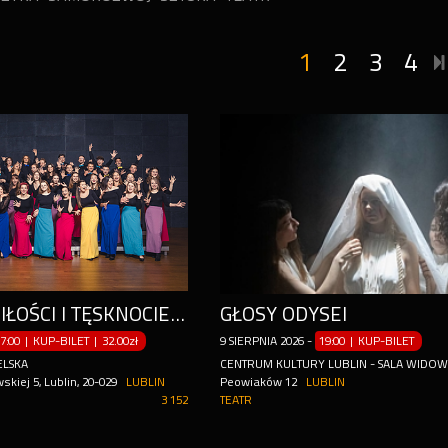
1
2
3
4
„PIEŚNI O MIŁOŚCI I TĘSKNOCIE”. KONCERT POLSKIEGO NARODOWEGO CHÓRU MŁODZIEŻOWEGO
GŁOSY ODYSEI
7:00 | KUP-BILET
|
32.00zł
9
SIERPNIA
2026
-
19:00 | KUP-BILET
ELSKA
CENTRUM KULTURY LUBLIN - SALA WIDO
skiej 5, Lublin, 20-029
LUBLIN
Peowiaków 12
LUBLIN
3 152
TEATR