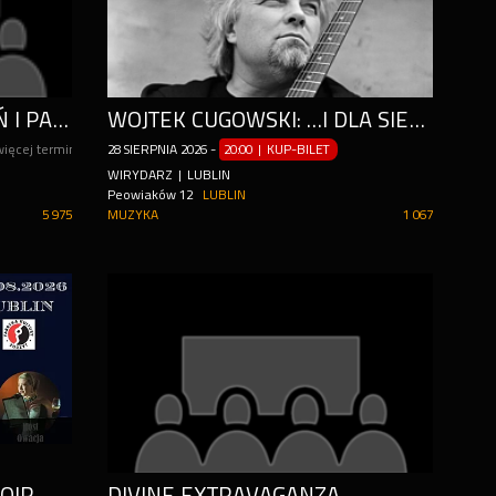
KABARET STARSZYCH PAŃ I PANÓW
WOJTEK CUGOWSKI: …I DLA SIEBIE ZACZNIJ ŻYĆ! DUET AKUSTYCZNY CUGOWSKI & JOŃCZYK
więcej terminów
28
SIERPNIA
2026
-
20:00 | KUP-BILET
WIRYDARZ | LUBLIN
Peowiaków 12
LUBLIN
5 975
MUZYKA
1 067
BURLESKA BY ROSE DE NOIR W FABRYCE KULTURY ZGRZYT
DIVINE EXTRAVAGANZA