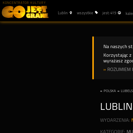
KONCENTRATOR KULTURY
Lublin
wszystkie
jest: 419
Na naszych s
Korzystając z
wyrażasz zgod
»
ROZUMIEM I
«
POLSKA
«
LUBELS
LUBLIN
WYDARZENIA:
KATEGORIE:
MU