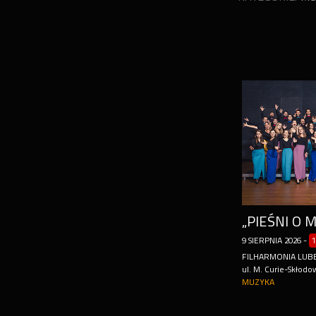
9
SIERPNIA
2026
-
1
FILHARMONIA LUB
ul. M. Curie-Skłodow
MUZYKA