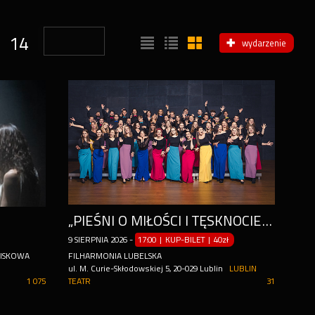
14
wydarzenie
„PIEŚNI O MIŁOŚCI I TĘSKNOCIE”. KONCERT POLSKIEGO NARODOWEGO CHÓRU MŁODZIEŻOWEGO
9
SIERPNIA
2026
-
17:00 | KUP-BILET
|
40zł
WISKOWA
FILHARMONIA LUBELSKA
ul. M. Curie-Skłodowskiej 5, 20-029 Lublin
LUBLIN
1 075
TEATR
31