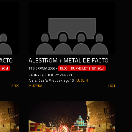
ACTO
ALESTROM + METAL DE FACTO
1.90zł
11
SIERPNIA
2026
-
19:30 | KUP-BILET
|
181.90zł
FABRYKA KULTURY ZGRZYT
Aleja Józefa Piłsudskiego 13
LUBLIN
2 979
MUZYKA
1 671