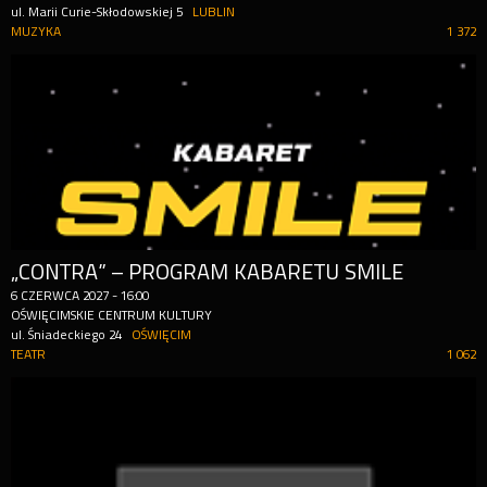
ul. Marii Curie-Skłodowskiej 5
LUBLIN
MUZYKA
1 372
„CONTRA” – PROGRAM KABARETU SMILE
6
CZERWCA
2027
-
16:00
OŚWIĘCIMSKIE CENTRUM KULTURY
ul. Śniadeckiego 24
OŚWIĘCIM
TEATR
1 062