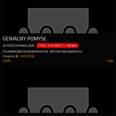
GENIALNY POMYSŁ
25
PAŹDZIERNIKA
2026
-
17:00 | KUP-BILET
|
139.90zł
FILHARMONIA PODKARPACKA IM. ARTURA MALAWSKIEGO
Chopina 30
RZESZÓW
TEATR
3 345