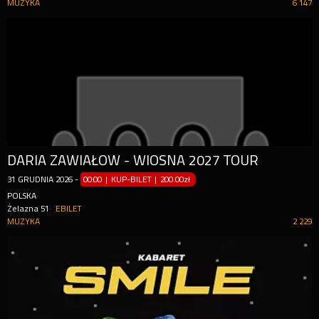
MUZYKA
6 147
DARIA ZAWIAŁOW - WIOSNA 2027 TOUR
31
GRUDNIA
2026
-
00:00 | KUP-BILET
|
200.00zł
POLSKA
Żelazna 51
EBILET
MUZYKA
2 229