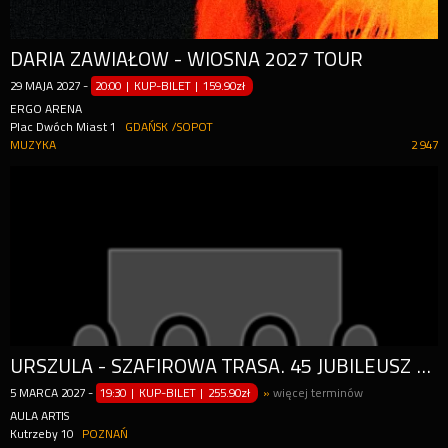
DARIA ZAWIAŁOW - WIOSNA 2027 TOUR
29
MAJA
2027
-
20:00 | KUP-BILET
|
159.90zł
ERGO ARENA
Plac Dwóch Miast 1
GDAŃSK /SOPOT
MUZYKA
2 947
URSZULA - SZAFIROWA TRASA. 45 JUBILEUSZ ARTYSTYCZNY
5
MARCA
2027
-
19:30 | KUP-BILET
|
255.90zł
»
więcej terminów
AULA ARTIS
Kutrzeby 10
POZNAŃ