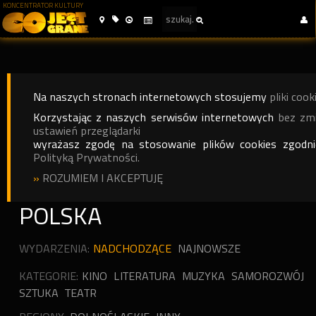
KONCENTRATOR KULTURY
Na naszych stronach internetowych stosujemy
pliki cook
Korzystając z naszych serwisów internetowych
bez zm
ustawień przeglądarki
wyrażasz zgodę na stosowanie plików cookies zgodn
Polityką Prywatności.
»
ROZUMIEM I AKCEPTUJĘ
POLSKA
WYDARZENIA:
NADCHODZĄCE
NAJNOWSZE
KATEGORIE:
KINO
LITERATURA
MUZYKA
SAMOROZWÓJ
SZTUKA
TEATR