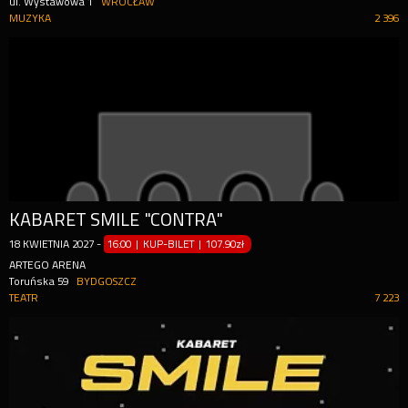
ul. Wystawowa 1
WROCŁAW
MUZYKA
2 396
KABARET SMILE "CONTRA"
18
KWIETNIA
2027
-
16:00 | KUP-BILET
|
107.90zł
ARTEGO ARENA
Toruńska 59
BYDGOSZCZ
TEATR
7 223