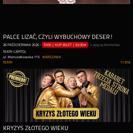
PALCE LIZAĆ, CZYLI WYBUCHOWY DESER!
26
PAŹDZIERNIKA
2026
-
10:00 | KUP-BILET
|
92.00zł
»
więcej terminów
TEATR CAPITOL
ul. Marszałkowska 115
WARSZAWA
TEATR
11 818
KRYZYS ZŁOTEGO WIEKU