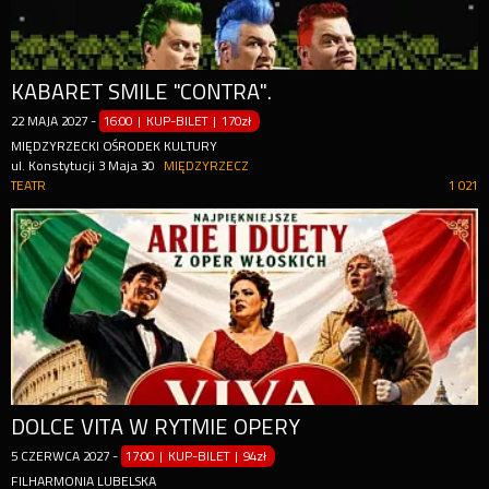
KABARET SMILE "CONTRA".
22
MAJA
2027
-
16:00 | KUP-BILET
|
170zł
MIĘDZYRZECKI OŚRODEK KULTURY
ul. Konstytucji 3 Maja 30
MIĘDZYRZECZ
TEATR
1 021
DOLCE VITA W RYTMIE OPERY
5
CZERWCA
2027
-
17:00 | KUP-BILET
|
94zł
FILHARMONIA LUBELSKA