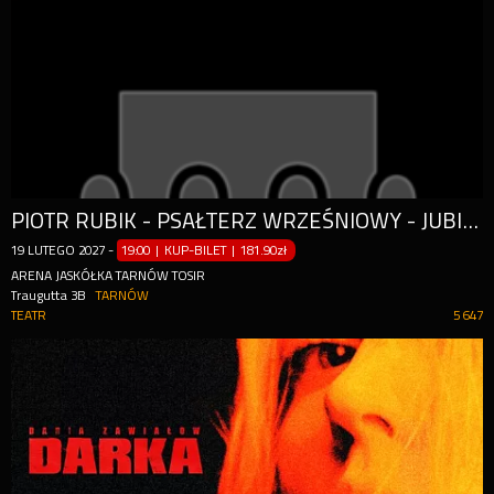
PIOTR RUBIK - PSAŁTERZ WRZEŚNIOWY - JUBILEUSZ 20 LAT
19
LUTEGO
2027
-
19:00 | KUP-BILET
|
181.90zł
ARENA JASKÓŁKA TARNÓW TOSIR
Traugutta 3B
TARNÓW
TEATR
5 647