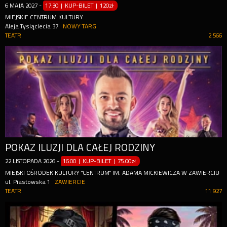
6
MAJA
2027
-
17:30 | KUP-BILET
|
120zł
MIEJSKIE CENTRUM KULTURY
Aleja Tysiąclecia 37
NOWY TARG
TEATR
2 566
POKAZ ILUZJI DLA CAŁEJ RODZINY
22
LISTOPADA
2026
-
16:00 | KUP-BILET
|
75.00zł
MIEJSKI OŚRODEK KULTURY "CENTRUM" IM. ADAMA MICKIEWICZA W ZAWIERCIU
ul. Piastowska 1
ZAWIERCIE
TEATR
11 927