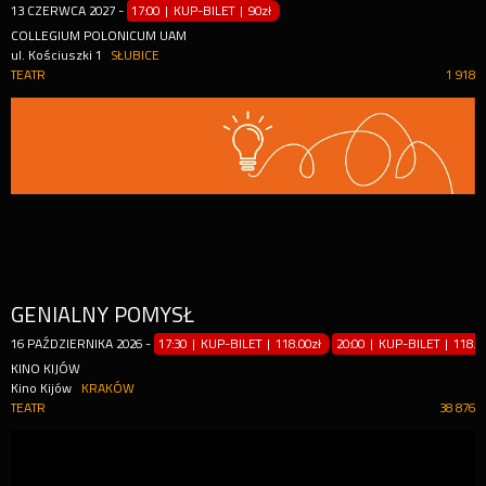
13
CZERWCA
2027
-
17:00 | KUP-BILET
|
90zł
COLLEGIUM POLONICUM UAM
ul. Kościuszki 1
SŁUBICE
TEATR
1 918
GENIALNY POMYSŁ
16
PAŹDZIERNIKA
2026
-
17:30 | KUP-BILET
|
118.00zł
20:00 | KUP-BILET
|
118.0
KINO KIJÓW
Kino Kijów
KRAKÓW
TEATR
38 876