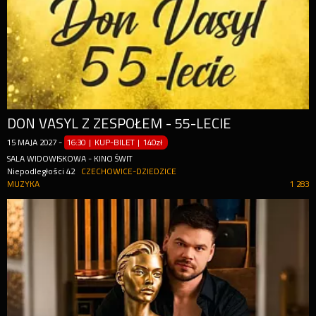
DON VASYL Z ZESPOŁEM - 55-LECIE
15
MAJA
2027
-
16:30 | KUP-BILET
|
140zł
SALA WIDOWISKOWA - KINO ŚWIT
Niepodległości 42
CZECHOWICE-DZIEDZICE
MUZYKA
1 283