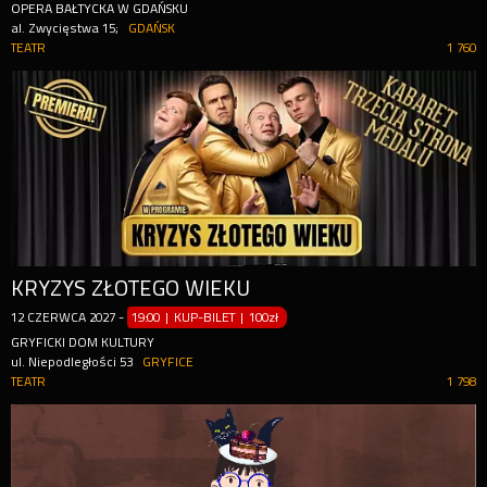
OPERA BAŁTYCKA W GDAŃSKU
al. Zwycięstwa 15;
GDAŃSK
TEATR
1 760
KRYZYS ZŁOTEGO WIEKU
12
CZERWCA
2027
-
19:00 | KUP-BILET
|
100zł
GRYFICKI DOM KULTURY
ul. Niepodległości 53
GRYFICE
TEATR
1 798