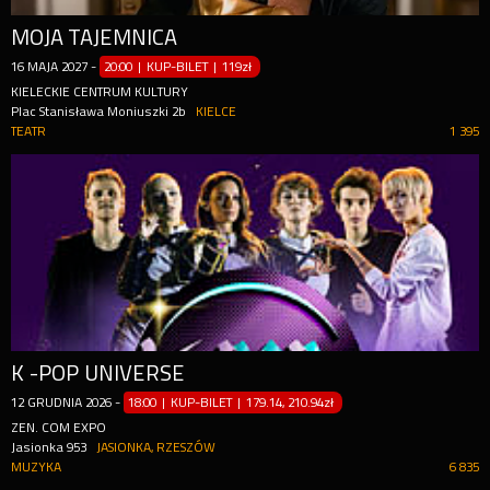
MOJA TAJEMNICA
16
MAJA
2027
-
20:00 | KUP-BILET
|
119zł
KIELECKIE CENTRUM KULTURY
Plac Stanisława Moniuszki 2b
KIELCE
TEATR
1 395
K -POP UNIVERSE
12
GRUDNIA
2026
-
18:00 | KUP-BILET
|
179.14, 210.94zł
ZEN. COM EXPO
Jasionka 953
JASIONKA, RZESZÓW
MUZYKA
6 835