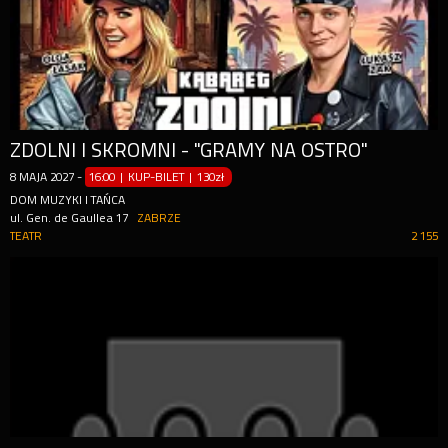
ZDOLNI I SKROMNI - "GRAMY NA OSTRO"
8
MAJA
2027
-
16:00 | KUP-BILET
|
130zł
DOM MUZYKI I TAŃCA
ul. Gen. de Gaullea 17
ZABRZE
TEATR
2 155