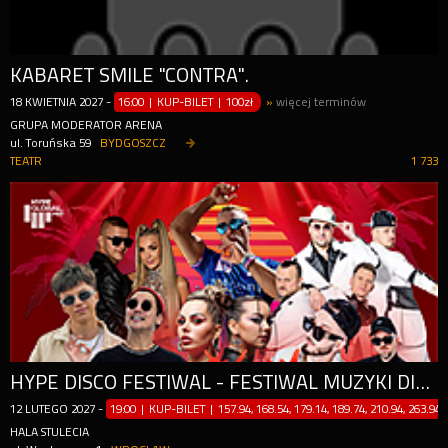
KABARET SMILE "CONTRA".
18
KWIETNIA
2027
-
16:00 | KUP-BILET
|
100zł
»
więcej terminów
GRUPA MODERATOR ARENA
ul. Toruńska 59
BYDGOSZCZ
TEATR
1 733
HYPE DISCO FESTIWAL - FESTIWAL MUZYKI DISCO WROCŁAW
12
LUTEGO
2027
-
19:00 | KUP-BILET
|
157.94, 168.54, 179.14, 189.74, 210.94, 263.94z
HALA STULECIA