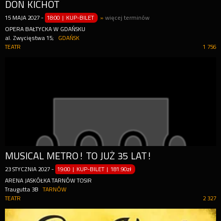
DON KICHOT
15
MAJA
2027
-
18:00 | KUP-BILET
»
więcej terminów
OPERA BAŁTYCKA W GDAŃSKU
al. Zwycięstwa 15;
GDAŃSK
TEATR
1 756
MUSICAL METRO! TO JUŻ 35 LAT!
23
STYCZNIA
2027
-
19:00 | KUP-BILET
|
181.90zł
ARENA JASKÓŁKA TARNÓW TOSIR
Traugutta 3B
TARNÓW
TEATR
2 327