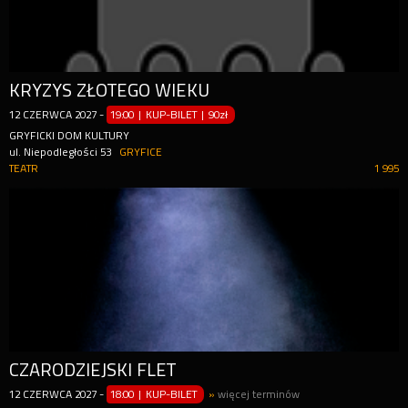
KRYZYS ZŁOTEGO WIEKU
12
CZERWCA
2027
-
19:00 | KUP-BILET
|
90zł
GRYFICKI DOM KULTURY
ul. Niepodległości 53
GRYFICE
TEATR
1 995
CZARODZIEJSKI FLET
12
CZERWCA
2027
-
18:00 | KUP-BILET
»
więcej terminów