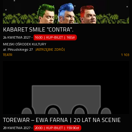
KABARET SMILE "CONTRA".
24
KWIETNIA
2027
-
16:00 | KUP-BILET
|
160zł
MIEJSKI OŚRODEK KULTURY
al. Piłsudskiego 27
JASTRZĘBIE ZDRÓJ
TEATR
1 103
TOREWAR – EWA FARNA | 20 LAT NA SCENIE
28
KWIETNIA
2027
-
20:00 | KUP-BILET
|
159.90zł