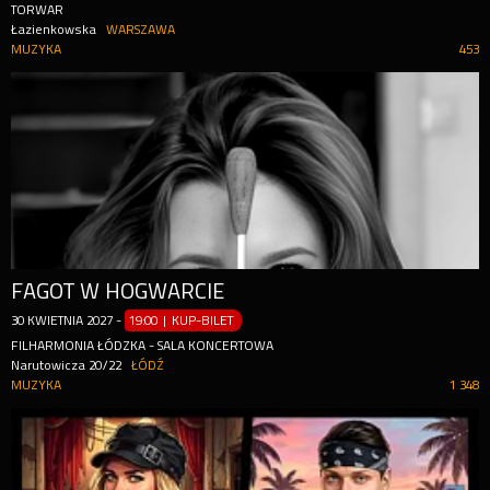
TORWAR
Łazienkowska
WARSZAWA
MUZYKA
453
FAGOT W HOGWARCIE
30
KWIETNIA
2027
-
19:00 | KUP-BILET
FILHARMONIA ŁÓDZKA - SALA KONCERTOWA
Narutowicza 20/22
ŁÓDŹ
MUZYKA
1 348