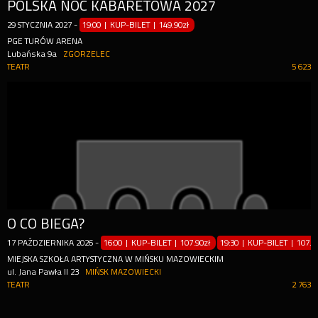
POLSKA NOC KABARETOWA 2027
29
STYCZNIA
2027
-
19:00 | KUP-BILET
|
149.90zł
PGE TURÓW ARENA
Lubańska 9a
ZGORZELEC
TEATR
5 623
O CO BIEGA?
17
PAŹDZIERNIKA
2026
-
16:00 | KUP-BILET
|
107.90zł
19:30 | KUP-BILET
|
107.9
MIEJSKA SZKOŁA ARTYSTYCZNA W MIŃSKU MAZOWIECKIM
ul. Jana Pawła II 23
MIŃSK MAZOWIECKI
TEATR
2 763