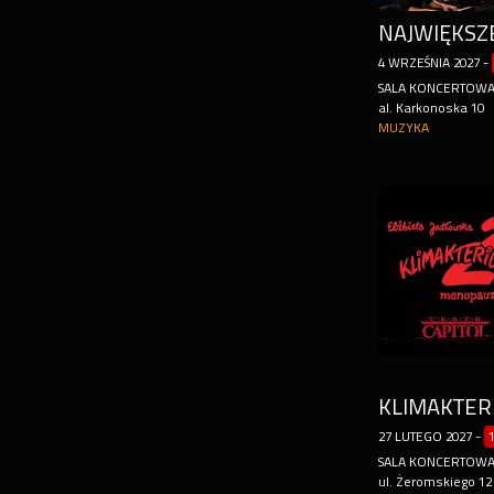
NAJWIĘKSZ
4
WRZEŚNIA
2027
-
SALA KONCERTOW
al. Karkonoska 10
MUZYKA
27
LUTEGO
2027
-
SALA KONCERTOWA 
ul. Żeromskiego 12