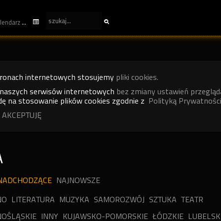
kalendarz
tronach internetowych stosujemy
pliki cookies.
 naszych serwisów internetowych
bez zmiany ustawień przegląd
ę na stosowanie plików cookies zgodnie z
Polityką Prywatności
 AKCEPTUJĘ
A
NADCHODZĄCE
NAJNOWSZE
NO
LITERATURA
MUZYKA
SAMOROZWÓJ
SZTUKA
TEATR
OŚLĄSKIE
INNY
KUJAWSKO-POMORSKIE
ŁÓDZKIE
LUBELSK