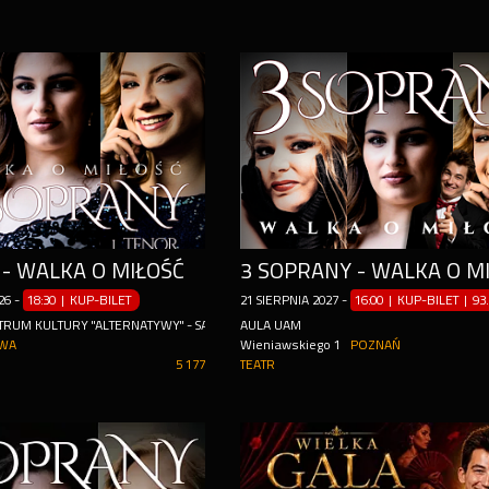
- WALKA O MIŁOŚĆ
3 SOPRANY - WALKA O M
26
-
18:30 | KUP-BILET
21
SIERPNIA
2027
-
16:00 | KUP-BILET
|
93
RUM KULTURY "ALTERNATYWY" - SALA TEATRALNO-KONCERTOWA "SZEKSPIR" - WA
AULA UAM
WA
Wieniawskiego 1
POZNAŃ
5 177
TEATR