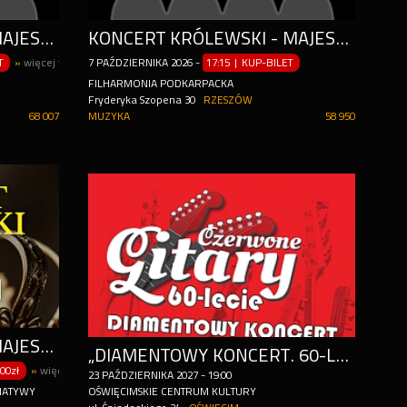
KONCERT KRÓLEWSKI - MAJESTAT KLASYKI
KONCERT KRÓLEWSKI - MAJESTAT KLASYKI
T
»
więcej terminów
7
PAŹDZIERNIKA
2026
-
17:15 | KUP-BILET
FILHARMONIA PODKARPACKA
Fryderyka Szopena 30
RZESZÓW
68 007
MUZYKA
58 950
KONCERT KRÓLEWSKI - MAJESTAT KLASYKI
„DIAMENTOWY KONCERT. 60-LECIE” – KONCERT ZESPOŁU CZERWONE GITARY
.00zł
»
więcej terminów
23
PAŹDZIERNIKA
2027
-
19:00
NATYWY
OŚWIĘCIMSKIE CENTRUM KULTURY