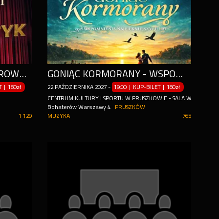
IGOR KWIATKOWSKI - INTROWERTYK
GONIĄC KORMORANY - WSPOMNIENIA NAJPIEKNIEJSZYCH LAT
ET
|
180zł
22
PAŹDZIERNIKA
2027
-
19:00 | KUP-BILET
|
180zł
CENTRUM KULTURY I SPORTU W PRUSZKOWIE - SALA WIDOWISK
Bohaterów Warszawy 4
PRUSZKÓW
1 129
MUZYKA
765