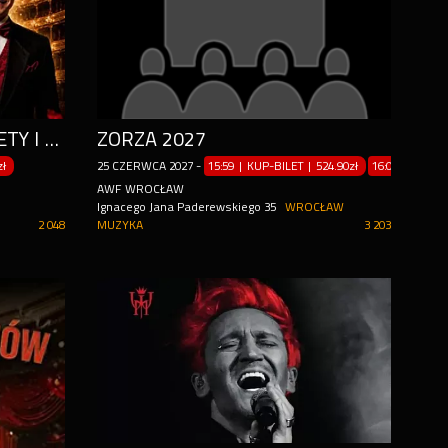
NAJPIĘKNIEJSZE ARIE, DUETY I TERCETY ŚWIATA W FORMIE SPEKTAKLU
ZORZA 2027
zł
25
CZERWCA
2027
-
15:59 | KUP-BILET
|
524.90zł
16:00 | KUP-B
AWF WROCŁAW
Ignacego Jana Paderewskiego 35
WROCŁAW
2 048
MUZYKA
3 203