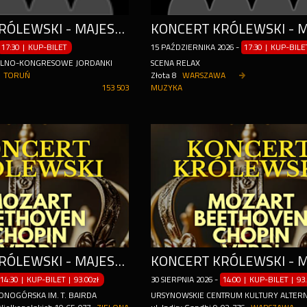
KONCERT KRÓLEWSKI - MAJESTAT KLASYKI
17:30 | KUP-BILET
15
PAŹDZIERNIKA
2026
-
17:30 | KUP-BILE
ALNO-KONGRESOWE JORDANKI
SCENA RELAX
TORUŃ
Złota 8
WARSZAWA
153 503
MUZYKA
KONCERT KRÓLEWSKI - MAJESTAT KLASYKI NAJPIĘKNIEJSZE DZIEŁA KLASYKI
14:30 | KUP-BILET
|
93.00zł
30
SIERPNIA
2026
-
14:00 | KUP-BILET
|
93
ONOGÓRSKA IM. T. BAIRDA
URSYNOWSKIE CENTRUM KULTURY ALTER