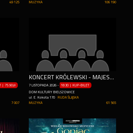
49 125
MUZYKA
106 190
KONCERT KRÓLEWSKI - MAJESTAT KLASYKI
ET
|
75.90zł
7
LISTOPADA
2026
-
18:30 | KUP-BILET
DOM KULTURY BIELSZOWICE
ul. E. Kokota 170
RUDA ŚLĄSKA
7 007
MUZYKA
61 565