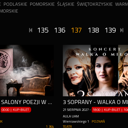
E
PODLASKIE
POMORSKIE
ŚLĄSKIE
ŚWIĘTOKRZYSKIE
WARM
MORSKIE
135
136
137
138
139
KARNET NA SALONY POEZJI W ZAMKU W KÓRNIKU SEZON ARTYSTYCZNY 2026/2027
3 SOPRANY - WALKA O M
-
00:00 | KUP-BILET
21
SIERPNIA
2027
-
18:00 | KUP-BILET
|
104
AULA UAM
IK
Wieniawskiego 1
POZNAŃ
1 364
TEATR