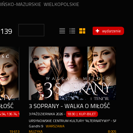
IŃSKO-MAZURSKIE
WIELKOPOLSKIE
139
wydarzenie
IŁOŚĆ
3 SOPRANY - WALKA O MIŁOŚĆ
.94, 136.74, 157.94, 189.74, 210.94, 242.74, 263.94, 295.74, 316.94zł
3
PAŹDZIERNIKA
2026
-
18:30 | KUP-BILET
URSYNOWSKIE CENTRUM KULTURY "ALTERNATYWY" - SALA TEATR
Gandhi 9
WARSZAWA
19 613
MUZYKA
8 005