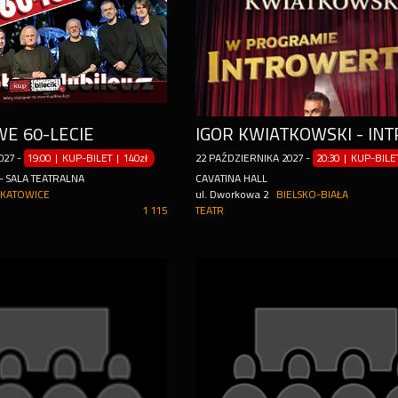
E 60-LECIE
027
-
19:00 | KUP-BILET
|
140zł
22
PAŹDZIERNIKA
2027
-
20:30 | KUP-BIL
- SALA TEATRALNA
CAVATINA HALL
KATOWICE
ul. Dworkowa 2
BIELSKO-BIAŁA
1 115
TEATR