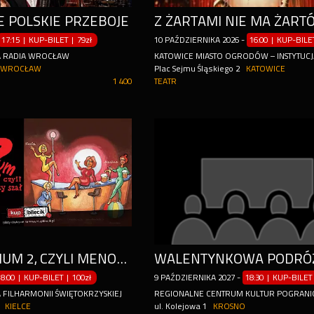
E POLSKIE PRZEBOJE
17:15 | KUP-BILET
|
79zł
10
PAŹDZIERNIKA
2026
-
16:00 | KUP-BIL
A RADIA WROCŁAW
KATOWICE MIASTO OGRODÓW – INSTYTUCJ
WROCŁAW
Plac Sejmu Śląskiego 2
KATOWICE
1 400
TEATR
KLIMAKTERIUM 2, CZYLI MENOPAUZY SZAŁ
WALENTYNKOWA PODRÓ
18:00 | KUP-BILET
|
100zł
9
PAŹDZIERNIKA
2027
-
18:30 | KUP-BILET
FILHARMONII ŚWIĘTOKRZYSKIEJ
REGIONALNE CENTRUM KULTUR POGRANI
KIELCE
ul. Kolejowa 1
KROSNO