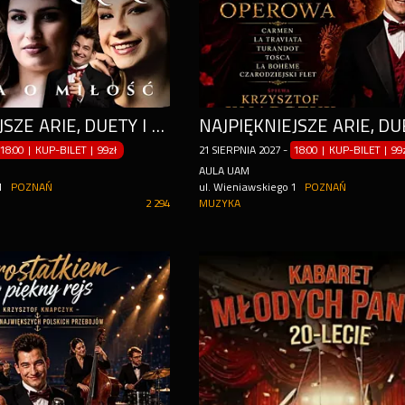
NAJPIĘKNIEJSZE ARIE, DUETY I TERCETY ŚWIATA W FORMIE SPEKTAKLU
18:00 | KUP-BILET
|
99zł
21
SIERPNIA
2027
-
18:00 | KUP-BILET
|
99
AULA UAM
1
POZNAŃ
ul. Wieniawskiego 1
POZNAŃ
2 294
MUZYKA