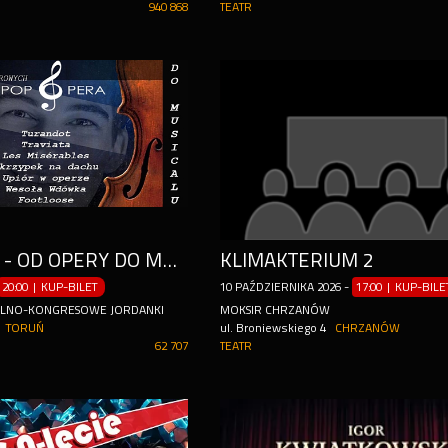
940 868
TEATR
POP OPERA - OD OPERY DO MUSICALU
KLIMAKTERIUM 2
20:00 | KUP-BILET
10
PAŹDZIERNIKA
2026
-
17:00 | KUP-BIL
ALNO-KONGRESOWE JORDANKI
MOKSIR CHRZANÓW
TORUŃ
ul. Broniewskiego 4
CHRZANÓW
62 707
TEATR