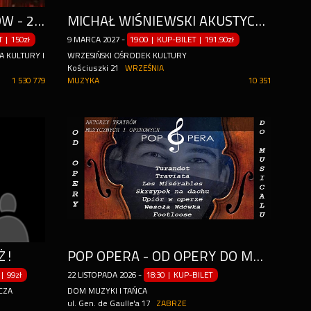
Z ŻARTAMI NIE MA ŻARTÓW - 20-LECIE
MICHAŁ WIŚNIEWSKI AKUSTYCZNIE
ET
|
150zł
9
MARCA
2027
-
19:00 | KUP-BILET
|
191.90zł
A KULTURY IM. KRYSTYNY BOCHENEK
WRZESIŃSKI OŚRODEK KULTURY
Kościuszki 21
WRZEŚNIA
1 530 779
MUZYKA
10 351
Ż!
POP OPERA - OD OPERY DO MUSICALU
|
99zł
22
LISTOPADA
2026
-
18:30 | KUP-BILET
CZA
DOM MUZYKI I TAŃCA
ul. Gen. de Gaulle'a 17
ZABRZE