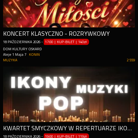
KONCERT KLASYCZNO - ROZRYWKOWY
18
PAŹDZIERNIKA
2026
-
17:00 | KUP-BILET
|
140zł
DOM KULTURY OSKARD
Aleje 1 Maja 7
KONIN
MUZYKA
2 559
KWARTET SMYCZKOWY W REPERTUARZE IKON MUZYKI POP PRZY ŚWIECACH
18
PAŹDZIERNIKA
2026
-
19:00 | KUP-BILET
|
119zł