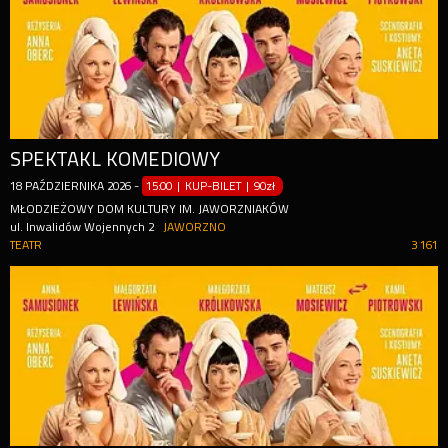
SPEKTAKL KOMEDIOWY
18
PAŹDZIERNIKA
2026
-
15:00 | KUP-BILET
|
90zł
MŁODZIEŻOWY DOM KULTURY IM. JAWORZNIAKÓW
ul. Inwalidów Wojennych 2
JAWORZNO
TEATR
3 161