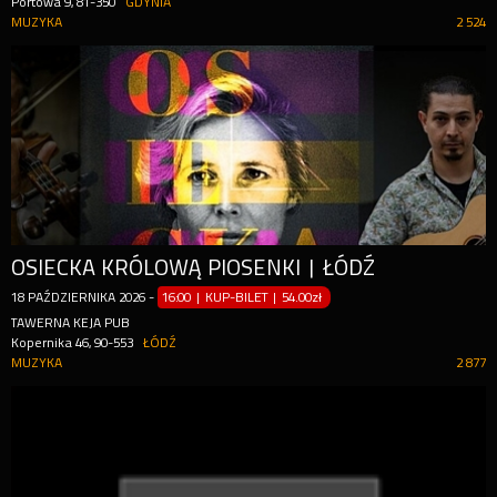
Portowa 9, 81-350
GDYNIA
MUZYKA
2 524
OSIECKA KRÓLOWĄ PIOSENKI | ŁÓDŹ
18
PAŹDZIERNIKA
2026
-
16:00 | KUP-BILET
|
54.00zł
TAWERNA KEJA PUB
Kopernika 46, 90-553
ŁÓDŹ
MUZYKA
2 877