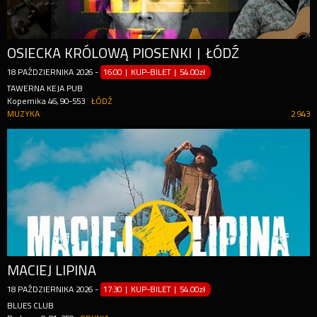
OSIECKA KRÓLOWĄ PIOSENKI | ŁÓDŹ
18
PAŹDZIERNIKA
2026
-
16:00 | KUP-BILET
|
54.00zł
TAWERNA KEJA PUB
Kopernika 46, 90-553
ŁÓDŹ
MUZYKA
2 943
MACIEJ LIPINA
18
PAŹDZIERNIKA
2026
-
17:30 | KUP-BILET
|
54.00zł
BLUES CLUB