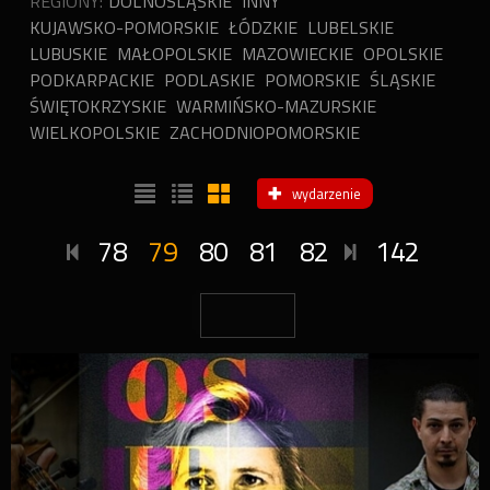
REGIONY:
DOLNOŚLĄSKIE
INNY
KUJAWSKO-POMORSKIE
ŁÓDZKIE
LUBELSKIE
LUBUSKIE
MAŁOPOLSKIE
MAZOWIECKIE
OPOLSKIE
PODKARPACKIE
PODLASKIE
POMORSKIE
ŚLĄSKIE
ŚWIĘTOKRZYSKIE
WARMIŃSKO-MAZURSKIE
WIELKOPOLSKIE
ZACHODNIOPOMORSKIE
wydarzenie
78
79
80
81
82
142