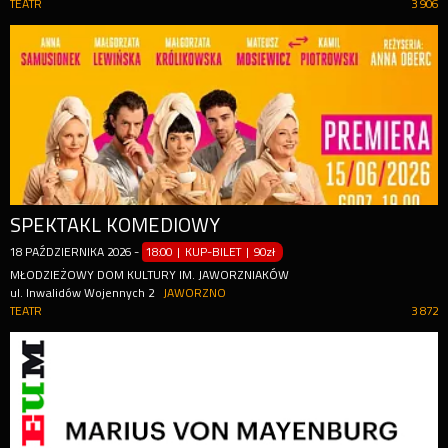
TEATR
3 906
SPEKTAKL KOMEDIOWY
18
PAŹDZIERNIKA
2026
-
18:00 | KUP-BILET
|
90zł
MŁODZIEŻOWY DOM KULTURY IM. JAWORZNIAKÓW
ul. Inwalidów Wojennych 2
JAWORZNO
TEATR
3 872