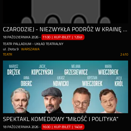
CZARODZIEJ - NIEZWYKŁA PODRÓŻ W KRAINĘ ILUZJI
18
PAŹDZIERNIKA
2026
-
11:00 | KUP-BILET
|
129zł
TEATR PALLADIUM - UKŁAD TEATRALNY
ul. Złota 9
WARSZAWA
TEATR
2 410
SPEKTAKL KOMEDIOWY "MIŁOŚĆ I POLITYKA"
18
PAŹDZIERNIKA
2026
-
16:00 | KUP-BILET
|
140zł