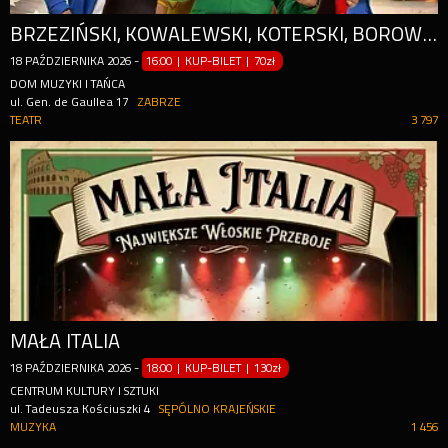
BRZEZIŃSKI, KOWALEWSKI, KOTERSKI, BOROWSKI, WIESZCZEK, ŻUKOWSKI
18
PAŹDZIERNIKA
2026
-
16:00 | KUP-BILET
|
70zł
DOM MUZYKI I TAŃCA
ul. Gen. de Gaullea 17
ZABRZE
TEATR
3 797
MAŁA ITALIA
18
PAŹDZIERNIKA
2026
-
18:00 | KUP-BILET
|
130zł
CENTRUM KULTURY I SZTUKI
ul. Tadeusza Kościuszki 4
SĘPÓLNO KRAJEŃSKIE
MUZYKA
1 456