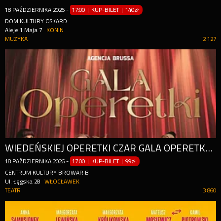
18
PAŹDZIERNIKA
2026
-
17:00 | KUP-BILET
|
140zł
DOM KULTURY OSKARD
Aleje 1 Maja 7
KONIN
MUZYKA
2 127
WIEDEŃSKIEJ OPERETKI CZAR GALA OPERETKOWO-MUSICALOWA, ŚWIAT KONCERTÓW WIEDEŃSKICH OPERETEK MUSICALI
18
PAŹDZIERNIKA
2026
-
17:00 | KUP-BILET
|
99zł
CENTRUM KULTURY BROWAR B
Ul. Łęgska 28
WŁOCŁAWEK
TEATR
3 860