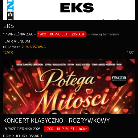
EKS
17
WRZEŚNIA
2026
-
19:00 | KUP-BILET
|
205.00zł
»
więcej terminów
TEATR ATENEUM
ul. Jaracza 2
WARSZAWA
TEATR
4 801
KONCERT KLASYCZNO - ROZRYWKOWY
18
PAŹDZIERNIKA
2026
-
17:00 | KUP-BILET
|
140zł
DOM KULTURY OSKARD