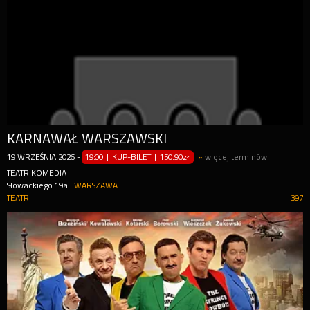
KARNAWAŁ WARSZAWSKI
19
WRZEŚNIA
2026
-
19:00 | KUP-BILET
|
150.90zł
»
więcej terminów
TEATR KOMEDIA
Słowackiego 19a
WARSZAWA
TEATR
397