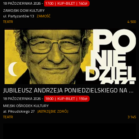
18
PAŹDZIERNIKA
2026
-
17:00 | KUP-BILET
|
140zł
ZAMOJSKI DOM KULTURY
ul. Partyzantów 13
ZAMOŚĆ
TEATR
4 500
JUBILEUSZ ANDRZEJA PONIEDZIELSKIEGO NA 50 - LECIE PRACY TWÓRCZEJ I 70 - LECIE URODZIN!
18
PAŹDZIERNIKA
2026
-
18:00 | KUP-BILET
|
159zł
MIEJSKI OŚRODEK KULTURY
al. Piłsudskiego 27
JASTRZĘBIE ZDRÓJ
TEATR
3 145