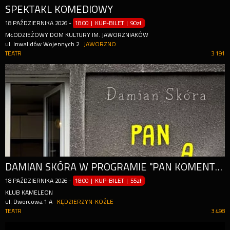
SPEKTAKL KOMEDIOWY
18
PAŹDZIERNIKA
2026
-
18:00 | KUP-BILET
|
90zł
MŁODZIEŻOWY DOM KULTURY IM. JAWORZNIAKÓW
ul. Inwalidów Wojennych 2
JAWORZNO
TEATR
3 191
DAMIAN SKÓRA W PROGRAMIE "PAN KOMENTARZ:" + POLSKA KOMENTUJĄCA NA ŻYWO
18
PAŹDZIERNIKA
2026
-
18:00 | KUP-BILET
|
55zł
KLUB KAMELEON
ul. Dworcowa 1 A
KĘDZIERZYN-KOŹLE
TEATR
3 498