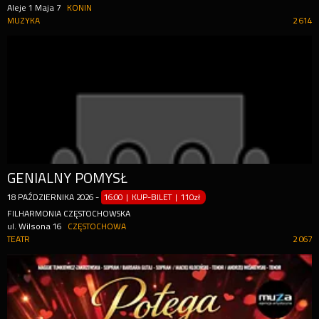
Aleje 1 Maja 7
KONIN
MUZYKA
2 614
GENIALNY POMYSŁ
18
PAŹDZIERNIKA
2026
-
16:00 | KUP-BILET
|
110zł
FILHARMONIA CZĘSTOCHOWSKA
ul. Wilsona 16
CZĘSTOCHOWA
TEATR
2 067