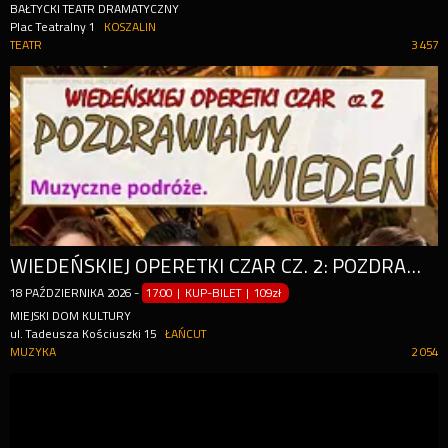
BAŁTYCKI TEATR DRAMATYCZNY
Plac Teatralny 1
KOSZALIN
TEATR
3 457
WIEDEŃSKIEJ OPERETKI CZAR CZ. 2: POZDRAWIAMY WIEDEŃ - GALA OPERETKOWA, OPERETKA, MUSICALE
18
PAŹDZIERNIKA
2026
-
17:00 | KUP-BILET
|
109zł
MIEJSKI DOM KULTURY
ul. Tadeusza Kościuszki 15
ŁAŃCUT
MUZYKA
2 054