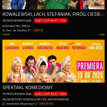
KOWALEWSKI, LACH, STEFANIAK, PIRÓG, CIESIELSKA
18
PAŹDZIERNIKA
2026
-
16:00 | KUP-BILET
|
70zł
DOM MUZYKI I TAŃCA
ul. Gen. de Gaullea 17
ZABRZE
TEATR
3 394
SPEKTAKL KOMEDIOWY
18
PAŹDZIERNIKA
2026
-
15:00 | KUP-BILET
|
90zł
MŁODZIEŻOWY DOM KULTURY IM. JAWORZNIAKÓW
ul. Inwalidów Wojennych 2
JAWORZNO