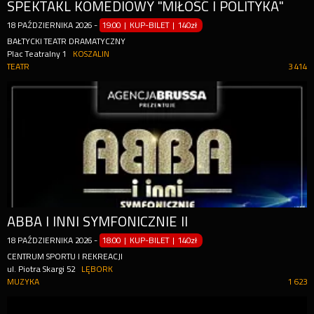
SPEKTAKL KOMEDIOWY "MIŁOŚĆ I POLITYKA"
18
PAŹDZIERNIKA
2026
-
19:00 | KUP-BILET
|
140zł
BAŁTYCKI TEATR DRAMATYCZNY
Plac Teatralny 1
KOSZALIN
TEATR
3 414
ABBA I INNI SYMFONICZNIE II
18
PAŹDZIERNIKA
2026
-
18:00 | KUP-BILET
|
140zł
CENTRUM SPORTU I REKREACJI
ul. Piotra Skargi 52
LĘBORK
MUZYKA
1 623