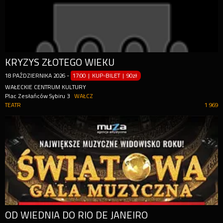
KRYZYS ZŁOTEGO WIEKU
18
PAŹDZIERNIKA
2026
-
17:00 | KUP-BILET
|
90zł
WAŁECKIE CENTRUM KULTURY
Plac Zesłańców Sybiru 3
WAŁCZ
TEATR
1 969
OD WIEDNIA DO RIO DE JANEIRO