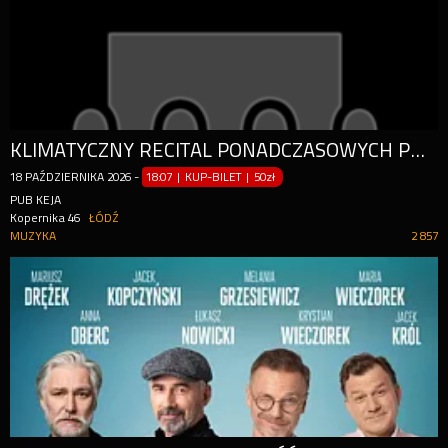
KLIMATYCZNY RECITAL PONADCZASOWYCH PRZEBOJÓW
18
PAŹDZIERNIKA
2026
-
18:07 | KUP-BILET
|
50zł
PUB KEJA
Kopernika 46
ŁÓDŹ
MUZYKA
2 857