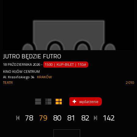
JUTRO BĘDZIE FUTRO
18
PAŹDZIERNIKA
2026
-
15:00 | KUP-BILET
|
110zł
KINO KIJÓW CENTRUM
Al. Krasińskiego 34
KRAKÓW
TEATR
2 010
wydarzenie
78
79
80
81
82
142