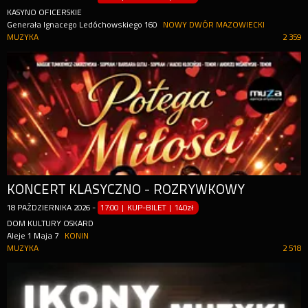
KASYNO OFICERSKIE
Generała Ignacego Ledóchowskiego 160
NOWY DWÓR MAZOWIECKI
MUZYKA
2 359
KONCERT KLASYCZNO - ROZRYWKOWY
18
PAŹDZIERNIKA
2026
-
17:00 | KUP-BILET
|
140zł
DOM KULTURY OSKARD
Aleje 1 Maja 7
KONIN
MUZYKA
2 518