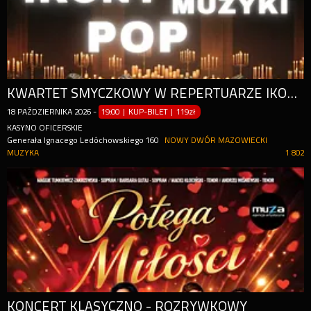
KWARTET SMYCZKOWY W REPERTUARZE IKON MUZYKI POP PRZY ŚWIECACH
18
PAŹDZIERNIKA
2026
-
19:00 | KUP-BILET
|
119zł
KASYNO OFICERSKIE
Generała Ignacego Ledóchowskiego 160
NOWY DWÓR MAZOWIECKI
MUZYKA
1 802
KONCERT KLASYCZNO - ROZRYWKOWY