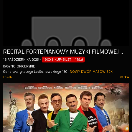
RECITAL FORTEPIANOWY MUZYKI FILMOWEJ W BLASKU TYSIĄCA ŚWIEC
18
PAŹDZIERNIKA
2026
-
19:00 | KUP-BILET
|
119zł
KASYNO OFICERSKIE
Generała Ignacego Ledóchowskiego 160
NOWY DWÓR MAZOWIECKI
TEATR
78 384