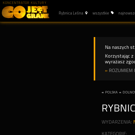
KONCENTRATOR KULTURY
Rybnica Leśna
wszystkie
najnowsz
Na naszych s
Korzystając z
wyrażasz zgod
»
ROZUMIEM I
«
POLSKA
«
DOLNOŚ
RYBNIC
WYDARZENIA:
KATEGORIE: