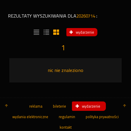
REZULTATY WYSZUKIWANIA DLA
20260714
:
wydarzenie
1
nic nie znaleziono
reklama
bileterie
wydarzenie
wydania elektroniczne
regulamin
polityka prywatności
kontakt