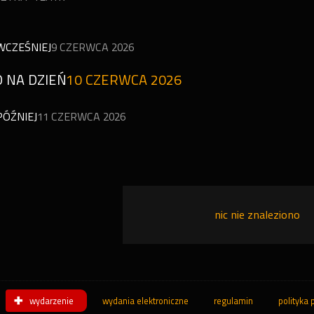
WCZEŚNIEJ
9 CZERWCA 2026
 NA DZIEŃ
10 CZERWCA 2026
PÓŹNIEJ
11 CZERWCA 2026
nic nie znaleziono
wydarzenie
wydania elektroniczne
regulamin
polityka 