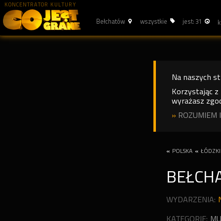
KONCENTRATOR KULTURY
Bełchatów
wszystkie
jest: 31
Na naszych s
Korzystając z
wyrażasz zgod
»
ROZUMIEM I
«
POLSKA
«
ŁÓDZKI
BEŁCH
WYDARZENIA:
KATEGORIE:
MU