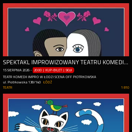
SPEKTAKL IMPROWIZOWANY TEATRU KOMEDII IMPRO W ŁODZI
15
SIERPNIA
2026
-
20:00 | KUP-BILET
|
90zł
TEATR KOMEDII IMPRO W ŁODZI SCENA OFF PIOTRKOWSKA
ul. Piotrkowska 138/140
ŁÓDŹ
TEATR
1 810