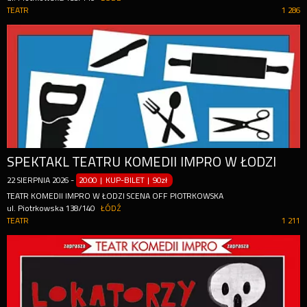
TEATR
1 286
SPEKTAKL TEATRU KOMEDII IMPRO W ŁODZI
22
SIERPNIA
2026
-
20:00 | KUP-BILET
|
90zł
TEATR KOMEDII IMPRO W ŁODZI SCENA OFF PIOTRKOWSKA
ul. Piotrkowska 138/140
ŁÓDŹ
TEATR
1 211