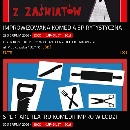
IMPROWIZOWANA KOMEDIA SPIRYTYSTYCZNA
29
SIERPNIA
2026
-
20:00 | KUP-BILET
|
90zł
TEATR KOMEDII IMPRO W ŁODZI SCENA OFF PIOTRKOWSKA
ul. Piotrkowska 138/140
ŁÓDŹ
TEATR
1 003
SPEKTAKL TEATRU KOMEDII IMPRO W ŁODZI
30
SIERPNIA
2026
-
19:00 | KUP-BILET
|
80zł