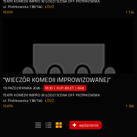
TEATR KOMEDII IMPRO W ŁODZI SCENA OFF PIOTRKOWSKA
ul. Piotrkowska 138/140
ŁÓDŹ
TEATR
1 124
"WIECZÓR KOMEDII IMPROWIZOWANEJ"
19
PAŹDZIERNIKA
2026
-
18:30 | KUP-BILET
|
69zł
TEATR KOMEDII IMPRO W ŁODZI SCENA OFF PIOTRKOWSKA
ul. Piotrkowska 138/140
ŁÓDŹ
TEATR
1 356
wydarzenie