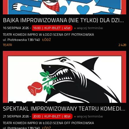
BAJKA IMPROWIZOWANA (NIE TYLKO) DLA DZIECI
16
SIERPNIA
2026
-
16:00 | KUP-BILET
|
45zł
»
więcej terminów
TEATR KOMEDII IMPRO W ŁODZI SCENA OFF PIOTRKOWSKA
ul. Piotrkowska 138/140
ŁÓDŹ
TEATR
2 428
SPEKTAKL IMPROWIZOWANY TEATRU KOMEDII IMPRO
21
SIERPNIA
2026
-
20:00 | KUP-BILET
|
80zł
»
więcej terminów
TEATR KOMEDII IMPRO W ŁODZI SCENA OFF PIOTRKOWSKA
ul. Piotrkowska 138/140
ŁÓDŹ