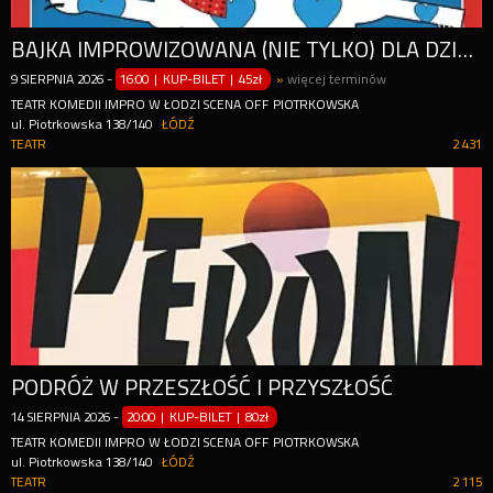
BAJKA IMPROWIZOWANA (NIE TYLKO) DLA DZIECI
9
SIERPNIA
2026
-
16:00 | KUP-BILET
|
45zł
»
więcej terminów
TEATR KOMEDII IMPRO W ŁODZI SCENA OFF PIOTRKOWSKA
ul. Piotrkowska 138/140
ŁÓDŹ
TEATR
2 431
PODRÓŻ W PRZESZŁOŚĆ I PRZYSZŁOŚĆ
14
SIERPNIA
2026
-
20:00 | KUP-BILET
|
80zł
TEATR KOMEDII IMPRO W ŁODZI SCENA OFF PIOTRKOWSKA
ul. Piotrkowska 138/140
ŁÓDŹ
TEATR
2 115