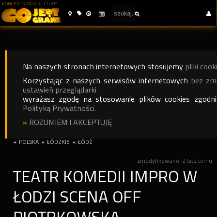
KONCENTRATOR KULTURY
Na naszych stronach internetowych stosujemy
pliki cook
Korzystając z naszych serwisów internetowych
bez zm
ustawień przeglądarki
wyrażasz zgodę na stosowanie plików cookies zgodn
Polityką Prywatności.
»
ROZUMIEM I AKCEPTUJĘ
«
POLSKA
«
ŁÓDZKIE
«
ŁÓDŹ
zmodyfikowano
2 lata temu
TEATR KOMEDII IMPRO W
ŁODZI SCENA OFF