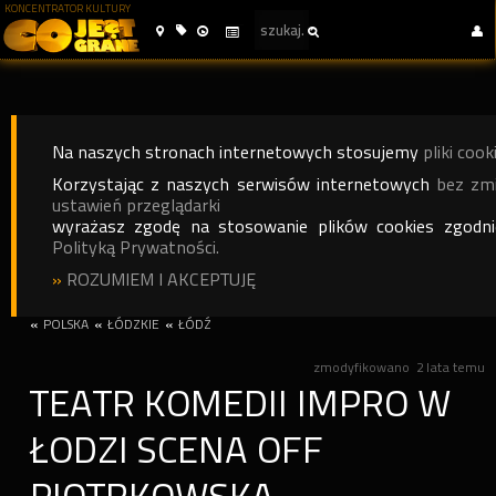
KONCENTRATOR KULTURY
Na naszych stronach internetowych stosujemy
pliki cook
Korzystając z naszych serwisów internetowych
bez zm
ustawień przeglądarki
wyrażasz zgodę na stosowanie plików cookies zgodn
Polityką Prywatności.
»
ROZUMIEM I AKCEPTUJĘ
«
POLSKA
«
ŁÓDZKIE
«
ŁÓDŹ
zmodyfikowano
2 lata temu
TEATR KOMEDII IMPRO W
ŁODZI SCENA OFF