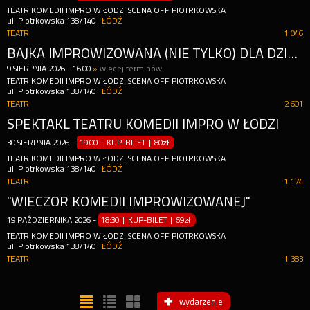
TEATR KOMEDII IMPRO W ŁODZI SCENA OFF PIOTRKOWSKA
ul. Piotrkowska 138/140
ŁÓDŹ
TEATR
1 046
BAJKA IMPROWIZOWANA (NIE TYLKO) DLA DZIECI
9
SIERPNIA
2026
-
16:00
»
więcej terminów
TEATR KOMEDII IMPRO W ŁODZI SCENA OFF PIOTRKOWSKA
ul. Piotrkowska 138/140
ŁÓDŹ
TEATR
2 601
SPEKTAKL TEATRU KOMEDII IMPRO W ŁODZI
30
SIERPNIA
2026
-
19:00 | KUP-BILET
|
80zł
TEATR KOMEDII IMPRO W ŁODZI SCENA OFF PIOTRKOWSKA
ul. Piotrkowska 138/140
ŁÓDŹ
TEATR
1 174
"WIECZÓR KOMEDII IMPROWIZOWANEJ"
19
PAŹDZIERNIKA
2026
-
18:30 | KUP-BILET
|
69zł
TEATR KOMEDII IMPRO W ŁODZI SCENA OFF PIOTRKOWSKA
ul. Piotrkowska 138/140
ŁÓDŹ
TEATR
1 383
wydarzenie