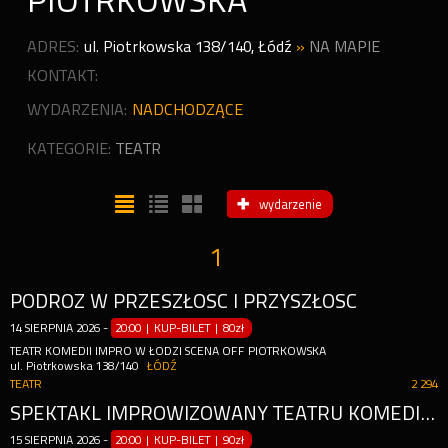
PIOTRKOWSKA
ADRES:
ul. Piotrkowska 138/140
,
Łódź
»
NA MAPIE
KONTAKT:
WYDARZENIA:
NADCHODZĄCE
KATEGORIE:
TEATR
wydarzenie
1
PODRÓŻ W PRZESZŁOŚĆ I PRZYSZŁOŚĆ
14
SIERPNIA
2026
-
20:00 | KUP-BILET
|
80zł
TEATR KOMEDII IMPRO W ŁODZI SCENA OFF PIOTRKOWSKA
ul. Piotrkowska 138/140
ŁÓDŹ
TEATR
2 294
SPEKTAKL IMPROWIZOWANY TEATRU KOMEDII IMPRO W ŁODZI
15
SIERPNIA
2026
-
20:00 | KUP-BILET
|
90zł