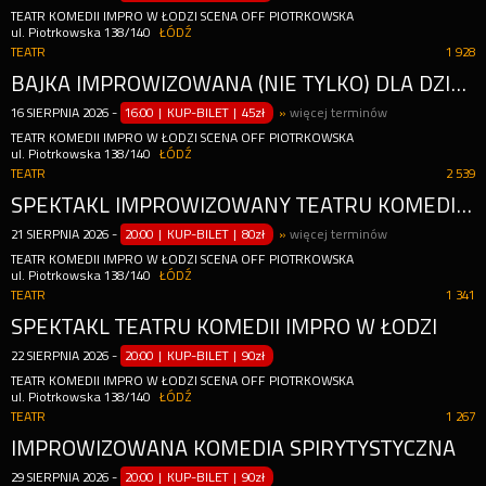
TEATR KOMEDII IMPRO W ŁODZI SCENA OFF PIOTRKOWSKA
ul. Piotrkowska 138/140
ŁÓDŹ
TEATR
1 928
BAJKA IMPROWIZOWANA (NIE TYLKO) DLA DZIECI
16
SIERPNIA
2026
-
16:00 | KUP-BILET
|
45zł
»
więcej terminów
TEATR KOMEDII IMPRO W ŁODZI SCENA OFF PIOTRKOWSKA
ul. Piotrkowska 138/140
ŁÓDŹ
TEATR
2 539
SPEKTAKL IMPROWIZOWANY TEATRU KOMEDII IMPRO
21
SIERPNIA
2026
-
20:00 | KUP-BILET
|
80zł
»
więcej terminów
TEATR KOMEDII IMPRO W ŁODZI SCENA OFF PIOTRKOWSKA
ul. Piotrkowska 138/140
ŁÓDŹ
TEATR
1 341
SPEKTAKL TEATRU KOMEDII IMPRO W ŁODZI
22
SIERPNIA
2026
-
20:00 | KUP-BILET
|
90zł
TEATR KOMEDII IMPRO W ŁODZI SCENA OFF PIOTRKOWSKA
ul. Piotrkowska 138/140
ŁÓDŹ
TEATR
1 267
IMPROWIZOWANA KOMEDIA SPIRYTYSTYCZNA
29
SIERPNIA
2026
-
20:00 | KUP-BILET
|
90zł