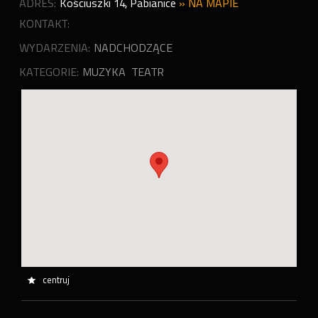
ADRES:
Kościuszki 14
,
Pabianice
»
NA MAPIE
KONTAKT:
WYDARZENIA:
NADCHODZĄCE
KATEGORIE:
MUZYKA
TEATR
centruj