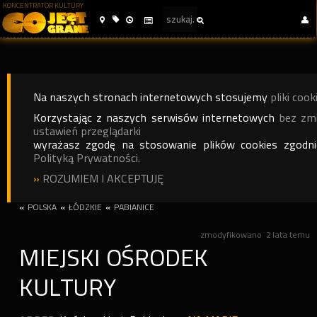
KONCENTRATOR KULTURY
Na naszych stronach internetowych stosujemy
pliki cook
Korzystając z naszych serwisów internetowych
bez zm
ustawień przeglądarki
wyrażasz zgodę na stosowanie plików cookies zgodn
Polityką Prywatności.
»
ROZUMIEM I AKCEPTUJĘ
«
POLSKA
«
ŁÓDZKIE
«
PABIANICE
zmodyfikowano
2 lata temu
MIEJSKI OŚRODEK
KULTURY