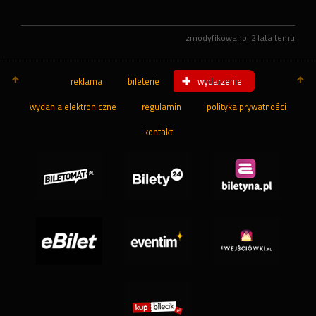
zmodyfikowano
2 lata temu
reklama
bileterie
wydarzenie
wydania elektroniczne
regulamin
polityka prywatności
kontakt