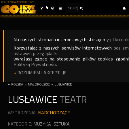
KONCENTRATOR KULTURY
Na naszych stronach internetowych stosujemy
pliki cook
Korzystając z naszych serwisów internetowych
bez zm
ustawień przeglądarki
wyrażasz zgodę na stosowanie plików cookies zgodn
Polityką Prywatności.
»
ROZUMIEM I AKCEPTUJĘ
«
POLSKA
«
MAŁOPOLSKIE
«
LUSŁAWICE
LUSŁAWICE
TEATR
WYDARZENIA:
NADCHODZĄCE
KATEGORIE:
MUZYKA
SZTUKA