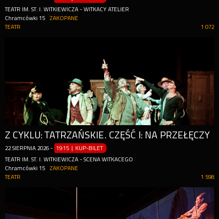
TEATR IM. ST. I. WITKIEWICZA - WITKACY ATELIER
Chramcówki 15
ZAKOPANE
TEATR
1 072
Z CYKLU: TATRZAŃSKIE. CZĘŚĆ I: NA PRZEŁĘCZY
22
SIERPNIA
2026
-
19:15 | KUP-BILET
TEATR IM. ST. I. WITKIEWICZA - SCENA WITKACEGO
Chramcówki 15
ZAKOPANE
TEATR
1 598