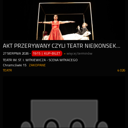
AKT PRZERYWANY CZYLI TEATR NIE(KONSEKWENCJI) WG TEKSTÓW TADEUSZA RÓŻEWICZA
27
SIERPNIA
2026
-
19:15 | KUP-BILET
»
więcej terminów
TEATR IM. ST. I. WITKIEWICZA - SCENA WITKACEGO
Chramcówki 15
ZAKOPANE
TEATR
4 026