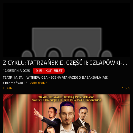
Z CYKLU: TATRZAŃSKIE. CZĘŚĆ II: CZŁAPÓWKI-ZAKOPANE WG ANDRZEJA STRUGA
14
SIERPNIA
2026
-
19:15 | KUP-BILET
TEATR IM. ST. I. WITKIEWICZA - SCENA ATANAZEGO BAZAKBALA (AB)
Chramcówki 15
ZAKOPANE
TEATR
1 655