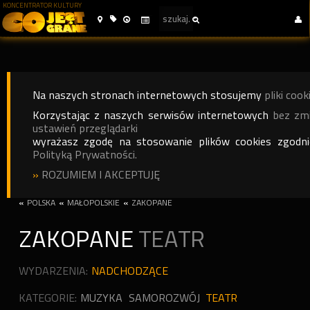
KONCENTRATOR KULTURY
Na naszych stronach internetowych stosujemy
pliki cook
Korzystając z naszych serwisów internetowych
bez zm
ustawień przeglądarki
wyrażasz zgodę na stosowanie plików cookies zgodn
Polityką Prywatności.
»
ROZUMIEM I AKCEPTUJĘ
«
POLSKA
«
MAŁOPOLSKIE
«
ZAKOPANE
ZAKOPANE
TEATR
WYDARZENIA:
NADCHODZĄCE
KATEGORIE:
MUZYKA
SAMOROZWÓJ
TEATR