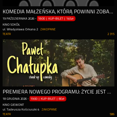
KOMEDIA MAŁŻEŃSKA, KTÓRĄ POWINNI ZOBACZYĆ WSZYSCY, KTÓRZY SĄ, BYLI LUB PLANUJĄ BYĆ W ZWIĄZKU!
19
PAŹDZIERNIKA
2026
-
18:00 | KUP-BILET
|
145zł
KINO SOKÓŁ
ul. Władysława Orkana 2
ZAKOPANE
TEATR
2 315
PREMIERA NOWEGO PROGRAMU: ŻYCIE JEST NOBELON
18
GRUDNIA
2026
-
19:00 | KUP-BILET
|
80zł
KINO GIEWONT
ul. Tadeusza Kościuszki 4
ZAKOPANE
TEATR
586