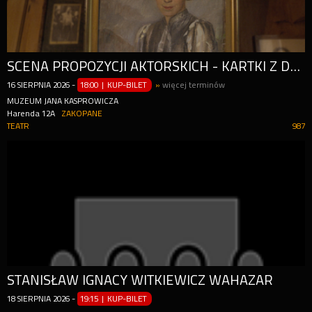
SCENA PROPOZYCJI AKTORSKICH - KARTKI Z DZIENNIKA NA PODSTAWIE "PAMIĘTNIKA" MARII KASPROWICZOWEJ ORAZ TWÓRCZOŚCI JANA KASPROWICZA W 100-LECIE ŚMIERCI P
16
SIERPNIA
2026
-
18:00 | KUP-BILET
»
więcej terminów
MUZEUM JANA KASPROWICZA
Harenda 12A
ZAKOPANE
TEATR
987
STANISŁAW IGNACY WITKIEWICZ WAHAZAR
18
SIERPNIA
2026
-
19:15 | KUP-BILET