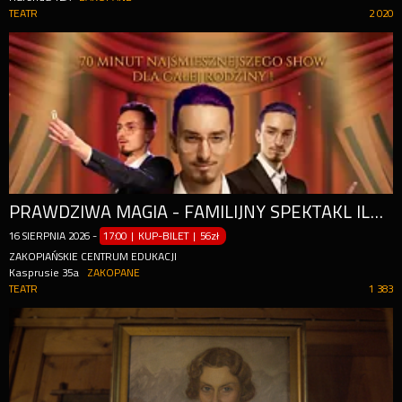
TEATR
2 020
PRAWDZIWA MAGIA - FAMILIJNY SPEKTAKL ILUZJI | MAGICZNE WAKACJE
16
SIERPNIA
2026
-
17:00 | KUP-BILET
|
56zł
ZAKOPIAŃSKIE CENTRUM EDUKACJI
Kasprusie 35a
ZAKOPANE
TEATR
1 383