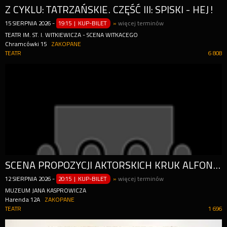
Z CYKLU: TATRZAŃSKIE. CZĘŚĆ III: SPISKI - HEJ!
15
SIERPNIA
2026
-
19:15 | KUP-BILET
»
więcej terminów
TEATR IM. ST. I. WITKIEWICZA - SCENA WITKACEGO
Chramcówki 15
ZAKOPANE
TEATR
6 808
SCENA PROPOZYCJI AKTORSKICH KRUK ALFONSO SASTRE
12
SIERPNIA
2026
-
20:15 | KUP-BILET
»
więcej terminów
MUZEUM JANA KASPROWICZA
Harenda 12A
ZAKOPANE
TEATR
1 696