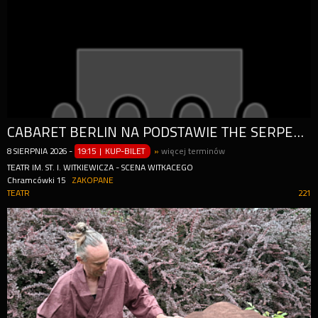
CABARET BERLIN NA PODSTAWIE THE SERPENT'S EGG (JAJO WĘŻA) INGMARA BERGMANA - PREMIERA!
8
SIERPNIA
2026
-
19:15 | KUP-BILET
»
więcej terminów
TEATR IM. ST. I. WITKIEWICZA - SCENA WITKACEGO
Chramcówki 15
ZAKOPANE
TEATR
221