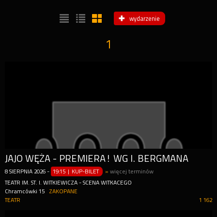
wydarzenie
1
JAJO WĘŻA - PREMIERA! WG I. BERGMANA
8
SIERPNIA
2026
-
19:15 | KUP-BILET
»
więcej terminów
TEATR IM. ST. I. WITKIEWICZA - SCENA WITKACEGO
Chramcówki 15
ZAKOPANE
TEATR
1 162