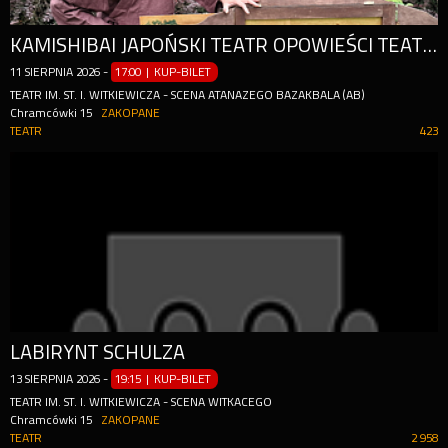
KAMISHIBAI JAPOŃSKI TEATR OPOWIEŚCI TEATR NEMNO Z RZESZOWA
11
SIERPNIA
2026
-
17:00 | KUP-BILET
TEATR IM. ST. I. WITKIEWICZA - SCENA ATANAZEGO BAZAKBALA (AB)
Chramcówki 15
ZAKOPANE
TEATR
423
LABIRYNT SCHULZA
13
SIERPNIA
2026
-
19:15 | KUP-BILET
TEATR IM. ST. I. WITKIEWICZA - SCENA WITKACEGO
Chramcówki 15
ZAKOPANE
TEATR
2 958