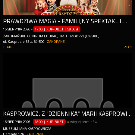
PRAWDZIWA MAGIA - FAMILIJNY SPEKTAKL ILUZJI | PAWEŁ KWIECIEŃ - ILUZJONISTA | MAGICZNE WAKACJE
16
SIERPNIA
2026
-
17:00 | KUP-BILET
|
59.00zł
ZAKOPIAŃSKIE CENTRUM EDUKACJI IM. H. MODRZEJEWSKIEJ
ul. Kasprusie 35 a, 34-500
ZAKOPANE
TEATR
2 601
KASPROWICZ. Z "DZIENNIKA" MARII KASPROWICZOWEJ
16
SIERPNIA
2026
-
18:00 | KUP-BILET
»
więcej terminów
MUZEUM JANA KASPROWICZA
Harenda 12A
ZAKOPANE