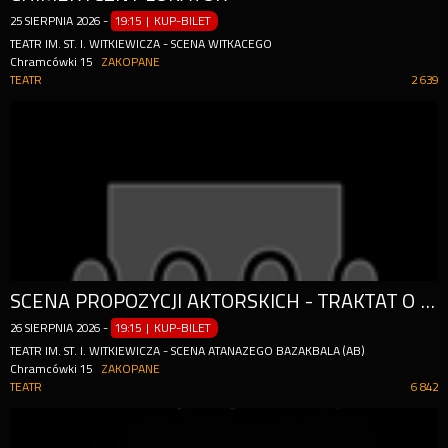
25
SIERPNIA
2026
-
19:15 | KUP-BILET
TEATR IM. ST. I. WITKIEWICZA - SCENA WITKACEGO
Chramcówki 15
ZAKOPANE
TEATR
2 639
SCENA PROPOZYCJI AKTORSKICH - TRAKTAT O ŁUSKANIU FASOLI
26
SIERPNIA
2026
-
19:15 | KUP-BILET
TEATR IM. ST. I. WITKIEWICZA - SCENA ATANAZEGO BAZAKBALA (AB)
Chramcówki 15
ZAKOPANE
TEATR
6 842