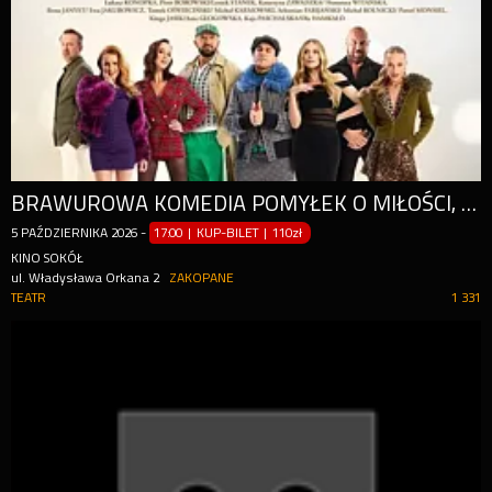
BRAWUROWA KOMEDIA POMYŁEK O MIŁOŚCI, AMBICJACH I... BARDZO RODZINNYCH INTERESACH
5
PAŹDZIERNIKA
2026
-
17:00 | KUP-BILET
|
110zł
KINO SOKÓŁ
ul. Władysława Orkana 2
ZAKOPANE
TEATR
1 331