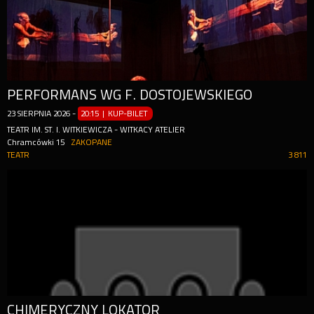
PERFORMANS WG F. DOSTOJEWSKIEGO
23
SIERPNIA
2026
-
20:15 | KUP-BILET
TEATR IM. ST. I. WITKIEWICZA - WITKACY ATELIER
Chramcówki 15
ZAKOPANE
TEATR
3 811
CHIMERYCZNY LOKATOR