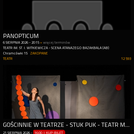
PANOPTICUM
6
SIERPNIA
2026
-
20:15
»
więcej terminów
TEATR IM. ST. I. WITKIEWICZA - SCENA ATANAZEGO BAZAKBALA (AB)
Chramcówki 15
ZAKOPANE
TEATR
12 593
GOŚCINNIE W TEATRZE - STUK PUK - TEATR MALUSZKOWY
21
SIERPNIA
2026
-
16:00 | KUP-BILET