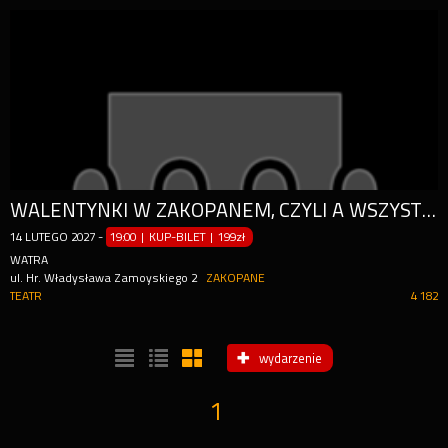
WALENTYNKI W ZAKOPANEM, CZYLI A WSZYSTKO TO BO CIEBIE KOCHAM!
14
LUTEGO
2027
-
19:00 | KUP-BILET
|
199zł
WATRA
ul. Hr. Władysława Zamoyskiego 2
ZAKOPANE
TEATR
4 182
wydarzenie
1