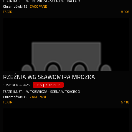
TEATR IM. ST. I. WITKIEWICZA - SCENA WITKACEGO
Chramcówki 15
ZAKOPANE
TEATR
8 926
RZEŹNIA WG SŁAWOMIRA MROŻKA
19
SIERPNIA
2026
-
19:15 | KUP-BILET
TEATR IM. ST. I. WITKIEWICZA - SCENA WITKACEGO
Chramcówki 15
ZAKOPANE
TEATR
6 118