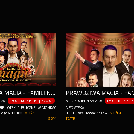
PRAWDZIWA MAGIA - FAMILIJNY SPEKTAKL ILUZJI | PAWEŁ KWIECIEŃ - ILUZJONISTA
026
-
17:00 | KUP-BILET
|
67.00zł
30
PAŹDZIERNIKA
2026
-
17:00 | KUP-BIL
 BIBLIOTEKI PUBLICZNEJ W MOŃKACH
MEDIATEKA
iego 4, 19-100
MOŃKI
ul. Juliusza Słowackiego 4
MOŃKI
6 344
TEATR