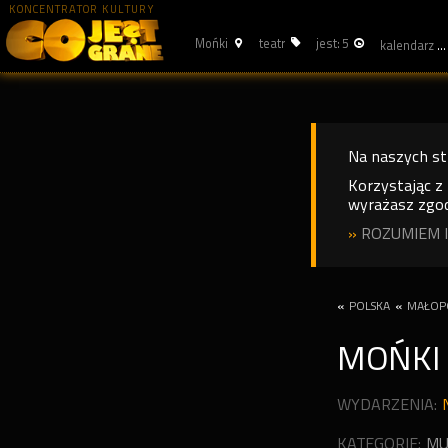
KONCENTRATOR KULTURY
Mońki
teatr
jest: 5
kalendarz
Na naszych s
Korzystając z
wyrażasz zgod
»
ROZUMIEM I
«
POLSKA
«
MAŁOP
MOŃK
WYDARZENIA:
KATEGORIE:
MU