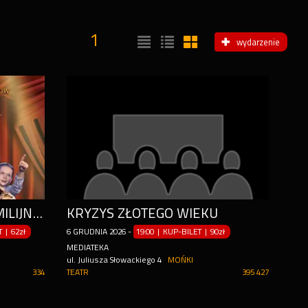
1
wydarzenie
PRAWDZIWA MAGIA - FAMILIJNY SPEKTAKL ILUZJI
KRYZYS ZŁOTEGO WIEKU
ET
|
62zł
6
GRUDNIA
2026
-
19:00 | KUP-BILET
|
90zł
MEDIATEKA
ul. Juliusza Słowackiego 4
MOŃKI
334
TEATR
395 427