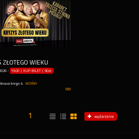
S ZŁOTEGO WIEKU
2026
-
19:00 | KUP-BILET
|
90zł
 Słowackiego 4
MOŃKI
589
1
wydarzenie