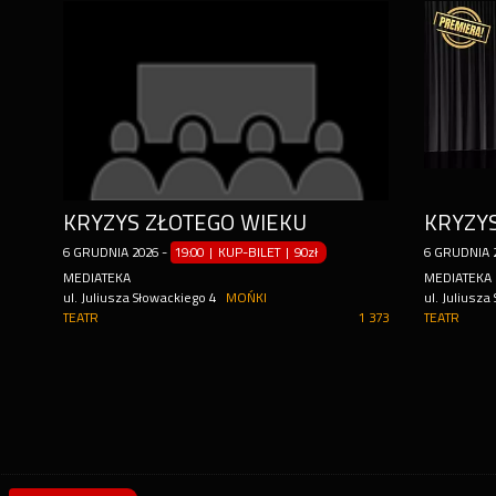
KRYZYS ZŁOTEGO WIEKU
KRYZY
6
GRUDNIA
2026
-
19:00 | KUP-BILET
|
90zł
6
GRUDNIA
MEDIATEKA
MEDIATEKA
ul. Juliusza Słowackiego 4
MOŃKI
ul. Juliusza
TEATR
1 373
TEATR