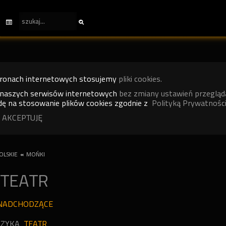
tronach internetowych stosujemy
pliki cookies.
 naszych serwisów internetowych
bez zmiany ustawień przegląd
ę na stosowanie plików cookies zgodnie z
Polityką Prywatności
 AKCEPTUJĘ
OLSKIE
«
MOŃKI
I
TEATR
NADCHODZĄCE
ZYKA
TEATR