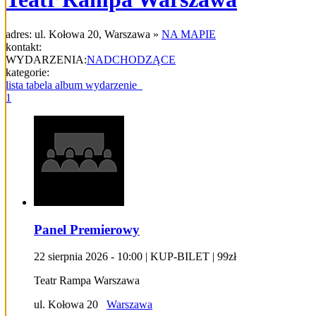
adres:
ul. Kołowa 20
,
Warszawa
»
NA MAPIE
kontakt:
WYDARZENIA:
NADCHODZĄCE
kategorie:
lista
tabela
album
wydarzenie
1
Panel Premierowy
22
sierpnia
2026
-
10:00 | KUP-BILET
|
99zł
Teatr Rampa Warszawa
ul. Kołowa 20
Warszawa