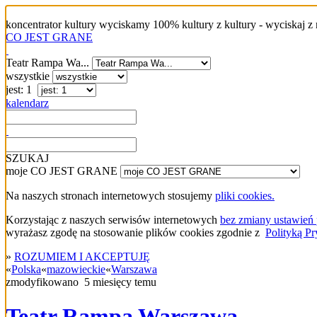
koncentrator kultury
wyciskamy 100% kultury z kultury - wyciskaj z
CO JEST GRANE
Teatr Rampa Wa...
wszystkie
jest: 1
kalendarz
SZUKAJ
moje CO JEST GRANE
Na naszych stronach internetowych stosujemy
pliki cookies.
Korzystając z naszych serwisów internetowych
bez zmiany ustawień 
wyrażasz zgodę na stosowanie plików cookies zgodnie z
Polityką Pr
»
ROZUMIEM I AKCEPTUJĘ
«
Polska
«
mazowieckie
«
Warszawa
zmodyfikowano
5 miesięcy temu
Teatr Rampa Warszawa