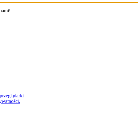
 nami!
przeglądarki
ywatności.