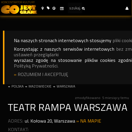
KONCENTRATOR KULTURY
Na naszych stronach internetowych stosujemy
pliki cook
Korzystając z naszych serwisów internetowych
bez zm
ustawień przeglądarki
wyrażasz zgodę na stosowanie plików cookies zgodn
Polityką Prywatności.
»
ROZUMIEM I AKCEPTUJĘ
«
POLSKA
«
MAZOWIECKIE
«
WARSZAWA
zmodyfikowano
5 miesięcy temu
TEATR RAMPA WARSZAWA
ADRES:
ul. Kołowa 20
,
Warszawa
»
NA MAPIE
KONTAKT: