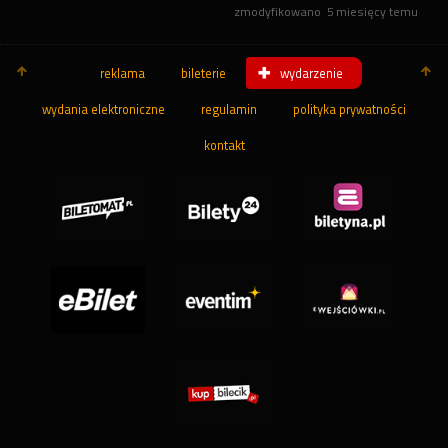
zmodyfikowano
5 miesięcy temu
reklama
bileterie
wydarzenie
wydania elektroniczne
regulamin
polityka prywatności
kontakt