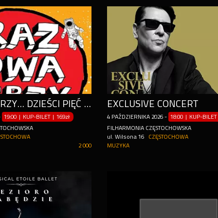
RAZ, DWA, TRZY... DZIEŚCI PIĘĆ OKRĄŻEŃ WOKÓŁ SŁOŃCA
EXCLUSIVE CONCERT
-
19:00 | KUP-BILET
|
169zł
4
PAŹDZIERNIKA
2026
-
18:00 | KUP-BILET
STOCHOWSKA
FILHARMONIA CZĘSTOCHOWSKA
ĘSTOCHOWA
ul. Wilsona 16
CZĘSTOCHOWA
2 000
MUZYKA