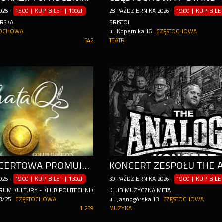
026
-
15:00 | KUP-BILET
|
100zł
28
PAŹDZIERNIKA
2026
-
19:00 | KUP-BIL
ÓRSKA
BRISTOL
TOCHOWA
ul. Kopernika 16
CZĘSTOCHOWA
542
TEATR
TRASA KONCERTOWA PROMUJĄCA NOWY ALBUM "KRÓLESTWO"
026
-
19:00 | KUP-BILET
|
130zł
30
PAŹDZIERNIKA
2026
-
19:00 | KUP-BIL
RUM KULTURY - KLUB POLITECHNIK
KLUB MUZYCZNA META
23/25
CZĘSTOCHOWA
ul. Jasnogórska 13
CZĘSTOCHOWA
1 239
MUZYKA