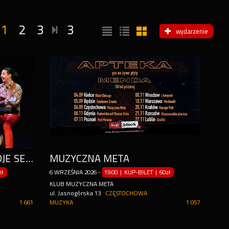
1
2
3
3
wydarzenie
NIEZAPOMNIANE PRZEBOJE SEWERYNA KRAJEWSKIEGO
MUZYCZNA META
zł
6
WRZEŚNIA
2026
-
19:00 | KUP-BILET
|
60zł
KLUB MUZYCZNA META
ul. Jasnogórska 13
CZĘSTOCHOWA
1 661
MUZYKA
1 057