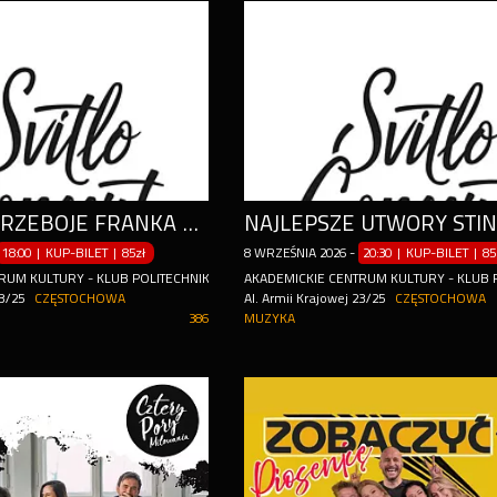
KULTOWE PRZEBOJE FRANKA SINATRY W WYKONANIU NIESAMOWITEGO RANDOLPHA MATTHEWSA
18:00 | KUP-BILET
|
85zł
8
WRZEŚNIA
2026
-
20:30 | KUP-BILET
|
85
RUM KULTURY - KLUB POLITECHNIK
AKADEMICKIE CENTRUM KULTURY - KLUB 
23/25
CZĘSTOCHOWA
Al. Armii Krajowej 23/25
CZĘSTOCHOWA
386
MUZYKA