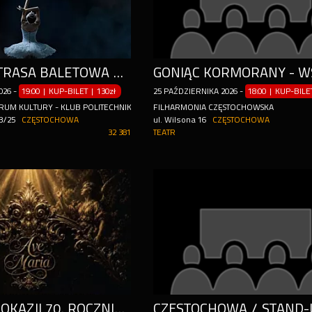
PIERWSZA TRASA BALETOWA W POLSCE
026
-
19:00 | KUP-BILET
|
130zł
25
PAŹDZIERNIKA
2026
-
18:00 | KUP-BIL
RUM KULTURY - KLUB POLITECHNIK
FILHARMONIA CZĘSTOCHOWSKA
23/25
CZĘSTOCHOWA
ul. Wilsona 16
CZĘSTOCHOWA
32 381
TEATR
KONCERT Z OKAZJI 70. ROCZNICY JASNOGÓRSKICH ŚLUBÓW NARODU POLSKIEGO