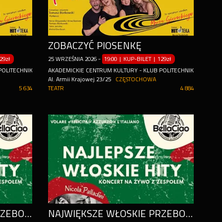
ZOBACZYĆ PIOSENKĘ
29zł
25
WRZEŚNIA
2026
-
19:00 | KUP-BILET
|
129zł
POLITECHNIK
AKADEMICKIE CENTRUM KULTURY - KLUB POLITECHNIK
Al. Armii Krajowej 23/25
CZĘSTOCHOWA
5 634
TEATR
4 884
NAJWIĘKSZE WŁOSKIE PRZEBOJE NA ŻYWO - VOLARE, FELICITÀ, MAMMA MARIA, BELLA CIAO
NAJWIĘKSZE WŁOSKIE PRZEBOJE NA ŻYWO - VOLARE, FELICITÀ, MAMMA MARIA, BELLA CIAO