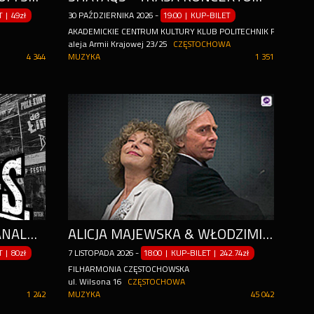
ET
|
49zł
30
PAŹDZIERNIKA
2026
-
19:00 | KUP-BILET
AKADEMICKIE CENTRUM KULTURY KLUB POLITECHNIK POLITECHN
aleja Armii Krajowej 23/25
CZĘSTOCHOWA
4 344
MUZYKA
1 351
KONCERT ZESPOŁU THE ANALOGS, SUPPORT: CRIMINAL TANGO, SUPER POTWÓR
ALICJA MAJEWSKA & WŁODZIMIERZ KORCZ
ET
|
80zł
7
LISTOPADA
2026
-
18:00 | KUP-BILET
|
242.74zł
FILHARMONIA CZĘSTOCHOWSKA
ul. Wilsona 16
CZĘSTOCHOWA
1 242
MUZYKA
45 042