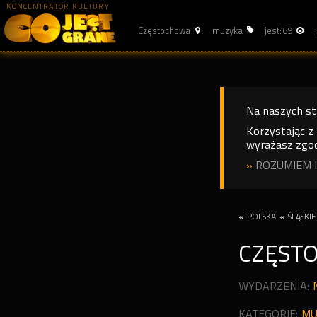
KONCENTRATOR KULTURY
Częstochowa
muzyka
jest: 69
Na naszych s
Korzystając z
wyrażasz zgod
»
ROZUMIEM I
«
POLSKA
«
ŚLĄSKIE
CZĘST
WYDARZENIA:
KATEGORIE:
MU