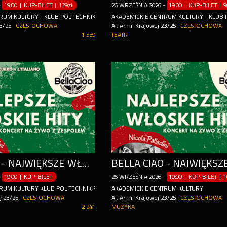
-
19:00 | KUP-BILET
|
129zł
26
WRZEŚNIA
2026
-
19:00 | KUP-BILET
|
9
RUM KULTURY - KLUB POLITECHNIK
AKADEMICKIE CENTRUM KULTURY - KLUB 
23/25
CZĘSTOCHOWA
Al. Armii Krajowej 23/25
CZĘSTOCHOWA
1 539
TEATR
BELLA CIAO - NAJWIĘKSZE WŁOSKIE PRZEBOJE | PALLADINI & BAND
-
19:00 | KUP-BILET
26
WRZEŚNIA
2026
-
19:00 | KUP-BILET
|
1
RUM KULTURY KLUB POLITECHNIK POLITECHNIKI CZĘSTOCHOWSKIEJ
AKADEMICKIE CENTRUM KULTURY
j 23/25
CZĘSTOCHOWA
Al. Armii Krajowej 23/25
CZĘSTOCHOWA
2 241
MUZYKA