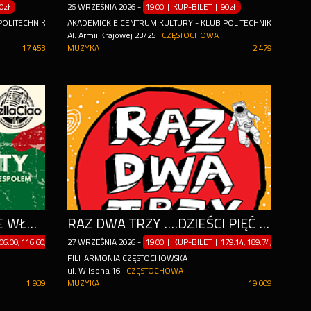
0zł
26
WRZEŚNIA
2026
-
19:00 | KUP-BILET
|
90zł
POLITECHNIK
AKADEMICKIE CENTRUM KULTURY - KLUB POLITECHNIK
Al. Armii Krajowej 23/25
CZĘSTOCHOWA
17 453
MUZYKA
2 479
BELLA CIAO - NAJWIĘKSZE WŁOSKIE PRZEBOJE | NICOLA PALLADINI & BAND
RAZ DWA TRZY ….DZIEŚCI PIĘĆ OKRĄŻEŃ WOKÓŁ SŁOŃCA. JUBILEUSZ 35-LECIA ZESPOŁU!
06.00, 116.60, 95.40zł
27
WRZEŚNIA
2026
-
19:00 | KUP-BILET
|
179.14, 189.74, 200.34, 21
FILHARMONIA CZĘSTOCHOWSKA
ul. Wilsona 16
CZĘSTOCHOWA
1 939
MUZYKA
19 009