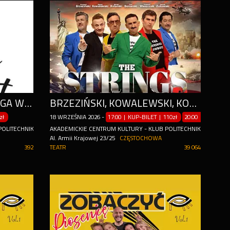
NAJLEPSZE UTWORY STINGA W WYKONANIU RANDOLPHA MATTHEWSA Z LONDYNU.
BRZEZIŃSKI, KOWALEWSKI, KOTERSKI, BOROWSKI, WIESZCZEK, ŻUKOWSKI
zł
18
WRZEŚNIA
2026
-
17:00 | KUP-BILET
|
110zł
20:00 | KUP-BIL
POLITECHNIK
AKADEMICKIE CENTRUM KULTURY - KLUB POLITECHNIK
Al. Armii Krajowej 23/25
CZĘSTOCHOWA
392
TEATR
39 064