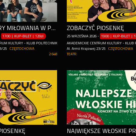
CZTERY PORY MIŁOWANIA W PEŁNYM PROGRAMIE KONCERTOWYM
ZOBACZYĆ PIOSENKĘ
-
17:00 | KUP-BILET
|
129zł
25
WRZEŚNIA
2026
-
19:00 | KUP-BILET
|
1
RUM KULTURY - KLUB POLITECHNIK
AKADEMICKIE CENTRUM KULTURY - KLUB 
23/25
CZĘSTOCHOWA
Al. Armii Krajowej 23/25
CZĘSTOCHOWA
2 648
TEATR
PIOSENKĘ