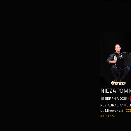
16
SIERPNIA
2026
-
RESTAURACJA "NIEB
ul. Mirowska 4
CZ
MUZYKA