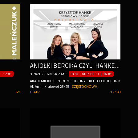
ANIOŁKI BERCIKA CZYLI HANKE CHCE KOCHANKĘ. - SPEKTAKL KOMEDIOWY W GWIAZDORSKIEJ OBSADZIE!
|
129zł
8
PAŹDZIERNIKA
2026
-
18:30 | KUP-BILET
|
140zł
AKADEMICKIE CENTRUM KULTURY - KLUB POLITECHNIK
Al. Armii Krajowej 23/25
CZĘSTOCHOWA
329
TEATR
12 193