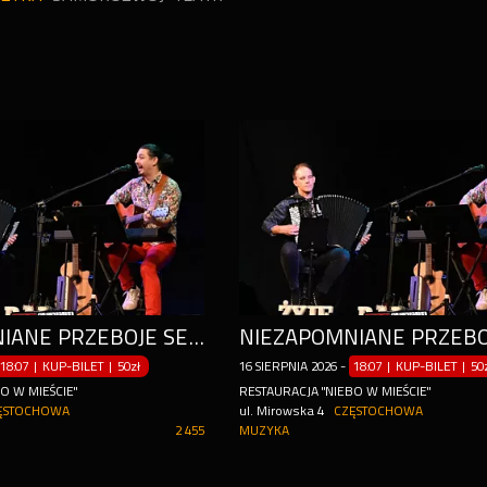
NIEZAPOMNIANE PRZEBOJE SEWERYNA KRAJEWSKIEGO
18:07 | KUP-BILET
|
50zł
16
SIERPNIA
2026
-
18:07 | KUP-BILET
|
50
O W MIEŚCIE"
RESTAURACJA "NIEBO W MIEŚCIE"
ĘSTOCHOWA
ul. Mirowska 4
CZĘSTOCHOWA
2 455
MUZYKA