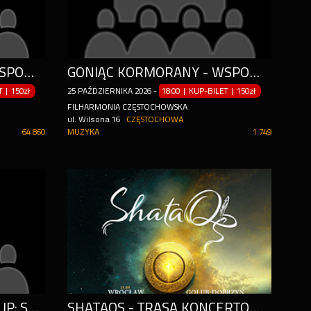
GONIĄC KORMORANY - WSPOMNIENIA NAJPIEKNIEJSZYCH LAT
GONIĄC KORMORANY - WSPOMNIENIA NAJPIEKNIEJSZYCH LAT
ET
|
150zł
25
PAŹDZIERNIKA
2026
-
18:00 | KUP-BILET
|
150zł
FILHARMONIA CZĘSTOCHOWSKA
ul. Wilsona 16
CZĘSTOCHOWA
64 860
MUZYKA
1 749
CZĘSTOCHOWA / STAND-UP: SEBASTIAN REJENT - KU LEPSZEJ POLSCE / 28.10.2026 / G. 19:00
SHATAQS - TRASA KONCERTOWA KRÓLESTWO - 30.10 – CZĘSTOCHOWA