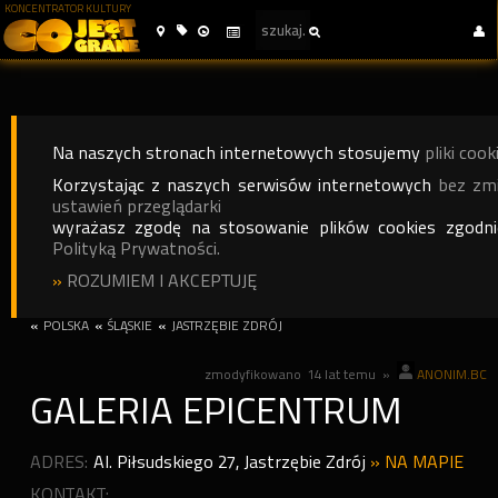
KONCENTRATOR KULTURY
Na naszych stronach internetowych stosujemy
pliki cook
Korzystając z naszych serwisów internetowych
bez zm
ustawień przeglądarki
wyrażasz zgodę na stosowanie plików cookies zgodn
Polityką Prywatności.
»
ROZUMIEM I AKCEPTUJĘ
«
POLSKA
«
ŚLĄSKIE
«
JASTRZĘBIE ZDRÓJ
zmodyfikowano
14 lat temu
»
ANONIM.BC
GALERIA EPICENTRUM
ADRES:
Al. Piłsudskiego 27
,
Jastrzębie Zdrój
»
NA MAPIE
KONTAKT: