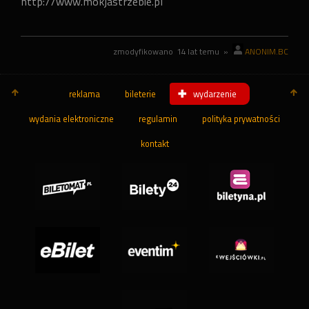
http://www.mokjastrzebie.pl
zmodyfikowano
14 lat temu
»
ANONIM.BC
reklama
bileterie
wydarzenie
wydania elektroniczne
regulamin
polityka prywatności
kontakt