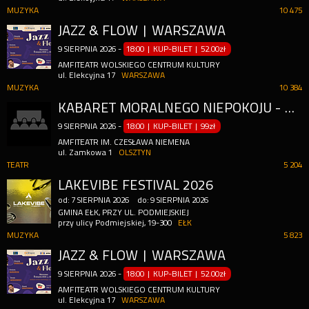
MUZYKA
10 475
JAZZ & FLOW | WARSZAWA
9
SIERPNIA
2026
-
18:00 | KUP-BILET
|
52.00zł
AMFITEATR WOLSKIEGO CENTRUM KULTURY
ul. Elekcyjna 17
WARSZAWA
MUZYKA
10 384
KABARET MORALNEGO NIEPOKOJU - NORMALNE TO TO NIE JEST
9
SIERPNIA
2026
-
18:00 | KUP-BILET
|
99zł
AMFITEATR IM. CZESŁAWA NIEMENA
ul. Zamkowa 1
OLSZTYN
TEATR
5 204
LAKEVIBE FESTIVAL 2026
od:
7
SIERPNIA
2026
do:
9
SIERPNIA
2026
GMINA EŁK, PRZY UL. PODMIEJSKIEJ
przy ulicy Podmiejskiej, 19-300
EŁK
MUZYKA
5 823
JAZZ & FLOW | WARSZAWA
9
SIERPNIA
2026
-
18:00 | KUP-BILET
|
52.00zł
AMFITEATR WOLSKIEGO CENTRUM KULTURY
ul. Elekcyjna 17
WARSZAWA