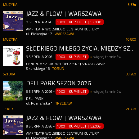
MUZYKA
3 334
JAZZ & FLOW | WARSZAWA
9
SIERPNIA
2026
-
18:00 | KUP-BILET
|
52.00zł
AMFITEATR WOLSKIEGO CENTRUM KULTURY
ul. Elekcyjna 17
WARSZAWA
MUZYKA
10 800
SŁODKIEGO MIŁEGO ŻYCIA. MIĘDZY SZTUKĄ, KONSUMPCJĄ I RZECZYWISTOŚCIĄ SPOŁECZNĄ + PARK RZEŹBY
9
SIERPNIA
2026
-
19:00 | KUP-BILET
»
więcej terminów
CENTRUM SZTUKI WSPÓŁCZESNEJ "ZNAKI CZASU"
Sikorskiego 13
TORUŃ
SZTUKA
33 260
DELI PARK SEZON 2026
9
SIERPNIA
2026
-
10:00 | KUP-BILET
»
więcej terminów
DELI PARK
ul. Poznańska 1
TRZEBAW
TEATR
21 728
JAZZ & FLOW | WARSZAWA
9
SIERPNIA
2026
-
18:00 | KUP-BILET
|
52.00zł
AMFITEATR WOLSKIEGO CENTRUM KULTURY
ul. Elekcyjna 17
WARSZAWA