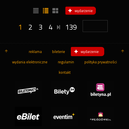
wydarzenie
1
2
3
4
139
reklama
bileterie
wydarzenie
wydania elektroniczne
regulamin
polityka prywatności
kontakt