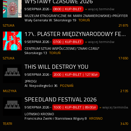
WYSTAWY CZASOWE 2026
9
SIERPNIA
2026
-
08:00 | KUP-BILET
»
więcej terminów
MUZEUM ETNOGRAFICZNE IM. MARII ZNAMIEROWSKIEJ-PRÜFFERO
Wały Generała W. Sikorskiego 19
TORUŃ
SZTUKA
21 875
17\. PLASTER MIĘDZYNARODOWY FESTIWAL GRAFIKI PROJEKTOWEJ
9
SIERPNIA
2026
-
07:00 | KUP-BILET
»
więcej terminów
CENTRUM SZTUKI WSPÓŁCZESNEJ "ZNAKI CZASU"
Sikorskiego 13
TORUŃ
SZTUKA
17 650
THIS WILL DESTROY YOU
9
SIERPNIA
2026
-
20:00 | KUP-BILET
|
127.90zł
2PROGI
Al. Niepodległości 36
POZNAŃ
MUZYKA
2 135
SPEEDLAND FESTIVAL 2026
9
SIERPNIA
2026
-
10:00 | KUP-BILET
|
89.00zł
»
więcej terminów
LOTNISKO KROSNO
Franciszka Żwirki i Stanisława Wigury 8
KROSNO
TEATR
3 470