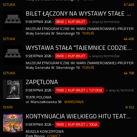
SZTUKA
47 449
BILET ŁĄCZONY NA WYSTAWY STAŁE 2026
9
SIERPNIA
2026
-
08:00 | KUP-BILET
»
więcej terminów
MUZEUM ETNOGRAFICZNE IM. MARII ZNAMIEROWSKIEJ-PRÜFFERO
Wały Generała W. Sikorskiego 19
TORUŃ
SZTUKA
44 406
WYSTAWA STAŁA "TAJEMNICE CODZIENNOŚCI. KULTURA LUDOWA I JEJ POGRANICZA OD KUJAW DO BAŁTYKU (1850-1950)" 2026
9
SIERPNIA
2026
-
09:00 | KUP-BILET
»
więcej terminów
MUZEUM ETNOGRAFICZNE IM. MARII ZNAMIEROWSKIEJ-PRÜFFERO
Wały Generała W. Sikorskiego 19
TORUŃ
SZTUKA
44 758
ZAPĘTLONA
9
SIERPNIA
2026
-
19:00 | KUP-BILET
|
127.00zł
»
więcej terminów
TEATR POLONIA
ul. Marszałkowska 56
WARSZAWA
TEATR
8 102
KONTYNUACJA WIELKIEGO HITU TEATRU VARIETE MUZA
9
SIERPNIA
2026
-
18:00 | KUP-BILET
|
100zł
MUSZLA KONCERTOWA
Park Błonia
ŁOWICZ