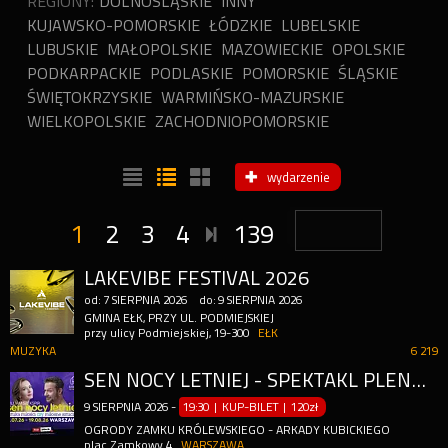
REGIONY:
DOLNOŚLĄSKIE
INNY
KUJAWSKO-POMORSKIE
ŁÓDZKIE
LUBELSKIE
LUBUSKIE
MAŁOPOLSKIE
MAZOWIECKIE
OPOLSKIE
PODKARPACKIE
PODLASKIE
POMORSKIE
ŚLĄSKIE
ŚWIĘTOKRZYSKIE
WARMIŃSKO-MAZURSKIE
WIELKOPOLSKIE
ZACHODNIOPOMORSKIE
wydarzenie
1
2
3
4
139
LAKEVIBE FESTIVAL 2026
od:
7
SIERPNIA
2026
do:
9
SIERPNIA
2026
GMINA EŁK, PRZY UL. PODMIEJSKIEJ
przy ulicy Podmiejskiej, 19-300
EŁK
MUZYKA
6 219
SEN NOCY LETNIEJ - SPEKTAKL PLENEROWY
9
SIERPNIA
2026
-
19:30 | KUP-BILET
|
120zł
OGRODY ZAMKU KRÓLEWSKIEGO - ARKADY KUBICKIEGO
plac Zamkowy 4
WARSZAWA