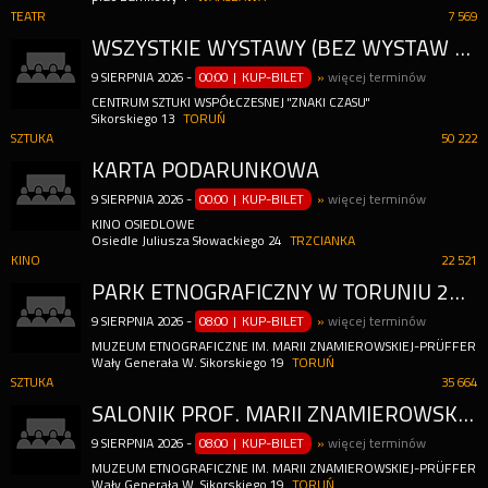
TEATR
7 569
WSZYSTKIE WYSTAWY (BEZ WYSTAW SPECJALNYCH/KOMERCYJNYCH) + PARK RZEŹBY WYSTAWA STAŁA
9
SIERPNIA
2026
-
00:00 | KUP-BILET
»
więcej terminów
CENTRUM SZTUKI WSPÓŁCZESNEJ "ZNAKI CZASU"
Sikorskiego 13
TORUŃ
SZTUKA
50 222
KARTA PODARUNKOWA
9
SIERPNIA
2026
-
00:00 | KUP-BILET
»
więcej terminów
KINO OSIEDLOWE
Osiedle Juliusza Słowackiego 24
TRZCIANKA
KINO
22 521
PARK ETNOGRAFICZNY W TORUNIU 2026
9
SIERPNIA
2026
-
08:00 | KUP-BILET
»
więcej terminów
MUZEUM ETNOGRAFICZNE IM. MARII ZNAMIEROWSKIEJ-PRÜFFERO
Wały Generała W. Sikorskiego 19
TORUŃ
SZTUKA
35 664
SALONIK PROF. MARII ZNAMIEROWSKIEJ-PRÜFFEROWEJ 2026
9
SIERPNIA
2026
-
08:00 | KUP-BILET
»
więcej terminów
MUZEUM ETNOGRAFICZNE IM. MARII ZNAMIEROWSKIEJ-PRÜFFERO
Wały Generała W. Sikorskiego 19
TORUŃ