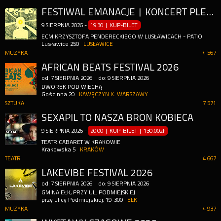
FESTIWAL EMANACJE | KONCERT PLENEROWY W PATIO | A. BAUER, M. WALENTYNOWICZ, M. KORDYLASIŃSKA-PĘKALA, C. DUCHNOWSKI, M. PĘKALA
9
SIERPNIA
2026
-
19:30 | KUP-BILET
ECM KRZYSZTOFA PENDERECKIEGO W LUSŁAWICACH - PATIO
Lusławice 250
LUSŁAWICE
MUZYKA
4 567
AFRICAN BEATS FESTIVAL 2026
od:
7
SIERPNIA
2026
do:
9
SIERPNIA
2026
DWOREK POD WIECHĄ
Gościnna 20
KAWĘCZYN K. WARSZAWY
SZTUKA
7 571
SEXAPIL TO NASZA BROŃ KOBIECA
9
SIERPNIA
2026
-
20:00 | KUP-BILET
|
130.00zł
TEATR CABARET W KRAKOWIE
Krakowska 5
KRAKÓW
TEATR
4 667
LAKEVIBE FESTIVAL 2026
od:
7
SIERPNIA
2026
do:
9
SIERPNIA
2026
GMINA EŁK, PRZY UL. PODMIEJSKIEJ
przy ulicy Podmiejskiej, 19-300
EŁK
MUZYKA
4 937