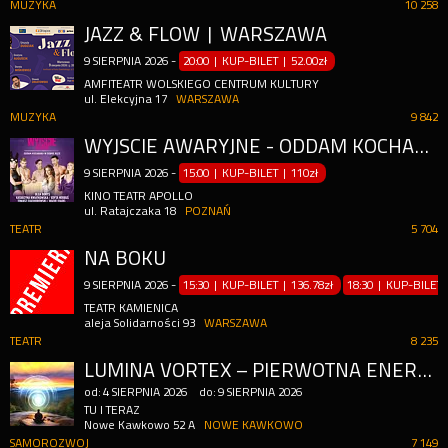
MUZYKA
10 258
JAZZ & FLOW | WARSZAWA
9
SIERPNIA
2026
-
20:00 | KUP-BILET
|
52.00zł
AMFITEATR WOLSKIEGO CENTRUM KULTURY
ul. Elekcyjna 17
WARSZAWA
MUZYKA
9 842
WYJŚCIE AWARYJNE - ODDAM KOCHANKA W DOBRE RĘCE
9
SIERPNIA
2026
-
15:00 | KUP-BILET
|
110zł
KINO TEATR APOLLO
ul. Ratajczaka 18
POZNAŃ
TEATR
5 704
NA BOKU
9
SIERPNIA
2026
-
15:30 | KUP-BILET
|
136.78zł
18:30 | KUP-BILET
TEATR KAMIENICA
aleja Solidarności 93
WARSZAWA
TEATR
8 235
LUMINA VORTEX – PIERWOTNA ENERGIA MANIFESTACJI I UZDRAWIANIA
od:
4
SIERPNIA
2026
do:
9
SIERPNIA
2026
TU I TERAZ
Nowe Kawkowo 52 A
NOWE KAWKOWO
SAMOROZWOJ
7 149