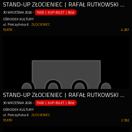
STAND-UP ZŁOCIENIEC | RAFAŁ RUTKOWSKI W PROGRAMIE "WEHIKUŁ CZASU"
30
WRZEŚNIA
2026
-
19:00 | KUP-BILET
|
80zł
OŚRODEK KULTURY
ul. Połczyńska 6
ZŁOCIENIEC
TEATR
4 287
STAND-UP ZŁOCIENIEC | RAFAŁ RUTKOWSKI W PROGRAMIE "WEHIKUŁ CZASU"
30
WRZEŚNIA
2026
-
19:00 | KUP-BILET
|
80zł
OŚRODEK KULTURY
ul. Połczyńska 6
ZŁOCIENIEC
TEATR
2 392