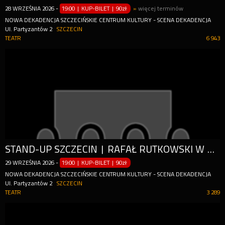
28
WRZEŚNIA
2026
-
19:00 | KUP-BILET
|
90zł
»
więcej terminów
NOWA DEKADENCJA SZCZECIŃSKIE CENTRUM KULTURY - SCENA DEKADENCJA
Ul. Partyzantów 2
SZCZECIN
TEATR
6 943
STAND-UP SZCZECIN | RAFAŁ RUTKOWSKI W PROGRAMIE "WEHIKUŁ CZASU"
29
WRZEŚNIA
2026
-
19:00 | KUP-BILET
|
90zł
NOWA DEKADENCJA SZCZECIŃSKIE CENTRUM KULTURY - SCENA DEKADENCJA
Ul. Partyzantów 2
SZCZECIN
TEATR
3 289