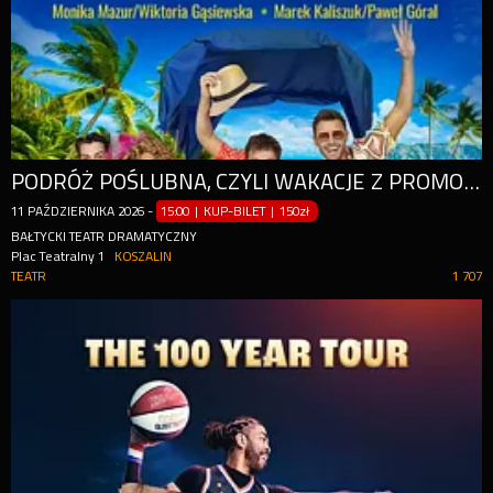
PODRÓŻ POŚLUBNA, CZYLI WAKACJE Z PROMOCJI
11
PAŹDZIERNIKA
2026
-
15:00 | KUP-BILET
|
150zł
BAŁTYCKI TEATR DRAMATYCZNY
Plac Teatralny 1
KOSZALIN
TEATR
1 707