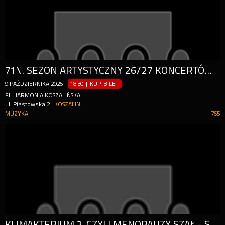
71\. SEZON ARTYSTYCZNY 26/27 KONCERTÓW SYMFONICZNYCH FILHARMONII KOSZALIŃSKIEJ 09.10.2026
9
PAŹDZIERNIKA
2026
-
18:30 | KUP-BILET
FILHARMONIA KOSZALIŃSKA
ul. Piastowska 2
KOSZALIN
MUZYKA
765
KLIMAKTERIUM 2, CZYLI MENOPAUZY SZAŁ - SPEKTAKL Z OKAZJI DNIA MATKI