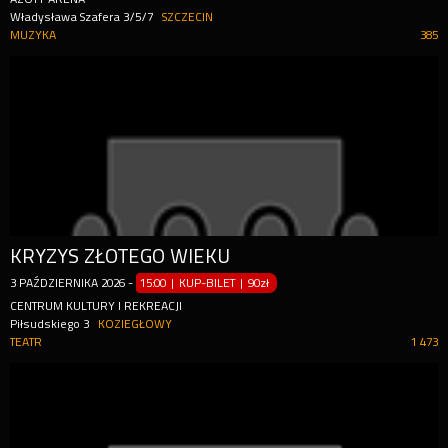
Władysława Szafera 3/5/7
SZCZECIN
MUZYKA
385
KRYZYS ZŁOTEGO WIEKU
3
PAŹDZIERNIKA
2026
-
15:00 | KUP-BILET
|
90zł
CENTRUM KULTURY I REKREACJI
Piłsudskiego 3
KOZIEGŁOWY
TEATR
1 473