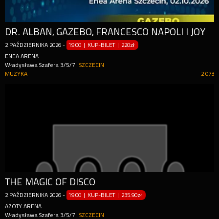
DR. ALBAN, GAZEBO, FRANCESCO NAPOLI I JOY
2
PAŹDZIERNIKA
2026
-
19:00 | KUP-BILET
|
220zł
ENEA ARENA
Władysława Szafera 3/5/7
SZCZECIN
MUZYKA
2 073
THE MAGIC OF DISCO
2
PAŹDZIERNIKA
2026
-
19:00 | KUP-BILET
|
235.90zł
AZOTY ARENA
Władysława Szafera 3/5/7
SZCZECIN