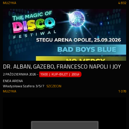
MUZYKA
4 832
DR. ALBAN, GAZEBO, FRANCESCO NAPOLI I JOY
2
PAŹDZIERNIKA
2026
-
19:00 | KUP-BILET
|
200zł
ENEA ARENA
Władysława Szafera 3/5/7
SZCZECIN
MUZYKA
1 078