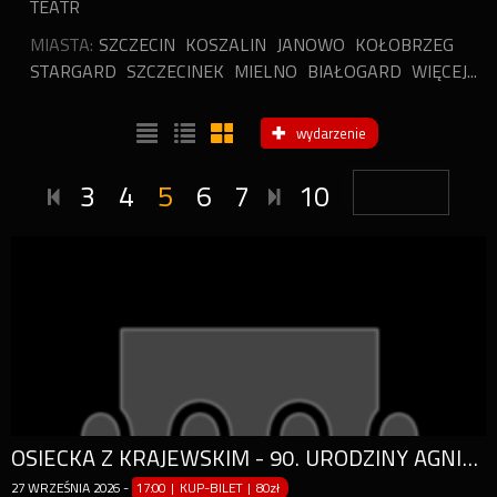
TEATR
MIASTA:
SZCZECIN
KOSZALIN
JANOWO
KOŁOBRZEG
STARGARD
SZCZECINEK
MIELNO
BIAŁOGARD
WIĘCEJ...
wydarzenie
3
4
5
6
7
10
OSIECKA Z KRAJEWSKIM - 90. URODZINY AGNIESZKI
27
WRZEŚNIA
2026
-
17:00 | KUP-BILET
|
80zł