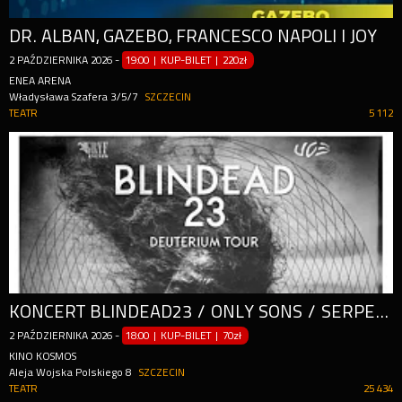
DR. ALBAN, GAZEBO, FRANCESCO NAPOLI I JOY
2
PAŹDZIERNIKA
2026
-
19:00 | KUP-BILET
|
220zł
ENEA ARENA
Władysława Szafera 3/5/7
SZCZECIN
TEATR
5 112
KONCERT BLINDEAD23 / ONLY SONS / SERPENTS
2
PAŹDZIERNIKA
2026
-
18:00 | KUP-BILET
|
70zł
KINO KOSMOS
Aleja Wojska Polskiego 8
SZCZECIN
TEATR
25 434