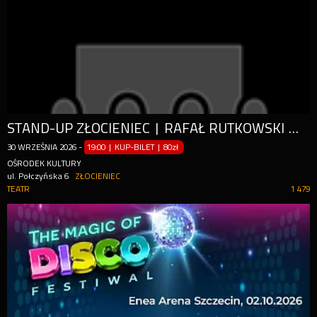
STAND-UP ZŁOCIENIEC | RAFAŁ RUTKOWSKI W PROGRAMIE "WEHIKUŁ CZASU"
30
WRZEŚNIA
2026
-
19:00 | KUP-BILET
|
80zł
OŚRODEK KULTURY
ul. Połczyńska 6
ZŁOCIENIEC
TEATR
1 479