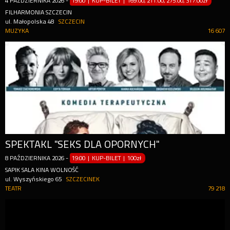
4
PAŹDZIERNIKA
2026
-
19:00 | KUP-BILET
|
169.00, 211.00, 275.00, 317.00zł
FILHARMONIA SZCZECIN
ul. Małopolska 48
SZCZECIN
MUZYKA
16 607
SPEKTAKL "SEKS DLA OPORNYCH"
8
PAŹDZIERNIKA
2026
-
19:00 | KUP-BILET
|
100zł
SAPIK SALA KINA WOLNOŚĆ
ul. Wyszyńskiego 65
SZCZECINEK
TEATR
79 218