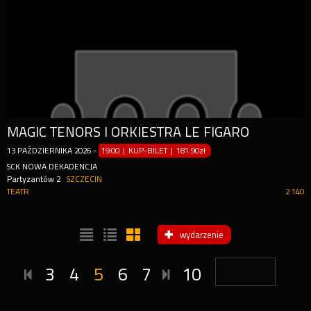
MAGIC TENORS I ORKIESTRA LE FIGARO
13
PAŹDZIERNIKA
2026
-
19:00 | KUP-BILET
|
181.90zł
SCK NOWA DEKADENCJA
Partyzantów 2
SZCZECIN
TEATR
2 140
wydarzenie
3
4
5
6
7
10