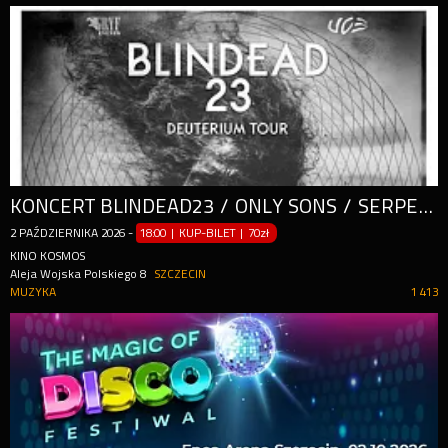
KONCERT BLINDEAD23 / ONLY SONS / SERPENTS
2
PAŹDZIERNIKA
2026
-
18:00 | KUP-BILET
|
70zł
KINO KOSMOS
Aleja Wojska Polskiego 8
SZCZECIN
MUZYKA
1 413