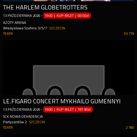
THE HARLEM GLOBETROTTERS
13
PAŹDZIERNIKA
2026
-
19:00 | KUP-BILET
|
69.00zł
AZOTY ARENA
Władysława Szafera 3/5/7
SZCZECIN
TEATR
53 779
LE.FIGARO CONCERT MYKHAILO GUMENNYI
13
PAŹDZIERNIKA
2026
-
19:00 | KUP-BILET
|
181.90zł
SCK NOWA DEKADENCJA
Partyzantów 2
SZCZECIN
TEATR
2 780