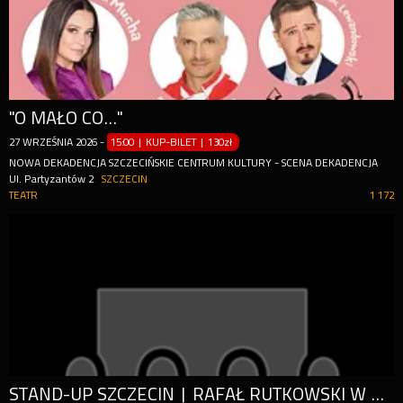
"O MAŁO CO..."
27
WRZEŚNIA
2026
-
15:00 | KUP-BILET
|
130zł
NOWA DEKADENCJA SZCZECIŃSKIE CENTRUM KULTURY - SCENA DEKADENCJA
Ul. Partyzantów 2
SZCZECIN
TEATR
1 172
STAND-UP SZCZECIN | RAFAŁ RUTKOWSKI W PROGRAMIE "WEHIKUŁ CZASU"