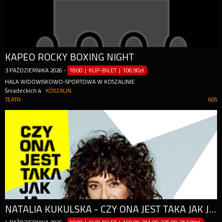
KAPEO ROCKY BOXING NIGHT
3
PAŹDZIERNIKA
2026
-
18:00 | KUP-BILET
|
106.90zł
HALA WIDOWISKOWO-SPORTOWA W KOSZALINIE
Śniadeckich 4
KOSZALIN
TEATR
605
NATALIA KUKULSKA - CZY ONA JEST TAKA JAK JA? - TRASA JUBILEUSZOWA