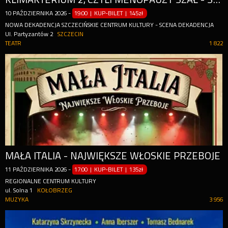
10
PAŹDZIERNIKA
2026
-
19:00 | KUP-BILET
|
145zł
NOWA DEKADENCJA SZCZECIŃSKIE CENTRUM KULTURY - SCENA DEKADENCJA
Ul. Partyzantów 2
SZCZECIN
TEATR
1 822
MAŁA ITALIA - NAJWIĘKSZE WŁOSKIE PRZEBOJE
11
PAŹDZIERNIKA
2026
-
17:00 | KUP-BILET
|
135zł
REGIONALNE CENTRUM KULTURY
ul. Solna 1
KOŁOBRZEG
MUZYKA
3 956