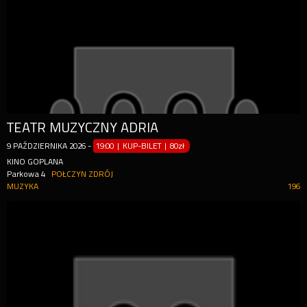
TEATR MUZYCZNY ADRIA
9
PAŹDZIERNIKA
2026
-
19:00 | KUP-BILET
|
80zł
KINO GOPLANA
Parkowa 4
POŁCZYN ZDRÓJ
MUZYKA
196