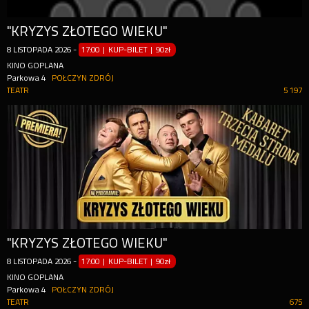
"KRYZYS ZŁOTEGO WIEKU"
8
LISTOPADA
2026
-
17:00 | KUP-BILET
|
90zł
KINO GOPLANA
Parkowa 4
POŁCZYN ZDRÓJ
TEATR
5 197
"KRYZYS ZŁOTEGO WIEKU"
8
LISTOPADA
2026
-
17:00 | KUP-BILET
|
90zł
KINO GOPLANA
Parkowa 4
POŁCZYN ZDRÓJ
TEATR
675