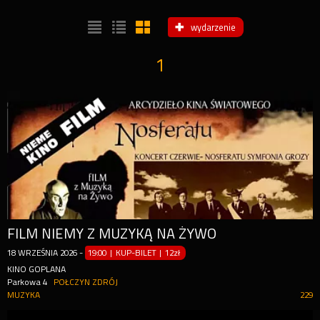
wydarzenie
1
FILM NIEMY Z MUZYKĄ NA ŻYWO
18
WRZEŚNIA
2026
-
19:00 | KUP-BILET
|
12zł
KINO GOPLANA
Parkowa 4
POŁCZYN ZDRÓJ
MUZYKA
229