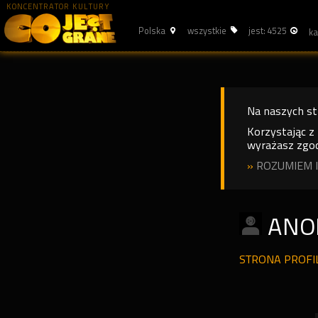
KONCENTRATOR KULTURY
Polska
wszystkie
jest: 4525
Na naszych s
Korzystając z
wyrażasz zgod
»
ROZUMIEM I
ANO
STRONA PROF