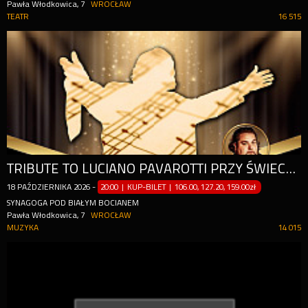
Pawła Włodkowica, 7
WROCŁAW
TEATR
16 515
TRIBUTE TO LUCIANO PAVAROTTI PRZY ŚWIECACH
18
PAŹDZIERNIKA
2026
-
20:00 | KUP-BILET
|
106.00, 127.20, 159.00zł
SYNAGOGA POD BIAŁYM BOCIANEM
Pawła Włodkowica, 7
WROCŁAW
MUZYKA
14 015