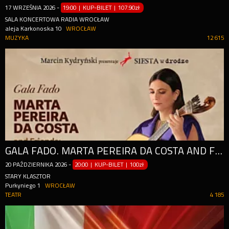
17
WRZEŚNIA
2026
-
19:00 | KUP-BILET
|
107.90zł
SALA KONCERTOWA RADIA WROCŁAW
aleja Karkonoska 10
WROCŁAW
MUZYKA
12 615
GALA FADO. MARTA PEREIRA DA COSTA AND FRIENDS: NANI MEDEIROS & DUARTE
20
PAŹDZIERNIKA
2026
-
20:00 | KUP-BILET
|
100zł
STARY KLASZTOR
Purkyniego 1
WROCŁAW
TEATR
4 185