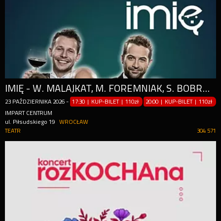
IMIĘ - W. MALAJKAT, M. FOREMNIAK, S. BOBROWSKI, D. KREMPA, M. HYCNAR / M. BANASIUK
23
PAŹDZIERNIKA
2026
-
17:30 | KUP-BILET
|
110zł
20:00 | KUP-BILET
|
110zł
IMPART CENTRUM
ul. Piłsudskiego 19
WROCŁAW
TEATR
304 571