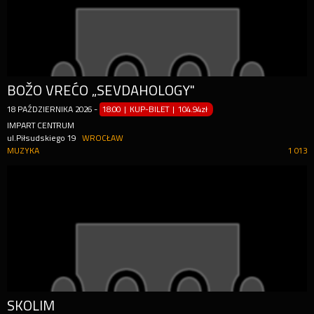
BOŽO VREĆO „SEVDAHOLOGY"
18
PAŹDZIERNIKA
2026
-
18:00 | KUP-BILET
|
104.94zł
IMPART CENTRUM
ul.Piłsudskiego 19
WROCŁAW
MUZYKA
1 013
SKOLIM