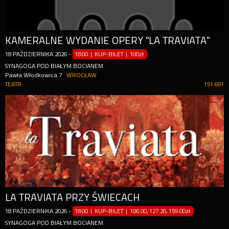
KAMERALNE WYDANIE OPERY "LA TRAVIATA"
18
PAŹDZIERNIKA
2026
-
18:00 | KUP-BILET
|
100zł
SYNAGOGA POD BIAŁYM BOCIANEM
Pawła Włodkowica 7
WROCŁAW
TEATR
151 691
LA TRAVIATA PRZY ŚWIECACH
18
PAŹDZIERNIKA
2026
-
18:00 | KUP-BILET
|
106.00, 127.20, 159.00zł
SYNAGOGA POD BIAŁYM BOCIANEM