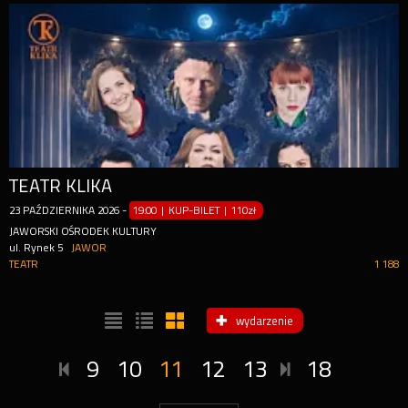
TEATR KLIKA
23
PAŹDZIERNIKA
2026
-
19:00 | KUP-BILET
|
110zł
JAWORSKI OŚRODEK KULTURY
ul. Rynek 5
JAWOR
TEATR
1 188
wydarzenie
9
10
11
12
13
18