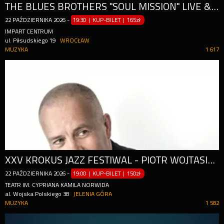
THE BLUES BROTHERS "SOUL MISSION" LIVE & LOUD - TRYBUT, KTÓRY ROZSADZA SCENĘ!
22
PAŹDZIERNIKA
2026
-
19:30 | KUP-BILET
|
165zł
IMPART CENTRUM
ul. Piłsudskiego 19
WROCŁAW
MUZYKA
1 617
XXV KROKUS JAZZ FESTIWAL - PIOTR WOJTASIK QUINTET FEAT. ANNA MARIA JOPEK
22
PAŹDZIERNIKA
2026
-
19:00 | KUP-BILET
|
150zł
TEATR IM. CYPRIANA KAMILA NORWIDA
al. Wojska Polskiego 38
JELENIA GÓRA
MUZYKA
1 582