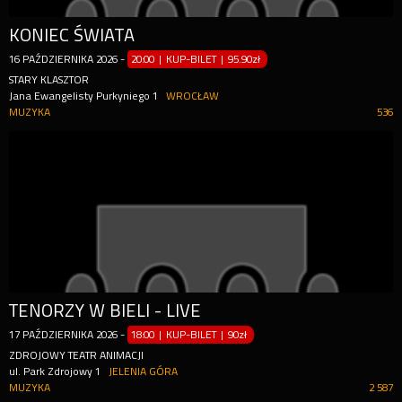
KONIEC ŚWIATA
16
PAŹDZIERNIKA
2026
-
20:00 | KUP-BILET
|
95.90zł
STARY KLASZTOR
Jana Ewangelisty Purkyniego 1
WROCŁAW
MUZYKA
536
TENORZY W BIELI - LIVE
17
PAŹDZIERNIKA
2026
-
18:00 | KUP-BILET
|
90zł
ZDROJOWY TEATR ANIMACJI
ul. Park Zdrojowy 1
JELENIA GÓRA
MUZYKA
2 587