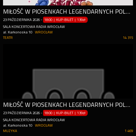
MIŁOŚĆ W PIOSENKACH LEGENDARNYCH POLSKICH WOKALISTÓW
23
PAŹDZIERNIKA
2026
-
18:00 | KUP-BILET
|
139zł
SALA KONCERTOWA RADIA WROCŁAW
al. Karkonoska 10
WROCŁAW
TEATR
14 315
MIŁOŚĆ W PIOSENKACH LEGENDARNYCH POLSKICH WOKALISTÓW
23
PAŹDZIERNIKA
2026
-
18:00 | KUP-BILET
|
139zł
SALA KONCERTOWA RADIA WROCŁAW
al. Karkonoska 10
WROCŁAW
MUZYKA
1 469