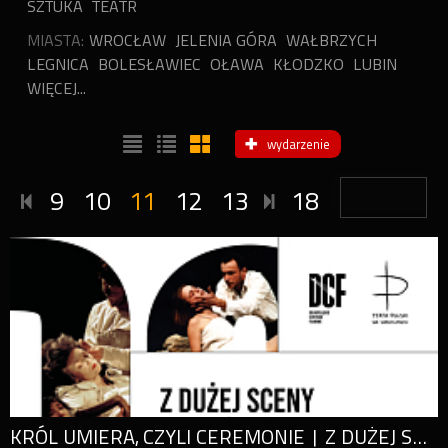
SZTUKA
TEATR
MIASTA:
WROCŁAW
JELENIA GÓRA
WAŁBRZYCH
LEGNICA
BOLESŁAWIEC
OŁAWA
KŁODZKO
LUBIN
WIĘCEJ...
wydarzenie
9
10
11
12
13
18
KRÓL UMIERA, CZYLI CEREMONIE | Z DUŻEJ SCENY NA DUŻY EKRAN | SPOTKANIE