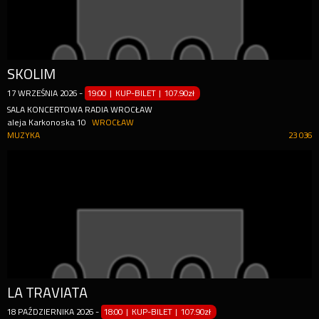
SKOLIM
17
WRZEŚNIA
2026
-
19:00 | KUP-BILET
|
107.90zł
SALA KONCERTOWA RADIA WROCŁAW
aleja Karkonoska 10
WROCŁAW
MUZYKA
23 036
LA TRAVIATA
18
PAŹDZIERNIKA
2026
-
18:00 | KUP-BILET
|
107.90zł