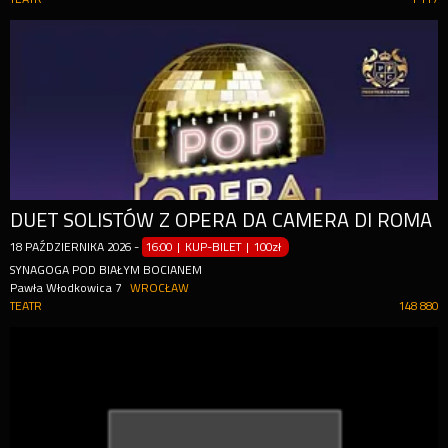
DUET SOLISTÓW Z OPERA DA CAMERA DI ROMA
18
PAŹDZIERNIKA
2026
-
16:00 | KUP-BILET
|
100zł
SYNAGOGA POD BIAŁYM BOCIANEM
Pawła Włodkowica 7
WROCŁAW
TEATR
148 880