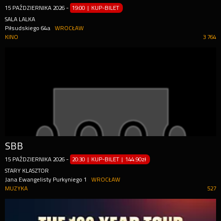
15
PAŹDZIERNIKA
2026
-
19:00 | KUP-BILET
SALA LALKA
Piłsudskiego 64a
WROCŁAW
KINO
3 764
SBB
15
PAŹDZIERNIKA
2026
-
20:30 | KUP-BILET
|
144.90zł
STARY KLASZTOR
Jana Ewangelisty Purkyniego 1
WROCŁAW
MUZYKA
527