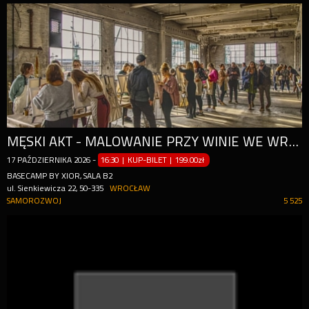
MĘSKI AKT - MALOWANIE PRZY WINIE WE WROCŁAWIU!
17
PAŹDZIERNIKA
2026
-
16:30 | KUP-BILET
|
199.00zł
BASECAMP BY XIOR, SALA B2
ul. Sienkiewicza 22, 50-335
WROCŁAW
SAMOROZWOJ
5 525