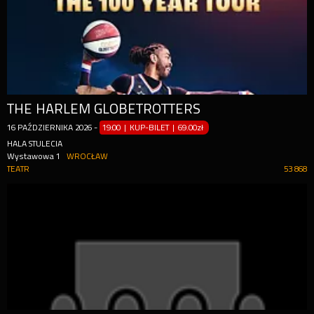
THE HARLEM GLOBETROTTERS
16
PAŹDZIERNIKA
2026
-
19:00 | KUP-BILET
|
69.00zł
HALA STULECIA
Wystawowa 1
WROCŁAW
TEATR
53 868