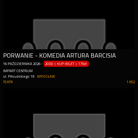
PORWANIE - KOMEDIA ARTURA BARCISIA
16
PAŹDZIERNIKA
2026
-
20:00 | KUP-BILET
|
179zł
IMPART CENTRUM
ul. Piłsudskiego 19
WROCŁAW
TEATR
1 852