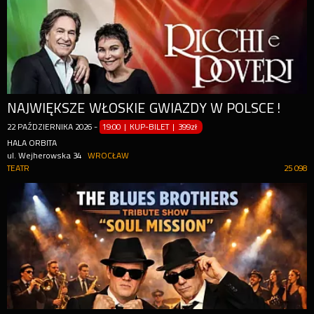
NAJWIĘKSZE WŁOSKIE GWIAZDY W POLSCE!
22
PAŹDZIERNIKA
2026
-
19:00 | KUP-BILET
|
399zł
HALA ORBITA
ul. Wejherowska 34
WROCŁAW
TEATR
25 098