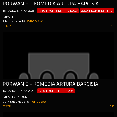
PORWANIE – KOMEDIA ARTURA BARCISIA
16
PAŹDZIERNIKA
2026
-
17:30 | KUP-BILET
|
191.90zł
20:00 | KUP-BILET
|
191.9
IMPART
Piłsudskiego 19
WROCŁAW
TEATR
818
PORWANIE - KOMEDIA ARTURA BARCISIA
16
PAŹDZIERNIKA
2026
-
17:30 | KUP-BILET
|
179zł
IMPART CENTRUM
ul. Piłsudskiego 19
WROCŁAW
TEATR
1 828