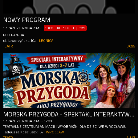
NOWY PROGRAM
17
PAŹDZIERNIKA
2026
-
19:00 | KUP-BILET
|
39zł
PUB PAN-DA
ul. Jaworzyńska 10a
LEGNICA
TEATR
3 096
MORSKA PRZYGODA - SPEKTAKL INTERAKTYWNY DLA DZIECI
17
PAŹDZIERNIKA
2026
-
12:00
TEATRALNE CENTRUM ANIMACJI I WYOBRAŹNI DLA DZIECI WE WROCŁAWIU
Tadeusza Kościuszki 34
WROCŁAW
TEATR
1 117