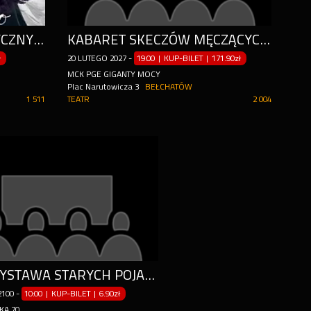
KRÓLEWSKI BALET KLASYCZNY - JEZIORO ŁABĘDZIE
KABARET SKECZÓW MĘCZĄCYCH: "WIELCY WRACAJĄ"
ł
20
LUTEGO
2027
-
19:00 | KUP-BILET
|
171.90zł
MCK PGE GIGANTY MOCY
Plac Narutowicza 3
BEŁCHATÓW
1 511
TEATR
2 004
MINI WYSTAWA STARYCH POJAZDOW LEGO
2100
-
10:00 | KUP-BILET
|
6.90zł
KA 70