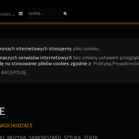
kalendarz
tronach internetowych stosujemy
pliki cookies.
 naszych serwisów internetowych
bez zmiany ustawień przegląd
ę na stosowanie plików cookies zgodnie z
Polityką Prywatności
 AKCEPTUJĘ
E
NADCHODZĄCE
NO
MUZYKA
SAMOROZWÓJ
SZTUKA
TEATR