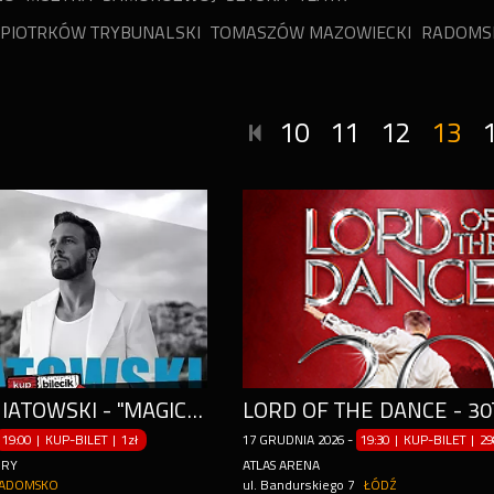
PIOTRKÓW TRYBUNALSKI
TOMASZÓW MAZOWIECKI
RADOMS
10
11
12
13
SŁAWEK UNIATOWSKI - "MAGIC CHRISTMAS JAZZ NIGHT"
19:00 | KUP-BILET
|
1zł
17
GRUDNIA
2026
-
19:30 | KUP-BILET
|
29
URY
ATLAS ARENA
ADOMSKO
ul. Bandurskiego 7
ŁÓDŹ