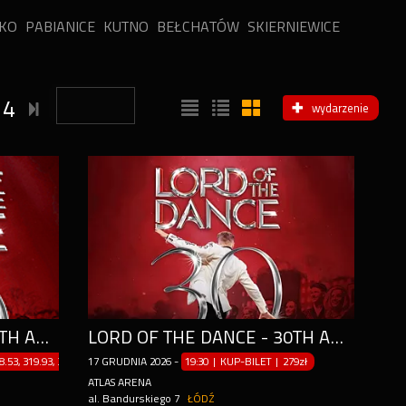
KO
PABIANICE
KUTNO
BEŁCHATÓW
SKIERNIEWICE
14
wydarzenie
LORD OF THE DANCE - 30TH ANNIVERSARY TOUR
LORD OF THE DANCE - 30TH ANNIVERSARY TOUR
8.53, 319.93, 338.14, 362.73, 384.13zł
17
GRUDNIA
2026
-
19:30 | KUP-BILET
|
279zł
ATLAS ARENA
al. Bandurskiego 7
ŁÓDŹ