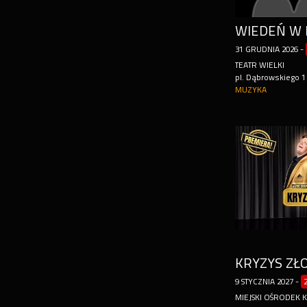
31
GRUDNIA
2026
-
TEATR WIELKI
pl. Dąbrowskiego 1
MUZYKA
KRYZYS ZŁ
9
STYCZNIA
2027
-
MIEJSKI OŚRODEK 