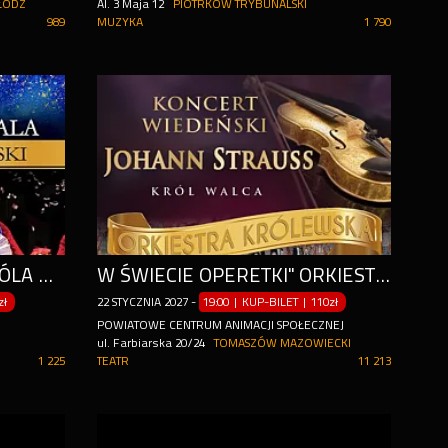
ŁÓDŹ
Al. 3 Maja 12
PIOTRKÓW TRYBUNALSKI
989
MUZYKA
1 790
ŚWIATOWE PRZEBOJE KRÓLA WALCA JOHANNA STRAUSSA I NIE TYLKO...
W ŚWIECIE OPERETKI" ORKIESTRA KRÓLEWSKA
zł
22
STYCZNIA
2027
-
19:00 | KUP-BILET
|
110zł
POWIATOWE CENTRUM ANIMACJI SPOŁECZNEJ
ul. Farbiarska 20/24
TOMASZÓW MAZOWIECKI
1 225
TEATR
11 213