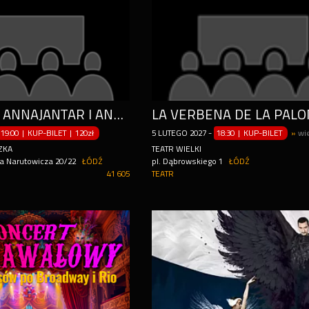
TRIBUTE TO ANNAJANTAR I ANNA GERMAN
19:00 | KUP-BILET
|
120zł
5
LUTEGO
2027
-
18:30 | KUP-BILET
»
wi
ZKA
TEATR WIELKI
a Narutowicza 20/22
ŁÓDŹ
pl. Dąbrowskiego 1
ŁÓDŹ
41 605
TEATR