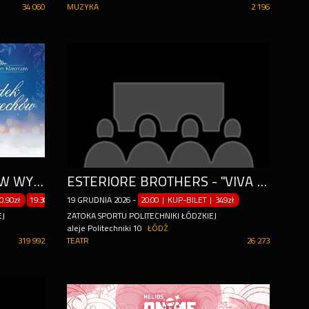
34 060
MUZYKA
2 196
DZIADEK DO ORZECHÓW W WYKONANIU KRÓLEWSKIEGO BALETU KLASYCZNEGO
ESTERIORE BROTHERS - "VIVA ITALIA" TOUR 2026
0.90zł
19:30 | KUP-BILET
19
GRUDNIA
|
170.90zł
2026
-
20:00 | KUP-BILET
|
349zł
EJ
ZATOKA SPORTU POLITECHNIKI ŁÓDZKIEJ
aleje Politechniki 10
ŁÓDŹ
319 992
TEATR
26 273