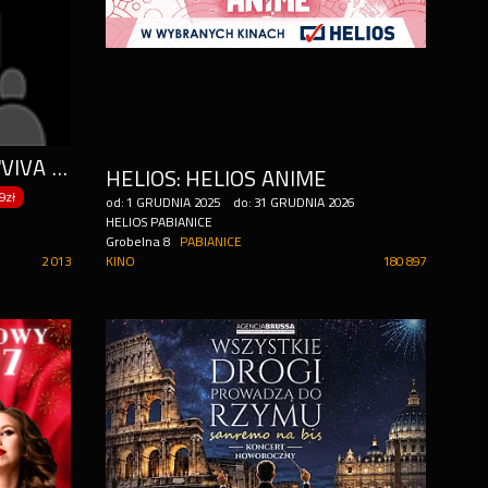
ESTERIORE BROTHERS - "VIVA ITALIA" TOUR 2026
HELIOS: HELIOS ANIME
9zł
od:
1
GRUDNIA
2025
do:
31
GRUDNIA
2026
HELIOS PABIANICE
Grobelna 8
PABIANICE
2 013
KINO
180 897