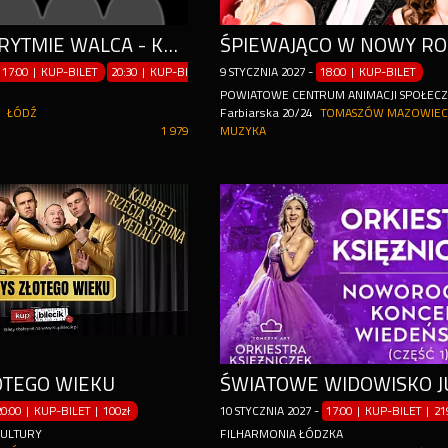
WIEDEŃ W RYTMIE WALCA - KONCERT SYLWESTROWO-NOWOROCZNY
17:00 | KUP-BILET
20:30 | KUP-BILET
»
9
więcej terminów
STYCZNIA
2027
-
18:00 | KUP-BILET
POWIATOWE CENTRUM ANIMACJI SPOŁEC
ŁÓDŹ
Farbiarska 20/24
TOMASZÓW MAZOWIEC
1 979
MUZYKA
OTEGO WIEKU
20:00 | KUP-BILET
|
100zł
10
STYCZNIA
2027
-
17:00 | KUP-BILET
|
21
KULTURY
FILHARMONIA ŁÓDZKA