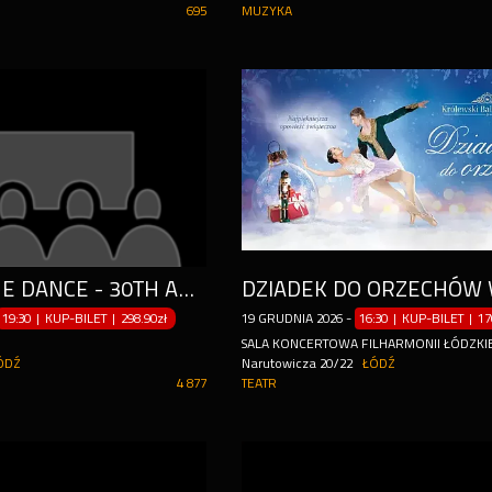
695
MUZYKA
LORD OF THE DANCE - 30TH ANNIVERSARY TOUR
19:30 | KUP-BILET
|
298.90zł
19
GRUDNIA
2026
-
16:30 | KUP-BILET
|
17
SALA KONCERTOWA FILHARMONII ŁÓDZKI
ÓDŹ
Narutowicza 20/22
ŁÓDŹ
4 877
TEATR