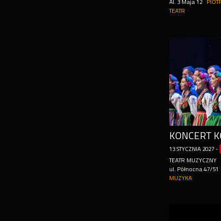
Al. 3 Maja 12
PIOT
TEATR
13
STYCZNIA
2027
-
TEATR MUZYCZNY
ul. Północna 47/51
MUZYKA