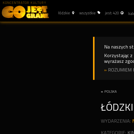
KONCENTRATOR KULTURY
łódzkie
wszystkie
jest: 420
Na naszych s
Korzystając z
wyrażasz zgod
»
ROZUMIEM I
«
POLSKA
ŁÓDZKI
WYDARZENIA:
KATEGORIE:
KI