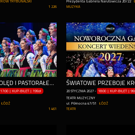
RKÓW TRYBUNALSKI
Prezydenta Gabriela Narutowicza 20/22
1 226
MUZYKA
KONCERT KOLĘD I PASTORAŁEK - PZLPIT "MAZOWSZE"
17:00 | KUP-BILET
|
199zł
20
STYCZNIA
2027
-
18:00 | KUP-BILET
|
99
TEATR MUZYCZNY
ŁÓDŹ
ul. Północna 47/51
ŁÓDŹ
1 461
TEATR