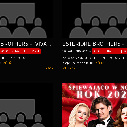
ESTERIORE BROTHERS - "VIVA ITALIA" TOUR 2026
20:00 | KUP-BILET
|
349zł
19
GRUDNIA
2026
-
20:00 | KUP-BILET
|
34
ITECHNIKI ŁÓDZKIEJ
ZATOKA SPORTU POLITECHNIKI ŁÓDZKIEJ
0
ŁÓDŹ
aleje Politechniki 10
ŁÓDŹ
2 447
MUZYKA