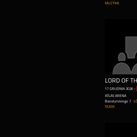
MUZYKA
17
GRUDNIA
2026
-
ATLAS ARENA
Bandurskiego 7
Ł
TEATR