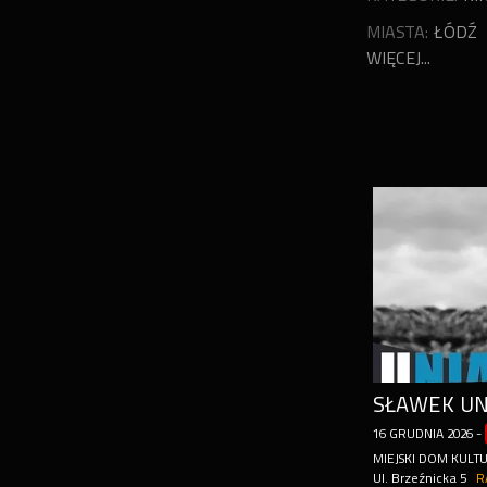
MIASTA:
ŁÓDŹ
WIĘCEJ...
16
GRUDNIA
2026
-
MIEJSKI DOM KULT
Ul. Brzeźnicka 5
R