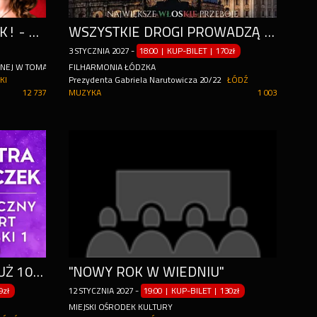
ŚPIEWAJĄCO W NOWY ROK! - KOMEDIOWA OPERETKA PEŁNA PRZEBOJÓW
WSZYSTKIE DROGI PROWADZĄ DO RZYMU
3
STYCZNIA
2027
-
18:00 | KUP-BILET
|
170zł
ZNEJ W TOMASZOWIE MAZOWIECKIM
FILHARMONIA ŁÓDZKA
KI
Prezydenta Gabriela Narutowicza 20/22
ŁÓDŹ
12 737
MUZYKA
1 003
ŚWIATOWE WIDOWISKO JUŻ 10.01. W FILHARMONII ŁÓDZKIEJ!
"NOWY ROK W WIEDNIU"
9zł
12
STYCZNIA
2027
-
19:00 | KUP-BILET
|
130zł
MIEJSKI OŚRODEK KULTURY