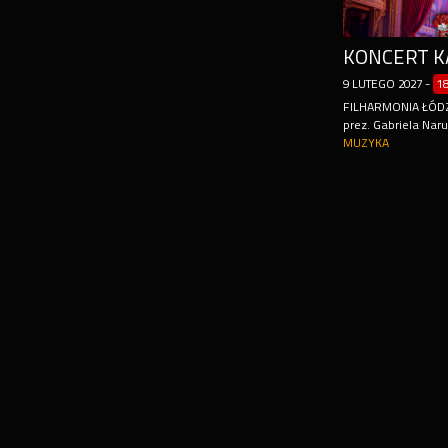
9
LUTEGO
2027
-
1
FILHARMONIA ŁÓDZ
prez. Gabriela Nar
MUZYKA