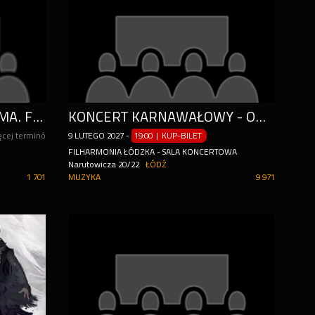
LA VERBENA DE LA PALOMA. FIESTA PALOMY
KONCERT KARNAWAŁOWY - OD STRAUSSÓW PO BROADWAY I RIO
ęcej terminów
9
LUTEGO
2027
-
19:00 | KUP-BILET
FILHARMONIA ŁÓDZKA - SALA KONCERTOWA
Narutowicza 20/22
ŁÓDŹ
1 701
MUZYKA
9 971