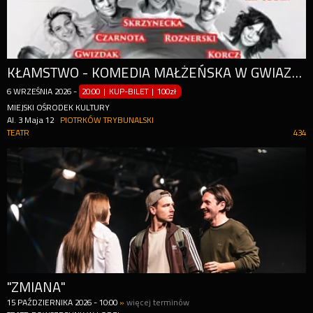
KŁAMSTWO - KOMEDIA MAŁŻEŃSKA W GWIAZDORSKIEJ OBSADZIE!
6
WRZEŚNIA
2026
-
20:00 | KUP-BILET
|
100zł
MIEJSKI OŚRODEK KULTURY
Al. 3 Maja 12
PIOTRKÓW TRYBUNALSKI
TEATR
434
"ZMIANA"
15
PAŹDZIERNIKA
2026
-
10:00
»
więcej terminów