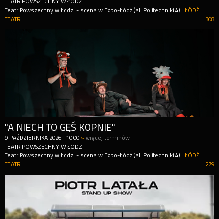
TEATR POWSZECHNY W ŁODZI
Teatr Powszechny w Łodzi - scena w Expo-Łódź (al. Politechniki 4)
ŁÓDŹ
TEATR
308
"A NIECH TO GĘŚ KOPNIE"
9
PAŹDZIERNIKA
2026
-
10:00
»
więcej terminów
TEATR POWSZECHNY W ŁODZI
Teatr Powszechny w Łodzi - scena w Expo-Łódź (al. Politechniki 4)
ŁÓDŹ
TEATR
279