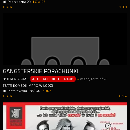
ul. Podrzeczna 20
ŁOWICZ
TEATR
1 031
GANGSTERSKIE PORACHUNKI
8
SIERPNIA
2026
-
20:00 | KUP-BILET
|
97.00zł
»
więcej terminów
TEATR KOMEDII IMPRO W ŁODZI
ul. Piotrkowska 138/140
ŁÓDŹ
TEATR
6 164