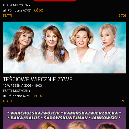
TEATR MUZYCZNY
ul. Północna 47/51
ŁÓDŹ
TEATR
2 726
TEŚCIOWE WIECZNIE ŻYWE
12
WRZEŚNIA
2026
-
19:00
TEATR MUZYCZNY
ul. Północna 47/51
ŁÓDŹ
TEATR
215