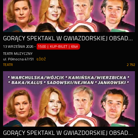
GORĄCY SPEKTAKL W GWIAZDORSKIEJ OBSADZIE
13
WRZEŚNIA
2026
-
15:00 | KUP-BILET
|
69zł
TEATR MUZYCZNY
ul. Północna 47/51
ŁÓDŹ
TEATR
2 792
GORĄCY SPEKTAKL W GWIAZDORSKIEJ OBSADZIE