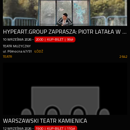
HYPEART.GROUP ZAPRASZA: PIOTR LATAŁA W PROGRAMIE 'SIWY DYM' [STAND-UP]
10
WRZEŚNIA
2026
-
20:00 | KUP-BILET
|
99zł
TEATR MUZYCZNY
ul. Północna 47/51
ŁÓDŹ
TEATR
2 642
WARSZAWSKI TEATR KAMIENICA
12
WRZEŚNIA
2026
-
19:00 | KUP-BILET
|
110zł