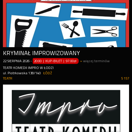
KRYMINAŁ IMPROWIZOWANY
22
SIERPNIA
2026
-
20:00 | KUP-BILET
|
97.00zł
»
więcej terminów
TEATR KOMEDII IMPRO W ŁODZI
ul. Piotrkowska 138/140
ŁÓDŹ
TEATR
5 157