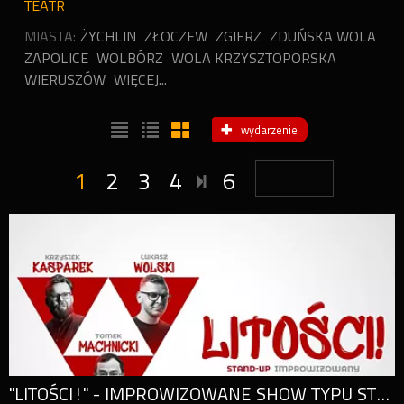
TEATR
MIASTA:
ŻYCHLIN
ZŁOCZEW
ZGIERZ
ZDUŃSKA WOLA
ZAPOLICE
WOLBÓRZ
WOLA KRZYSZTOPORSKA
WIERUSZÓW
WIĘCEJ...
wydarzenie
1
2
3
4
6
"LITOŚCI!" - IMPROWIZOWANE SHOW TYPU STAND-UP