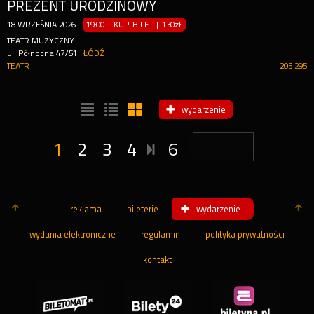
PREZENT URODZINOWY
18
WRZEŚNIA
2026
-
19:00 | KUP-BILET
|
130zł
TEATR MUZYCZNY
ul. Północna 47/51
ŁÓDŹ
TEATR
205 295
wydarzenie
1
2
3
4
6
reklama
bileterie
wydarzenie
wydania elektroniczne
regulamin
polityka prywatności
kontakt