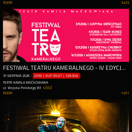
TEATR
3 472
FESTIWAL TEATRU KAMERALNEGO - IV EDYCJA / PAKIETY FESTIWALOWE (3.11 - 20.11)
31
SIERPNIA
2026
-
23:59 | KUP-BILET
|
529.00zł
TEATR KAMILA MAĆKOWIAKA
ul. Wojska Polskiego 83
ŁÓDŹ
TEATR
1 611