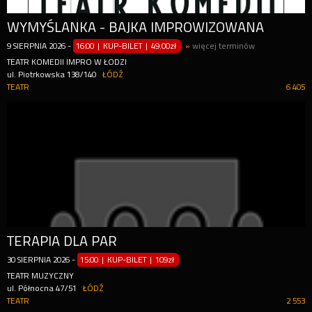
WYMYŚLANKA - BAJKA IMPROWIZOWANA
9
SIERPNIA
2026
-
16:00 | KUP-BILET
|
49.00zł
»
więcej terminów
TEATR KOMEDII IMPRO W ŁODZI
ul. Piotrkowska 138/140
ŁÓDŹ
TEATR
6 405
TERAPIA DLA PAR
30
SIERPNIA
2026
-
15:00 | KUP-BILET
|
109zł
TEATR MUZYCZNY
ul. Północna 47/51
ŁÓDŹ
TEATR
2 553