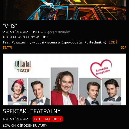
"VHS"
2
WRZEŚNIA
2026
-
19:00
»
więcej terminów
TEATR POWSZECHNY W ŁODZI
Teatr Powszechny w Łodzi - scena w Expo-Łódź (al. Politechniki 4)
ŁÓDŹ
TEATR
327
SPEKTAKL TEATRALNY
4
WRZEŚNIA
2026
-
17:30 | KUP-BILET
ŁOWICKI OŚRODEK KULTURY