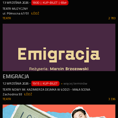
13
WRZEŚNIA
2026
-
18:00 | KUP-BILET
|
69zł
TEATR MUZYCZNY
ul. Północna 47/51
ŁÓDŹ
TEATR
2 783
EMIGRACJA
12
WRZEŚNIA
2026
-
19:15 | KUP-BILET
»
więcej terminów
TEATR NOWY IM. KAZIMIERZA DEJMKA W ŁODZI - MAŁA SCENA
Zachodnia 93
ŁÓDŹ
TEATR
3 336