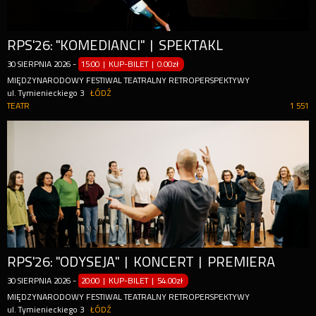
RPS'26: "KOMEDIANCI" | SPEKTAKL
30
SIERPNIA
2026
-
15:00 | KUP-BILET
|
0.00zł
MIĘDZYNARODOWY FESTIWAL TEATRALNY RETROPERSPEKTYWY
ul. Tymienieckiego 3
ŁÓDŹ
TEATR
1 551
RPS'26: "ODYSEJA" | KONCERT | PREMIERA
30
SIERPNIA
2026
-
20:00 | KUP-BILET
|
54.00zł
MIĘDZYNARODOWY FESTIWAL TEATRALNY RETROPERSPEKTYWY
ul. Tymienieckiego 3
ŁÓDŹ