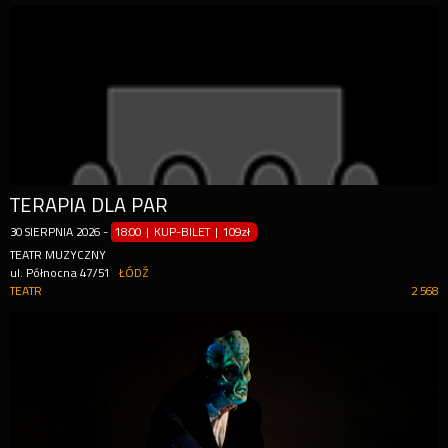
TERAPIA DLA PAR
30
SIERPNIA
2026
-
18:00 | KUP-BILET
|
109zł
TEATR MUZYCZNY
ul. Północna 47/51
ŁÓDŹ
TEATR
2 568