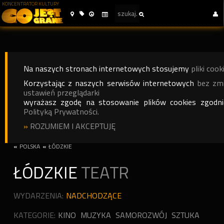
KONCENTRATOR KULTURY
Na naszych stronach internetowych stosujemy
pliki cook
Korzystając z naszych serwisów internetowych
bez zm
ustawień przeglądarki
wyrażasz zgodę na stosowanie plików cookies zgodn
Polityką Prywatności.
»
ROZUMIEM I AKCEPTUJĘ
«
POLSKA
«
ŁÓDZKIE
ŁÓDZKIE
TEATR
WYDARZENIA:
NADCHODZĄCE
KATEGORIE:
KINO
MUZYKA
SAMOROZWÓJ
SZTUKA