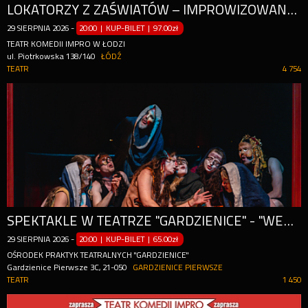
LOKATORZY Z ZAŚWIATÓW – IMPROWIZOWANA KOMEDIA SPIRYTYSTYCZNA
29
SIERPNIA
2026
-
20:00 | KUP-BILET
|
97.00zł
TEATR KOMEDII IMPRO W ŁODZI
ul. Piotrkowska 138/140
ŁÓDŹ
TEATR
4 754
SPEKTAKLE W TEATRZE "GARDZIENICE" - "WESELE", "IFIGENIA W T...", "LIZYSTRATA" - 29 SIERPNIA 2026
29
SIERPNIA
2026
-
20:00 | KUP-BILET
|
65.00zł
OŚRODEK PRAKTYK TEATRALNYCH "GARDZIENICE"
Gardzienice Pierwsze 3C, 21-050
GARDZIENICE PIERWSZE
TEATR
1 450