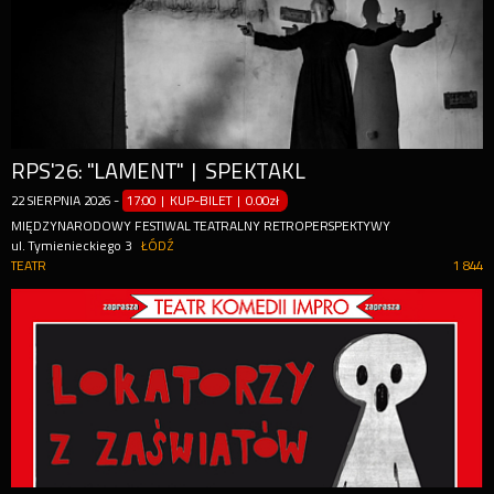
RPS'26: "LAMENT" | SPEKTAKL
22
SIERPNIA
2026
-
17:00 | KUP-BILET
|
0.00zł
MIĘDZYNARODOWY FESTIWAL TEATRALNY RETROPERSPEKTYWY
ul. Tymienieckiego 3
ŁÓDŹ
TEATR
1 844