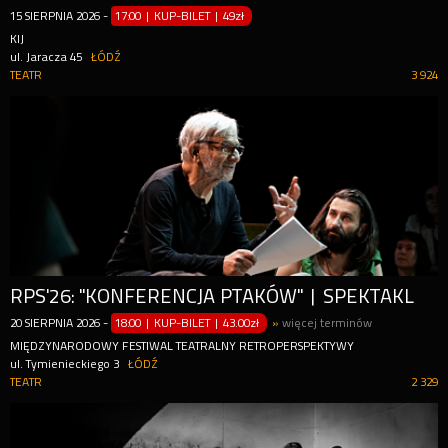
15
SIERPNIA
2026
-
17:00 | KUP-BILET
|
49zł
KIJ
ul. Jaracza 45
ŁÓDŹ
TEATR
3 924
RPS'26: "KONFERENCJA PTAKÓW" | SPEKTAKL
20
SIERPNIA
2026
-
18:00 | KUP-BILET
|
43.00zł
»
więcej terminów
MIĘDZYNARODOWY FESTIWAL TEATRALNY RETROPERSPEKTYWY
ul. Tymienieckiego 3
ŁÓDŹ
TEATR
2 329