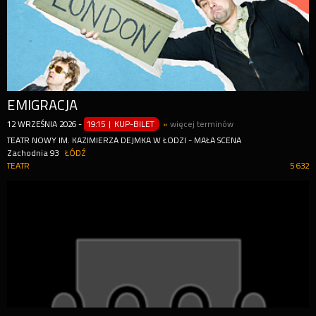
EMIGRACJA
12
WRZEŚNIA
2026
-
19:15 | KUP-BILET
»
więcej terminów
TEATR NOWY IM. KAZIMIERZA DEJMKA W ŁODZI - MAŁA SCENA
Zachodnia 93
ŁÓDŹ
TEATR
5 632