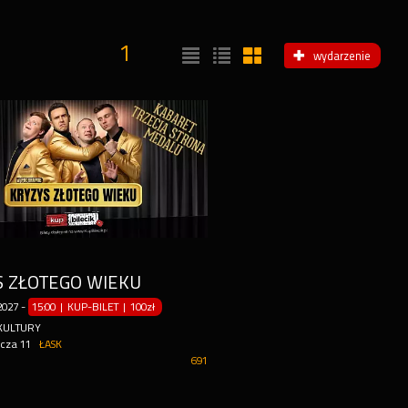
1
wydarzenie
S ZŁOTEGO WIEKU
2027
-
15:00 | KUP-BILET
|
100zł
KULTURY
icza 11
ŁASK
691