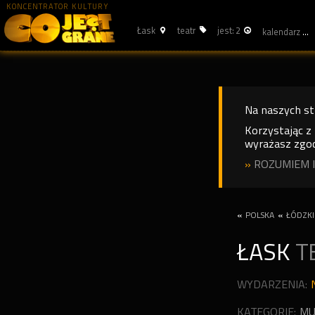
KONCENTRATOR KULTURY
Łask
teatr
jest: 2
kalendarz
Na naszych s
Korzystając z
wyrażasz zgod
»
ROZUMIEM I
«
POLSKA
«
ŁÓDZKI
ŁASK
T
WYDARZENIA:
KATEGORIE:
MU