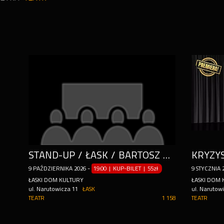
STAND-UP / ŁASK / BARTOSZ ZALEWSKI - "MYŚLĘ WIĘC PIERDZĘ"
KRYZY
9
PAŹDZIERNIKA
2026
-
19:00 | KUP-BILET
|
55zł
9
STYCZNIA
ŁASKI DOM KULTURY
ŁASKI DOM 
ul. Narutowicza 11
ŁASK
ul. Narutow
TEATR
1 158
TEATR