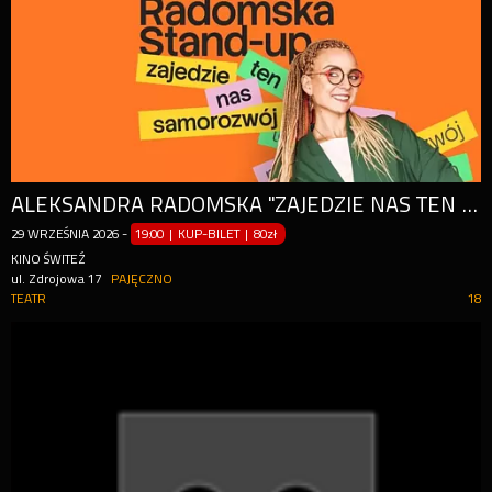
ALEKSANDRA RADOMSKA ''ZAJEDZIE NAS TEN SAMOROZWÓJ"
29
WRZEŚNIA
2026
-
19:00 | KUP-BILET
|
80zł
KINO ŚWITEŹ
ul. Zdrojowa 17
PAJĘCZNO
TEATR
18