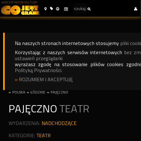
KONCENTRATOR KULTURY
Na naszych stronach internetowych stosujemy
pliki cook
Korzystając z naszych serwisów internetowych
bez zm
ustawień przeglądarki
wyrażasz zgodę na stosowanie plików cookies zgodn
Polityką Prywatności.
»
ROZUMIEM I AKCEPTUJĘ
«
POLSKA
«
ŁÓDZKIE
«
PAJĘCZNO
PAJĘCZNO
TEATR
WYDARZENIA:
NADCHODZĄCE
KATEGORIE:
TEATR