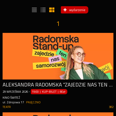
wydarzenie
1
ALEKSANDRA RADOMSKA ''ZAJEDZIE NAS TEN SAMOROZWÓJ"
29
WRZEŚNIA
2026
-
19:00 | KUP-BILET
|
80zł
KINO ŚWITEŹ
ul. Zdrojowa 17
PAJĘCZNO
TEATR
382