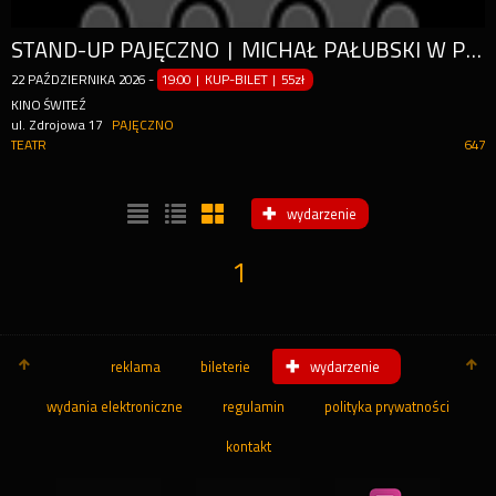
STAND-UP PAJĘCZNO | MICHAŁ PAŁUBSKI W PROGRAMIE "DRUGIEGO TERMINU NIE BĘDZIE"
22
PAŹDZIERNIKA
2026
-
19:00 | KUP-BILET
|
55zł
KINO ŚWITEŹ
ul. Zdrojowa 17
PAJĘCZNO
TEATR
647
wydarzenie
1
reklama
bileterie
wydarzenie
wydania elektroniczne
regulamin
polityka prywatności
kontakt