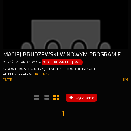
MACIEJ BRUDZEWSKI W NOWYM PROGRAMIE "PODAJ DALEJ"
28
PAŹDZIERNIKA
2026
-
18:00 | KUP-BILET
|
75zł
SALA WIDOWISKOWA URZĘDU MIEJSKIEGO W KOLUSZKACH
ul. 11 Listopada 65
KOLUSZKI
TEATR
846
wydarzenie
1