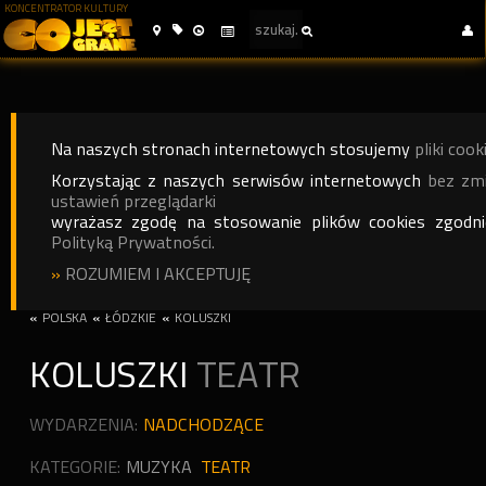
KONCENTRATOR KULTURY
Na naszych stronach internetowych stosujemy
pliki cook
Korzystając z naszych serwisów internetowych
bez zm
ustawień przeglądarki
wyrażasz zgodę na stosowanie plików cookies zgodn
Polityką Prywatności.
»
ROZUMIEM I AKCEPTUJĘ
«
POLSKA
«
ŁÓDZKIE
«
KOLUSZKI
KOLUSZKI
TEATR
WYDARZENIA:
NADCHODZĄCE
KATEGORIE:
MUZYKA
TEATR