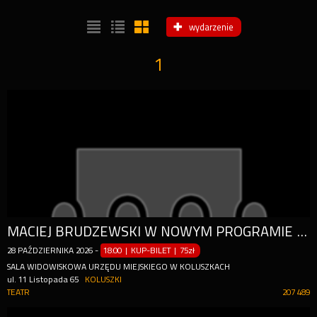
wydarzenie
1
MACIEJ BRUDZEWSKI W NOWYM PROGRAMIE "PODAJ DALEJ"
28
PAŹDZIERNIKA
2026
-
18:00 | KUP-BILET
|
75zł
SALA WIDOWISKOWA URZĘDU MIEJSKIEGO W KOLUSZKACH
ul. 11 Listopada 65
KOLUSZKI
TEATR
207 489