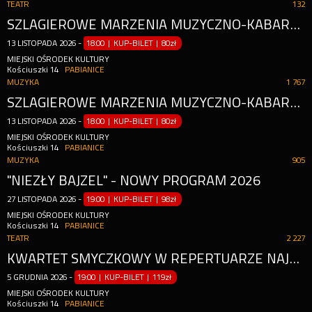
TEATR
132
SZLAGIEROWE MARZENIA MUZYCZNO-KABARETOWE SHOW
13
LISTOPADA
2026
-
18:00 | KUP-BILET
|
80zł
MIEJSKI OŚRODEK KULTURY
Kościuszki 14
PABIANICE
MUZYKA
1 767
SZLAGIEROWE MARZENIA MUZYCZNO-KABARETOWE SHOW
13
LISTOPADA
2026
-
18:00 | KUP-BILET
|
80zł
MIEJSKI OŚRODEK KULTURY
Kościuszki 14
PABIANICE
MUZYKA
905
"NIEZŁY BAJZEL" - NOWY PROGRAM 2026
27
LISTOPADA
2026
-
19:00 | KUP-BILET
|
98zł
MIEJSKI OŚRODEK KULTURY
Kościuszki 14
PABIANICE
TEATR
2 227
KWARTET SMYCZKOWY W REPERTUARZE NAJWIĘKSZYCH LEGEND MUZYCZNYCH
5
GRUDNIA
2026
-
19:00 | KUP-BILET
|
119zł
MIEJSKI OŚRODEK KULTURY
Kościuszki 14
PABIANICE