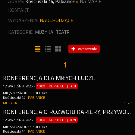
ADRES:
Kościuszki 14
,
Pabianice
»
NA MAPIE
KONTAKT:
WYDARZENIA:
NADCHODZĄCE
KATEGORIE:
MUZYKA
TEATR
wydarzenie
1
KONFERENCJA DLA MIŁYCH LUDZI.
12
WRZEŚNIA
2026
-
10:00 | KUP-BILET
|
50zł
MIEJSKI OŚRODEK KULTURY
Kościuszki 14
PABIANICE
MUZYKA
1 543
KONFERENCJA O ROZWOJU KARIERY, PRZYWÓDZTWIE, KOMUNIKACJI I KULTURZE PRACY
12
WRZEŚNIA
2026
-
10:00 | KUP-BILET
|
40zł
MIEJSKI OŚRODEK KULTURY
Kościuszki 14
PABIANICE