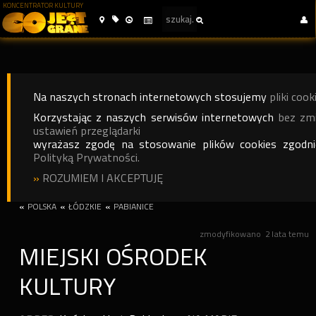
KONCENTRATOR KULTURY
Na naszych stronach internetowych stosujemy
pliki cook
Korzystając z naszych serwisów internetowych
bez zm
ustawień przeglądarki
wyrażasz zgodę na stosowanie plików cookies zgodn
Polityką Prywatności.
»
ROZUMIEM I AKCEPTUJĘ
«
POLSKA
«
ŁÓDZKIE
«
PABIANICE
zmodyfikowano
2 lata temu
MIEJSKI OŚRODEK
KULTURY