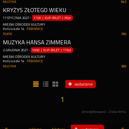
MUZYKA
943
KRYZYS ZŁOTEGO WIEKU
17
STYCZNIA
2027
-
17:00 | KUP-BILET
|
95zł
MIEJSKI OŚRODEK KULTURY
Kościuszki 14
PABIANICE
TEATR
789
MUZYKA HANSA ZIMMERA
2
GRUDNIA
2027
-
19:00 | KUP-BILET
|
119zł
MIEJSKI OŚRODEK KULTURY
Kościuszki 14
PABIANICE
MUZYKA
389
wydarzenie
1
zmodyfikowano
2 lata temu