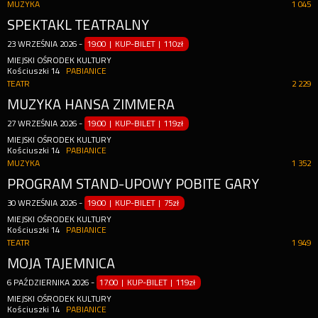
MUZYKA
1 045
SPEKTAKL TEATRALNY
23
WRZEŚNIA
2026
-
19:00 | KUP-BILET
|
110zł
MIEJSKI OŚRODEK KULTURY
Kościuszki 14
PABIANICE
TEATR
2 229
MUZYKA HANSA ZIMMERA
27
WRZEŚNIA
2026
-
19:00 | KUP-BILET
|
119zł
MIEJSKI OŚRODEK KULTURY
Kościuszki 14
PABIANICE
MUZYKA
1 352
PROGRAM STAND-UPOWY POBITE GARY
30
WRZEŚNIA
2026
-
19:00 | KUP-BILET
|
75zł
MIEJSKI OŚRODEK KULTURY
Kościuszki 14
PABIANICE
TEATR
1 949
MOJA TAJEMNICA
6
PAŹDZIERNIKA
2026
-
17:00 | KUP-BILET
|
119zł
MIEJSKI OŚRODEK KULTURY
Kościuszki 14
PABIANICE