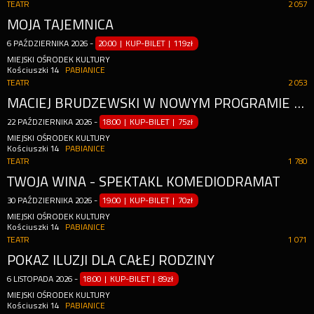
TEATR
2 057
MOJA TAJEMNICA
6
PAŹDZIERNIKA
2026
-
20:00 | KUP-BILET
|
119zł
MIEJSKI OŚRODEK KULTURY
Kościuszki 14
PABIANICE
TEATR
2 053
MACIEJ BRUDZEWSKI W NOWYM PROGRAMIE "PODAJ DALEJ"
22
PAŹDZIERNIKA
2026
-
18:00 | KUP-BILET
|
75zł
MIEJSKI OŚRODEK KULTURY
Kościuszki 14
PABIANICE
TEATR
1 780
TWOJA WINA - SPEKTAKL KOMEDIODRAMAT
30
PAŹDZIERNIKA
2026
-
19:00 | KUP-BILET
|
70zł
MIEJSKI OŚRODEK KULTURY
Kościuszki 14
PABIANICE
TEATR
1 071
POKAZ ILUZJI DLA CAŁEJ RODZINY
6
LISTOPADA
2026
-
18:00 | KUP-BILET
|
89zł
MIEJSKI OŚRODEK KULTURY
Kościuszki 14
PABIANICE