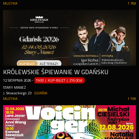
MUZYKA
1 769
KRÓLEWSKIE ŚPIEWANIE W GDAŃSKU
12
SIERPNIA
2026
-
19:00 | KUP-BILET
|
216.00zł
STARY MANEŻ
J. Słowackiego 23
GDAŃSK
MUZYKA
1 199