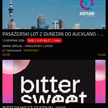
PASAŻERSKI LOT Z DUNEDIN DO AUCKLAND - KRAJOBRAZY NOWEJ ZELANDII
13
SIERPNIA
2026
-
18:00 | KUP-BILET
|
149zł
SIMAIR VIRTUAL - SYMULATORY LOTÓW
ul. Taśmowa 8
WARSZAWA
TEATR
14 496