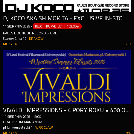
DJ KOCO AKA SHIMOKITA - EXCLUSIVE IN-STORE DJ SET
11
SIERPNIA
2026
-
18:00 | KUP-BILET
|
139.00zł
PAUL'S BOUTIQUE RECORD STORE
Starowiślna 17
KRAKÓW
MUZYKA
1 757
VIVALDI IMPRESSIONS - 4 PORY ROKU • 400 OBRAZÓW
11
SIERPNIA
2026
-
19:00
ORATORIUM MARIANUM
pl Uniwersytecki 1
WROCŁAW
MUZYKA
1 360