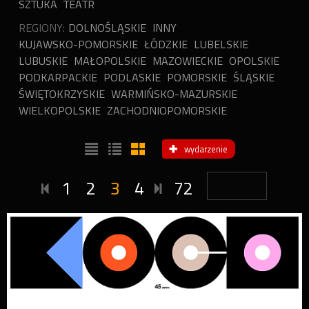
SZTUKA
TEATR
REGIONY:
DOLNOŚLĄSKIE
INNY
KUJAWSKO-POMORSKIE
ŁÓDZKIE
LUBELSKIE
LUBUSKIE
MAŁOPOLSKIE
MAZOWIECKIE
OPOLSKIE
PODKARPACKIE
PODLASKIE
POMORSKIE
ŚLĄSKIE
ŚWIĘTOKRZYSKIE
WARMIŃSKO-MAZURSKIE
WIELKOPOLSKIE
ZACHODNIOPOMORSKIE
wydarzenie
1
2
3
4
72