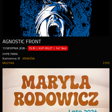
AGNOSTIC FRONT
13
SIERPNIA
2026
-
19:30 | KUP-BILET
|
147.34zł
HYPE PARK
Kamienna 31
KRAKÓW
MUZYKA
3 515