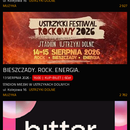
ul. Kolejowa 16
USTRZYKI DOLNE
MUZYKA
2 927
BIESZCZADY. ROCK. ENERGIA.
13
SIERPNIA
2026
-
16:00 | KUP-BILET
|
60zł
STADION MIEJSKI W USTRZYKACH DOLNYCH
ul. Kolejowa 16
USTRZYKI DOLNE
MUZYKA
2 782