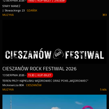
12
SIERPNIA
2026
-
19:00 | KUP-BILET
|
216.00zł
STARY MANEŻ
J. Słowackiego 23
GDAŃSK
MUZYKA
383
CIESZANÓW ROCK FESTIWAL 2026
13
SIERPNIA
2026
-
15:30 | KUP-BILET
TEREN PRZY KĄPIELISKU WĘDROWIEC ORAZ PCKIS „WĘDROWIEC”
Mickiewicza 80A
CIESZANÓW
MUZYKA
5 464