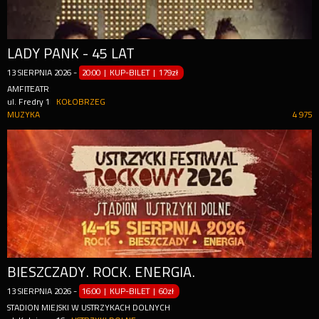
LADY PANK - 45 LAT
13
SIERPNIA
2026
-
20:00 | KUP-BILET
|
179zł
AMFITEATR
ul. Fredry 1
KOŁOBRZEG
MUZYKA
4 975
BIESZCZADY. ROCK. ENERGIA.
13
SIERPNIA
2026
-
16:00 | KUP-BILET
|
60zł
STADION MIEJSKI W USTRZYKACH DOLNYCH