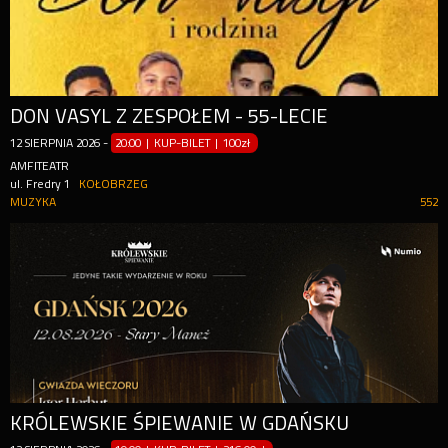
DON VASYL Z ZESPOŁEM - 55-LECIE
12
SIERPNIA
2026
-
20:00 | KUP-BILET
|
100zł
AMFITEATR
ul. Fredry 1
KOŁOBRZEG
MUZYKA
552
KRÓLEWSKIE ŚPIEWANIE W GDAŃSKU