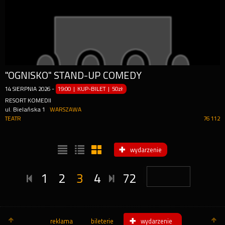
"OGNISKO" STAND-UP COMEDY
14
SIERPNIA
2026
-
19:00 | KUP-BILET
|
50zł
RESORT KOMEDII
ul. Bielańska 1
WARSZAWA
TEATR
76 112
wydarzenie
1
2
3
4
72
reklama
bileterie
wydarzenie