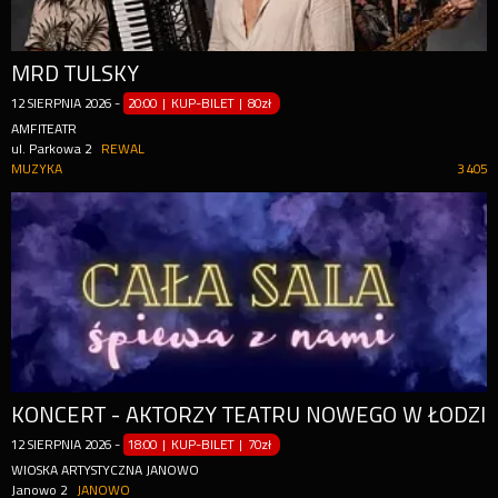
MRD TULSKY
12
SIERPNIA
2026
-
20:00 | KUP-BILET
|
80zł
AMFITEATR
ul. Parkowa 2
REWAL
MUZYKA
3 405
KONCERT - AKTORZY TEATRU NOWEGO W ŁODZI
12
SIERPNIA
2026
-
18:00 | KUP-BILET
|
70zł
WIOSKA ARTYSTYCZNA JANOWO
Janowo 2
JANOWO