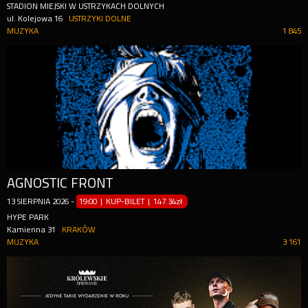
STADION MIEJSKI W USTRZYKACH DOLNYCH
ul. Kolejowa 16
USTRZYKI DOLNE
MUZYKA
1 845
AGNOSTIC FRONT
13
SIERPNIA
2026
-
19:00 | KUP-BILET
|
147.34zł
HYPE PARK
Kamienna 31
KRAKÓW
MUZYKA
3 161