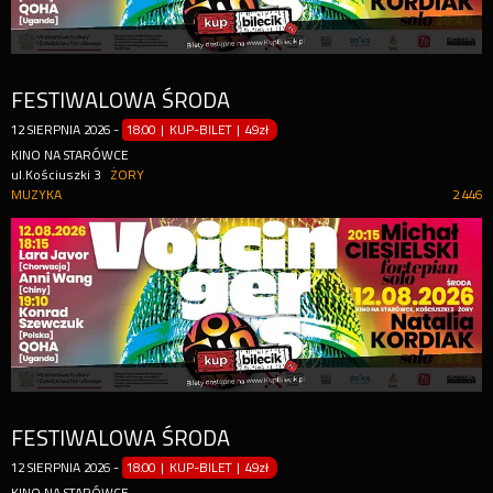
FESTIWALOWA ŚRODA
12
SIERPNIA
2026
-
18:00 | KUP-BILET
|
49zł
KINO NA STARÓWCE
ul.Kościuszki 3
ŻORY
MUZYKA
2 446
FESTIWALOWA ŚRODA
12
SIERPNIA
2026
-
18:00 | KUP-BILET
|
49zł