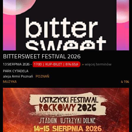
BITTERSWEET FESTIVAL 2026
13
SIERPNIA
2026
-
17:00 | KUP-BILET
|
874.65zł
»
więcej terminów
PARK CYTADELA
aleja Armii Poznań
POZNAŃ
MUZYKA
4 194