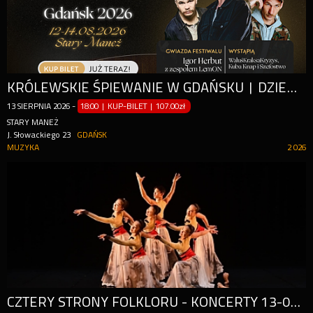
KRÓLEWSKIE ŚPIEWANIE W GDAŃSKU | DZIEŃ II
13
SIERPNIA
2026
-
18:00 | KUP-BILET
|
107.00zł
STARY MANEŻ
J. Słowackiego 23
GDAŃSK
MUZYKA
2 026
CZTERY STRONY FOLKLORU - KONCERTY 13-08-2026