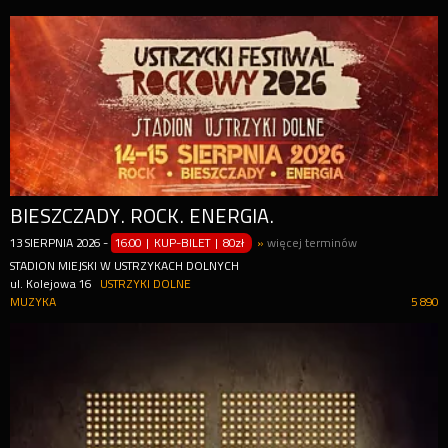
BIESZCZADY. ROCK. ENERGIA.
13
SIERPNIA
2026
-
16:00 | KUP-BILET
|
80zł
»
więcej terminów
STADION MIEJSKI W USTRZYKACH DOLNYCH
ul. Kolejowa 16
USTRZYKI DOLNE
MUZYKA
5 890