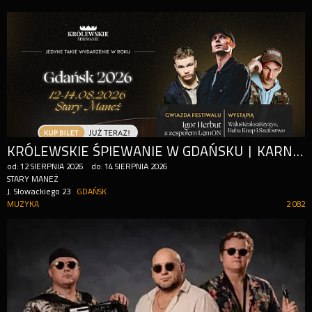
KRÓLEWSKIE ŚPIEWANIE W GDAŃSKU | KARNET 3-DNIOWY
od:
12
SIERPNIA
2026
do:
14
SIERPNIA
2026
STARY MANEŻ
J. Słowackiego 23
GDAŃSK
MUZYKA
2 082