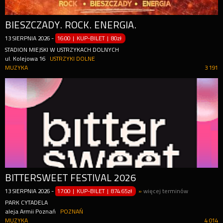
BIESZCZADY. ROCK. ENERGIA.
13
SIERPNIA
2026
-
16:00 | KUP-BILET
|
80zł
STADION MIEJSKI W USTRZYKACH DOLNYCH
ul. Kolejowa 16
USTRZYKI DOLNE
MUZYKA
3 191
BITTERSWEET FESTIVAL 2026
13
SIERPNIA
2026
-
17:00 | KUP-BILET
|
874.65zł
»
więcej terminów
PARK CYTADELA
aleja Armii Poznań
POZNAŃ
MUZYKA
4 014