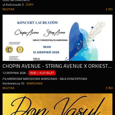
KINO NA STARÓWCE
ul.Kościuszki 3
ŻORY
MUZYKA
2 310
CHOPIN AVENUE - STRING AVENUE X ORKIESTRA FILHARMONIA
12
SIERPNIA
2026
-
18:00 | KUP-BILET
FILHARMONIA NARODOWA WARSZAWA - SALA KONCERTOWA
Sienkiewicza 10
WARSZAWA
MUZYKA
3 763