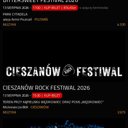
BITTERSWEET FESTIVAL 2026
13
SIERPNIA
2026
-
17:00 | KUP-BILET
|
874.65zł
»
więcej terminów
PARK CYTADELA
aleja Armii Poznań
POZNAŃ
MUZYKA
4 570
CIESZANÓW ROCK FESTIWAL 2026
13
SIERPNIA
2026
-
15:30 | KUP-BILET
TEREN PRZY KĄPIELISKU WĘDROWIEC ORAZ PCKIS „WĘDROWIEC”
Mickiewicza 80A
CIESZANÓW
MUZYKA
2 673