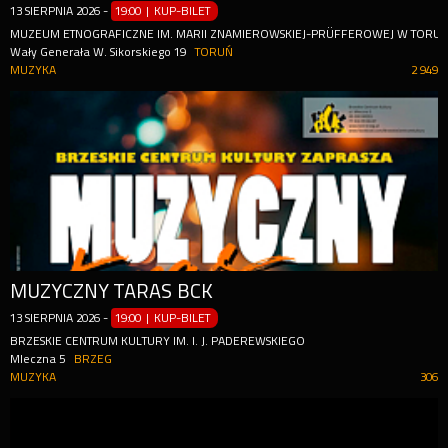
13
SIERPNIA
2026
-
19:00 | KUP-BILET
MUZEUM ETNOGRAFICZNE IM. MARII ZNAMIEROWSKIEJ-PRÜFFEROWEJ W TORUN
Wały Generała W. Sikorskiego 19
TORUŃ
MUZYKA
2 949
MUZYCZNY TARAS BCK
13
SIERPNIA
2026
-
19:00 | KUP-BILET
BRZESKIE CENTRUM KULTURY IM. I. J. PADEREWSKIEGO
Mleczna 5
BRZEG
MUZYKA
306