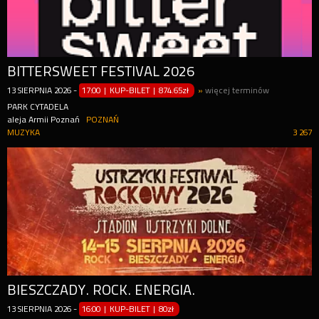
BITTERSWEET FESTIVAL 2026
13
SIERPNIA
2026
-
17:00 | KUP-BILET
|
874.65zł
»
więcej terminów
PARK CYTADELA
aleja Armii Poznań
POZNAŃ
MUZYKA
3 267
BIESZCZADY. ROCK. ENERGIA.
13
SIERPNIA
2026
-
16:00 | KUP-BILET
|
80zł