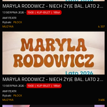
MARYLA RODOWICZ - NIECH ŻYJE BAL. LATO 2026
13
SIERPNIA
2026
-
19:00 | KUP-BILET
|
189zł
AMFITEATR
Rybaki
PŁOCK
MUZYKA
4 337
MARYLA RODOWICZ - NIECH ŻYJE BAL. LATO 2026
13
SIERPNIA
2026
-
19:00 | KUP-BILET
|
189zł
AMFITEATR
Rybaki
PŁOCK
MUZYKA
3 466