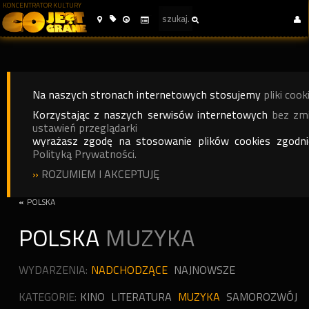
KONCENTRATOR KULTURY
Na naszych stronach internetowych stosujemy
pliki cook
Korzystając z naszych serwisów internetowych
bez zm
ustawień przeglądarki
wyrażasz zgodę na stosowanie plików cookies zgodn
Polityką Prywatności.
»
ROZUMIEM I AKCEPTUJĘ
«
POLSKA
POLSKA
MUZYKA
WYDARZENIA:
NADCHODZĄCE
NAJNOWSZE
KATEGORIE:
KINO
LITERATURA
MUZYKA
SAMOROZWÓJ