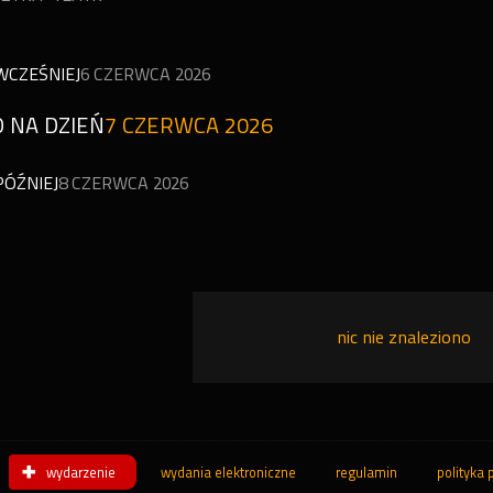
WCZEŚNIEJ
6 CZERWCA 2026
 NA DZIEŃ
7 CZERWCA 2026
PÓŹNIEJ
8 CZERWCA 2026
nic nie znaleziono
wydarzenie
wydania elektroniczne
regulamin
polityka 