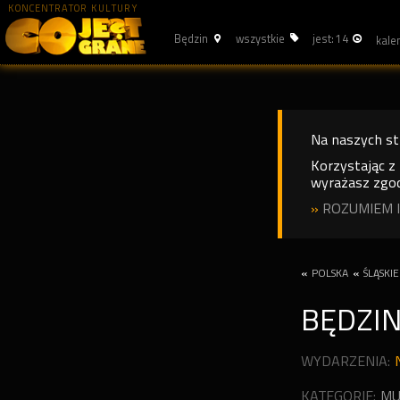
KONCENTRATOR KULTURY
Będzin
wszystkie
jest: 14
Na naszych s
Korzystając z
wyrażasz zgod
»
ROZUMIEM I
«
POLSKA
«
ŚLĄSKIE
BĘDZI
WYDARZENIA:
KATEGORIE:
MU