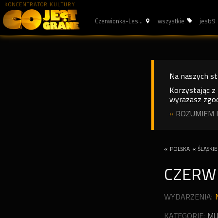
KONCENTRATOR KULTURY
Czerwionka-Les...
wszystkie
jest: 9
Na naszych s
Korzystając z
wyrażasz zgod
»
ROZUMIEM I
«
POLSKA
«
ŚLĄSKIE
CZERW
WYDARZENIA:
KATEGORIE:
MU