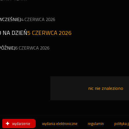
WCZEŚNIEJ
4 CZERWCA 2026
 NA DZIEŃ
5 CZERWCA 2026
PÓŹNIEJ
6 CZERWCA 2026
nic nie znaleziono
wydarzenie
wydania elektroniczne
regulamin
polityka 