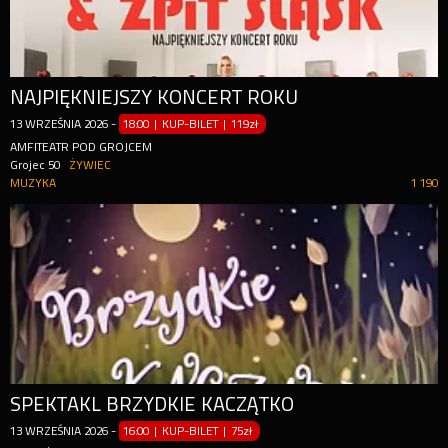
NAJPIĘKNIEJSZY KONCERT ROKU
13
WRZEŚNIA
2026
-
18:00 | KUP-BILET
|
119zł
AMFITEATR POD GROJCEM
Grojec 50
ŻYWIEC
MUZYKA
1 190
SPEKTAKL BRZYDKIE KACZĄTKO
13
WRZEŚNIA
2026
-
16:00 | KUP-BILET
|
75zł