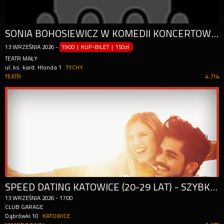
SONIA BOHOSIEWICZ W KOMEDII KONCERTOWEJ "DOMÓWKA"
13
WRZEŚNIA
2026
-
19:00 | KUP-BILET
|
150zł
TEATR MAŁY
ul. ks. kard. Hlonda 1
TYCHY
TEATR
4 714
SPEED DATING KATOWICE (20-29 LAT) - SZYBKIE RANDKI
13
WRZEŚNIA
2026
-
17:00
CLUB GARAGE
Dąbrówki 10
KATOWICE