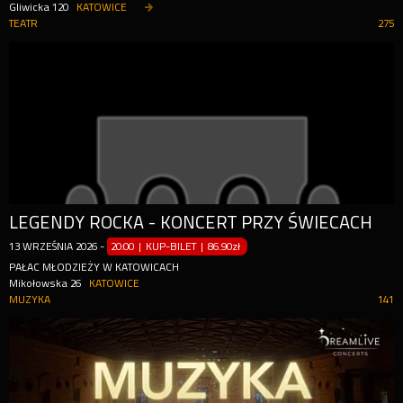
Gliwicka 120
KATOWICE
TEATR
275
LEGENDY ROCKA - KONCERT PRZY ŚWIECACH
13
WRZEŚNIA
2026
-
20:00 | KUP-BILET
|
86.90zł
PAŁAC MŁODZIEŻY W KATOWICACH
Mikołowska 26
KATOWICE
MUZYKA
141