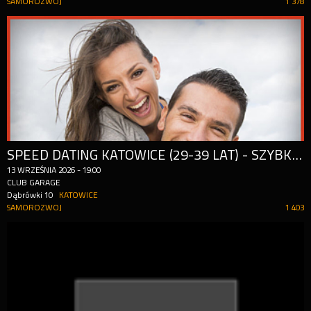
SAMOROZWOJ
1 378
SPEED DATING KATOWICE (29-39 LAT) - SZYBKIE RANDKI
13
WRZEŚNIA
2026
-
19:00
CLUB GARAGE
Dąbrówki 10
KATOWICE
SAMOROZWOJ
1 403