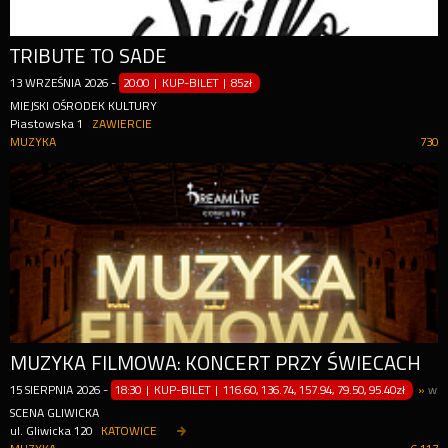
TRIBUTE TO SADE
13
WRZEŚNIA
2026
-
20:00 | KUP-BILET
|
85zł
MIEJSKI OŚRODEK KULTURY
Piastowska 1
ZAWIERCIE
MUZYKA
730
MUZYKA FILMOWA: KONCERT PRZY ŚWIECACH
15
SIERPNIA
2026
-
18:30 | KUP-BILET
|
116.60, 136.74, 157.94, 79.50, 95.40zł
»
wię
SCENA GLIWICKA
ul. Gliwicka 120
KATOWICE