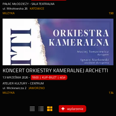
PAŁAC MŁODZIEŻY - SALA TEATRALNA
ul. Mikołowska 26
KATOWICE
MUZYKA
198
KONCERT ORKIESTRY KAMERALNEJ ARCHETTI
13
WRZEŚNIA
2026
-
18:00 | KUP-BILET
|
40zł
ATELIER KULTURY - CENTRUM
ul. Mickiewicza 2
JAWORZNO
MUZYKA
134
wydarzenie