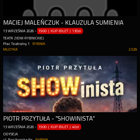
MACIEJ MALEŃCZUK - KLAUZULA SUMIENIA
13
WRZEŚNIA
2026
-
19:00 | KUP-BILET
|
130zł
TEATR ZIEMI RYBNICKIEJ
Plac Teatralny 1
RYBNIK
MUZYKA
2 029
PIOTR PRZYTUŁA - "SHOWINISTA"
13
WRZEŚNIA
2026
-
19:00 | KUP-BILET
|
40zł
ODYSEJA
ul. Raciborska 9a
RYBNIK