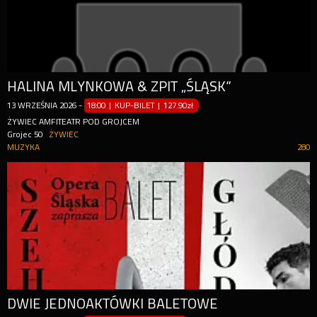
HALINA MLYNKOWA & ZPIT „ŚLĄSK”
13
WRZEŚNIA
2026
-
18:00 | KUP-BILET
|
127.90zł
ŻYWIEC AMFITEATR POD GROJCEM
Grojec 50
ŻYWIEC
MUZYKA
280
DWIE JEDNOAKTÓWKI BALETOWE