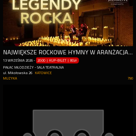
NAJWIĘKSZE ROCKOWE HYMNY W ARANŻACJACH NA KWARTET SMYCZKOWY
13
WRZEŚNIA
2026
-
20:00 | KUP-BILET
|
80zł
PAŁAC MŁODZIEŻY - SALA TEATRALNA
ul. Mikołowska 26
KATOWICE
MUZYKA
790