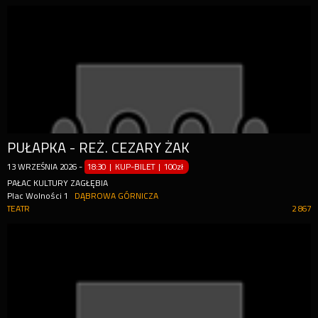
PUŁAPKA - REŻ. CEZARY ŻAK
13
WRZEŚNIA
2026
-
18:30 | KUP-BILET
|
100zł
PAŁAC KULTURY ZAGŁĘBIA
Plac Wolności 1
DĄBROWA GÓRNICZA
TEATR
2 867