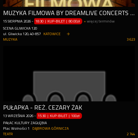
MUZYKA FILMOWA BY DREAMLIVE CONCERTS | KATOWICE
15
SIERPNIA
2026
-
18:30 | KUP-BILET
|
80.00zł
»
więcej terminów
SCENA GLIWICKA 120
ul. Gliwicka 120, 40-857
KATOWICE
MUZYKA
3 623
PUŁAPKA - REŻ. CEZARY ŻAK
13
WRZEŚNIA
2026
-
15:30 | KUP-BILET
|
100zł
PAŁAC KULTURY ZAGŁĘBIA
Plac Wolności 1
DĄBROWA GÓRNICZA
TEATR
2 744