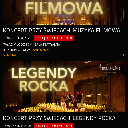
KONCERT PRZY ŚWIECACH: MUZYKA FILMOWA
13
WRZEŚNIA
2026
-
17:30 | KUP-BILET
|
80zł
PAŁAC MŁODZIEŻY - SALA TEATRALNA
ul. Mikołowska 26
KATOWICE
MUZYKA
198
KONCERT PRZY ŚWIECACH: LEGENDY ROCKA
13
WRZEŚNIA
2026
-
20:00 | KUP-BILET
|
80zł