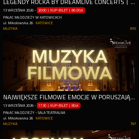
LEGENDY ROCKA BY DREAMLIVE CONCERTS | KATOWICE
13
WRZEŚNIA
2026
-
20:00 | KUP-BILET
|
86.00zł
PAŁAC MŁODZIEŻY W KATOWICACH
ul. Mikołowska 26
KATOWICE
MUZYKA
810
NAJWIĘKSZE FILMOWE EMOCJE W PORUSZAJĄCEJ ODSŁONIE KWARTETU SMYCZKOWEGO
13
WRZEŚNIA
2026
-
17:30 | KUP-BILET
|
80zł
PAŁAC MŁODZIEŻY - SALA TEATRALNA
ul. Mikołowska 26
KATOWICE
MUZYKA
797