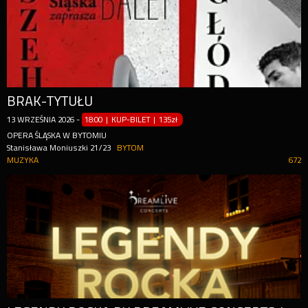
BRAK-TYTUŁU
13
WRZEŚNIA
2026
-
18:00 | KUP-BILET
|
135zł
OPERA ŚLĄSKA W BYTOMIU
Stanisława Moniuszki 21/23
BYTOM
MUZYKA
672