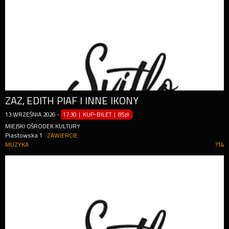
ZAZ, EDITH PIAF I INNE IKONY
13
WRZEŚNIA
2026
-
17:30 | KUP-BILET
|
85zł
MIEJSKI OŚRODEK KULTURY
Piastowska 1
ZAWIERCIE
MUZYKA
714