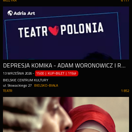
MUZYKA
6 117
DEPRESJA KOMIKA - ADAM WORONOWICZ I RAFAŁ RUTKOWSKI
13
WRZEŚNIA
2026
-
15:00 | KUP-BILET
|
119zł
BIELSKIE CENTRUM KULTURY
ul. Słowackiego 27
BIELSKO-BIAŁA
TEATR
1 852