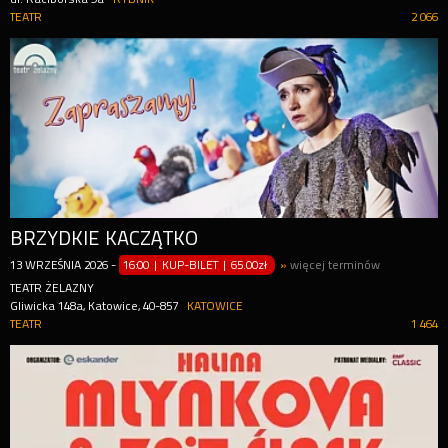
TEATR
2 066
BRZYDKIE KACZĄTKO
13
WRZEŚNIA
2026
-
16:00 | KUP-BILET
|
65.00zł
»
więcej terminów
TEATR ŻELAZNY
Gliwicka 148a, Katowice, 40-857
KATOWICE
TEATR
1 464