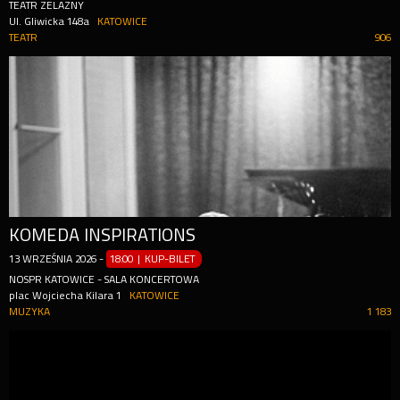
TEATR ŻELAZNY
Ul. Gliwicka 148a
KATOWICE
TEATR
906
KOMEDA INSPIRATIONS
13
WRZEŚNIA
2026
-
18:00 | KUP-BILET
NOSPR KATOWICE - SALA KONCERTOWA
plac Wojciecha Kilara 1
KATOWICE
MUZYKA
1 183