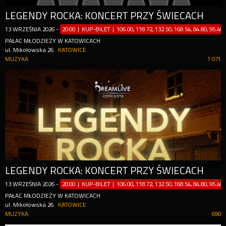
LEGENDY ROCKA: KONCERT PRZY ŚWIECACH
13
WRZEŚNIA
2026
-
20:00 | KUP-BILET
|
106.00, 118.72, 132.50, 168.54, 84.80, 95.40z
PAŁAC MŁODZIEŻY W KATOWICACH
ul. Mikołowska 26
KATOWICE
MUZYKA
1 071
LEGENDY ROCKA: KONCERT PRZY ŚWIECACH
13
WRZEŚNIA
2026
-
20:00 | KUP-BILET
|
106.00, 118.72, 132.50, 168.54, 84.80, 95.40z
PAŁAC MŁODZIEŻY W KATOWICACH
ul. Mikołowska 26
KATOWICE
MUZYKA
690