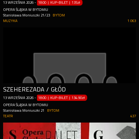
13
WRZEŚNIA
2026
-
18:00 | KUP-BILET
|
135zł
OPERA ŚLĄSKA W BYTOMIU
Stanisława Moniuszki 21/23
BYTOM
MUZYKA
1 063
SZEHEREZADA / GŁÓD
13
WRZEŚNIA
2026
-
18:00 | KUP-BILET
|
134.90zł
OPERA ŚLĄSKA W BYTOMIU
Stanisława Moniuszki 21
BYTOM
TEATR
437