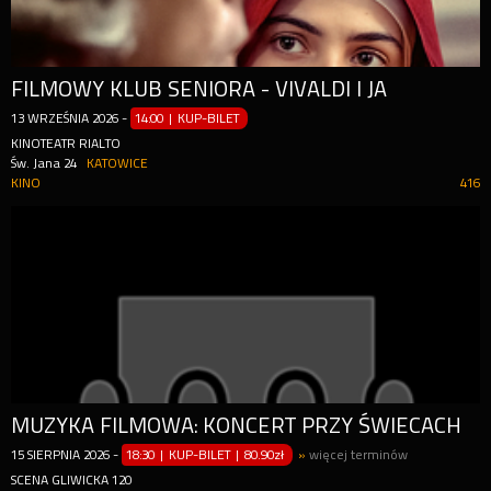
FILMOWY KLUB SENIORA - VIVALDI I JA
13
WRZEŚNIA
2026
-
14:00 | KUP-BILET
KINOTEATR RIALTO
Św. Jana 24
KATOWICE
KINO
416
MUZYKA FILMOWA: KONCERT PRZY ŚWIECACH
15
SIERPNIA
2026
-
18:30 | KUP-BILET
|
80.90zł
»
więcej terminów
SCENA GLIWICKA 120