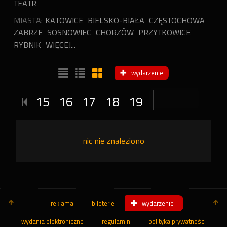
TEATR
MIASTA:
KATOWICE
BIELSKO-BIAŁA
CZĘSTOCHOWA
ZABRZE
SOSNOWIEC
CHORZÓW
PRZYTKOWICE
RYBNIK
WIĘCEJ...
wydarzenie
15
16
17
18
19
nic nie znaleziono
reklama
bileterie
wydarzenie
wydania elektroniczne
regulamin
polityka prywatności